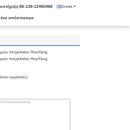
οστήριξη:
86-139-12460468
Greek
 ένα απόσπασμα
θμών πετρελαίου HuaYang.
θμών πετρελαίου HuaYang.
όνου εργασίας)