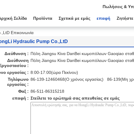
Πωλήσεις & Υπ
Αρχική Σελίδα
Προϊόντα
Σχετικά με εμάς
επαφή
Ζητήστε
.,LtD Επικοινωνία
ongLi Hydraulic Pump Co.,LtD
Διεύθυνση :
Πόλη Jiangsu Κίνα DanBei κωμοπόλεων Gaoqiao στα
Διεύθυνση
Πόλη Jiangsu Κίνα DanBei κωμοπόλεων Gaoqiao στα
Εργοστασίου :
νο εργασίας :
8:00-17:00(ώρα Πεκίνου)
Τηλέφωνο
86-139-12460468(Ο χρόνος εργασίας) 86-139(Μη χρ
εργασίας :
Φαξ :
86-511-86315218
επαφή :
Στείλετε το ερώτημά σας απευθείας σε εμάς