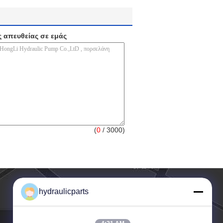
ς απευθείας σε εμάς
(
0
/ 3000)
hydraulicparts