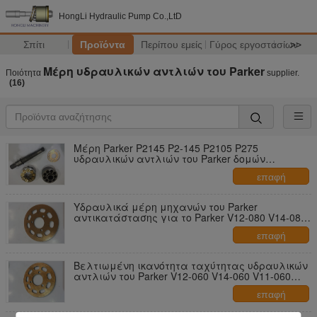
HongLi Hydraulic Pump Co.,LtD
Σπίτι
Προϊόντα
Περίπου εμείς
Γύρος εργοστασίων
>>
Μέρη υδραυλικών αντλιών του Parker
Ποιότητα
supplier.
(16)
Μέρη Parker P2145 P2-145 P2105 P275
υδραυλικών αντλιών του Parker δομών
εμβόλων
επαφή
Υδραυλικά μέρη μηχανών του Parker
αντικατάστασης για το Parker V12-080 V14-080
V11-080
επαφή
Βελτιωμένη ικανότητα ταχύτητας υδραυλικών
αντλιών του Parker V12-060 V14-060 V11-060
Parker μέρη
επαφή