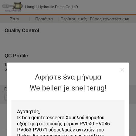
HongLi Hydraulic Pump Co.,LtD
Σπίτι
Προϊόντα
Περίπου εμείς
Γύρος εργοστασίων
>>
Quality Control
QC Profile
Έχουμε μια τεχνολογία και μια σημαντική Ομάδα Διοίκησης 100%
σειράς σύμφωνα με τα πρότυπα του ISO,
Αφήστε ένα μήνυμα
We bellen je snel terug!
Γλώσσα αλλαγής
Greek
Σπίτι
|
Περίπου εμείς
|
Μας ελάτε σε επαφή με
|
Sitemap
|
Privacy Policy
Άποψη υπολογιστών γραφείου