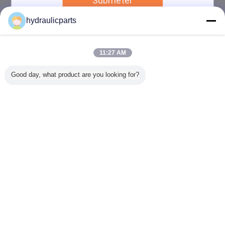
Submeter
Email :
hydraulicparts@vip.163.com
hydraulicparts
Contatos :
Mr. Gao (HongLi Hydraulic Pump Co.,LtD)
último Login:
horas 31 minuts atrás
11:27 AM
Cargo :
Sales Manager
Good day, what product are you looking for?
Telefone :
86 13912460468
Email :
hydraulicparts@vip.163.com
Mude a língua
Portuguese
Casa
|
Sobre nós
|
Contacte-nos
|
Mapa do Site
|
Privacy Policy
Opinião do Desktop
Copyright © 2018 - 2026 HongLi Hydraulic Pump Co.,LtD.
All rights reserved.