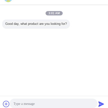
পরিচিতি :
Mr. Gao (HongLi Hydraulic Pump Co.,LtD)
গত লগইন: ঘন্টার 31
মিনিট পূর্বে
3:01 AM
কাজের শিরোনাম :
Sales Manager
Good day, what product are you looking for?
ফোন :
86 13912460468
ই-মেইল :
hydraulicparts@vip.163.com
ভাষা পরিবর্তন করুন
Bengali
বাড়ি
|
আমাদের সম্পর্কে
|
যোগাযোগ করুন
|
সাইট ম্যাপ
|
Privacy Policy
ডেস্কটপ দেখুন
Copyright © 2018 - 2026 HongLi Hydraulic Pump Co.,LtD.
All rights reserved.
চ্যাট
উদ্ধৃতির জন্য আবেদন