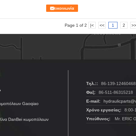
Επικοινωνία
Page 1 of 2
|<
<<
1
2
>
Α
Τηλ.::
86-139-12460468
Φαξ:
86-511-86315218
E-mail:
hydraulicparts@
κωμοπόλεων Gaoqiao
Χρόνο εργασίας:
8:00-
Υπεύθυνος:
Mr. ERIC 
 Κίνα DanBei κωμοπόλεων