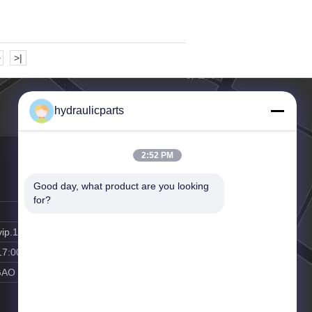
>
>|
hydraulicparts
2:52 PM
Good day, what product are you looking 
for?
vip.163.com
17:00
GAO