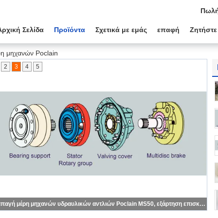
Πωλή
Αρχική Σελίδα
Προϊόντα
Σχετικά με εμάς
επαφή
Ζητήστε
η μηχανών Poclain
2
3
4
5
Μεγάλα ροπής μέρη MS25 μηχανών Poclain υδραυλικά που ελέγχουν το δύτη κυλίνδρων/φρένων