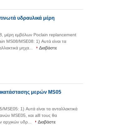
κτινωτά υδραυλικά μέρη
, μέρη εμβόλων Poclain replancement
in MS08/MSE08: 1) Αυτά είναι τα
αλλακτικά μηχα...
Διαβάστε
ντικατάστασης μερών MS05
/MSE05: 1) Αυτά είναι τα ανταλλακτικά
ανών MSE05, και alll τους θα
ν αρχικών υδρ...
Διαβάστε