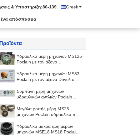
σεις & Υποστήριξη:
86-139
Greek
 ένα απόσπασμα
Προϊόντα
Υδραυλικά μέρη μηχανών MS125
Poclain με τον άξονα
σπασιμάτων πιάτων κάλυψης,
άξονας φρένων
Υδραυλικά μέρη μηχανών MS83
Poclain με τον άξονα Drive/το
έμβολο μπροστινής κάλυψης/
δυτών
Συμπαγή μέρη μηχανών
υδραυλικών αντλιών Poclain
MS50, εξάρτηση επισκευής
υδραυλικών αντλιών
Μεγάλα ροπής μέρη MS25
μηχανών Poclain υδραυλικά που
ελέγχουν το δύτη κυλίνδρων/
φρένων
Υδραυλικά μακρά ζωή μερών
μηχανών MSE18 MS18 Poclain
για το φορτηγό συγκεκριμένων