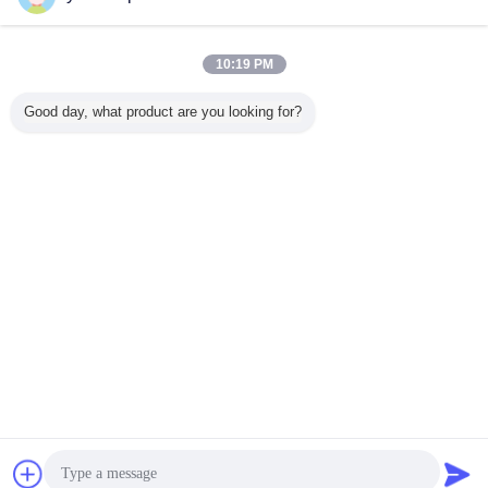
10:19 PM
Good day, what product are you looking for?
υποβολή
Γλώσσα αλλαγής
Greek
Σπίτι
|
Περίπου εμείς
|
Μας ελάτε σε επαφή με
|
Sitemap
|
Privacy Policy
Άποψη υπολογιστών γραφείου
Copyright © 2018 - 2026 HongLi Hydraulic Pump Co.,LtD.
All rights reserved.
συζήτηση
Ζητήστε ένα