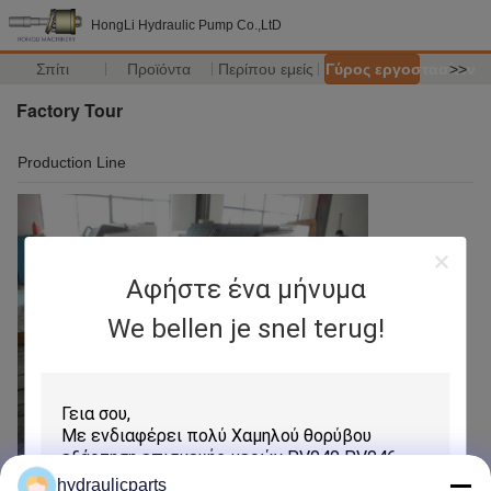
HongLi Hydraulic Pump Co.,LtD
Σπίτι
Προϊόντα
Περίπου εμείς
Γύρος εργοστασίων
>>
Factory Tour
Production Line
Αφήστε ένα μήνυμα
We bellen je snel terug!
hydraulicparts