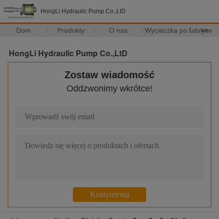
HongLi Hydraulic Pump Co.,LtD
Dom
Produkty
O nas
Wycieczka po fabryce
>>
HongLi Hydraulic Pump Co.,LtD
Zostaw wiadomość
Oddzwonimy wkrótce!