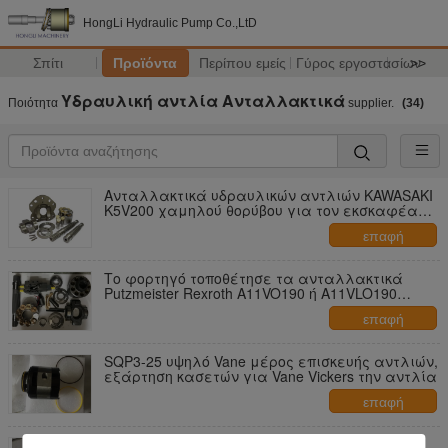
HongLi Hydraulic Pump Co.,LtD
Σπίτι
Προϊόντα
Περίπου εμείς
Γύρος εργοστασίων
>>
Υδραυλική αντλία Ανταλλακτικά
Ποιότητα
supplier.
(34)
Ανταλλακτικά υδραυλικών αντλιών KAWASAKI
K5V200 χαμηλού θορύβου για τον εκσκαφέα
του
επαφή
Το φορτηγό τοποθέτησε τα ανταλλακτικά
Putzmeister Rexroth A11VO190 ή A11VLO190
συγκεκριμένων αντλιών
επαφή
SQP3-25 υψηλό Vane μέρος επισκευής αντλιών,
εξάρτηση κασετών για Vane Vickers την αντλία
επαφή
Αξιόπιστα ανταλλακτικά Putzmeister Rexroth