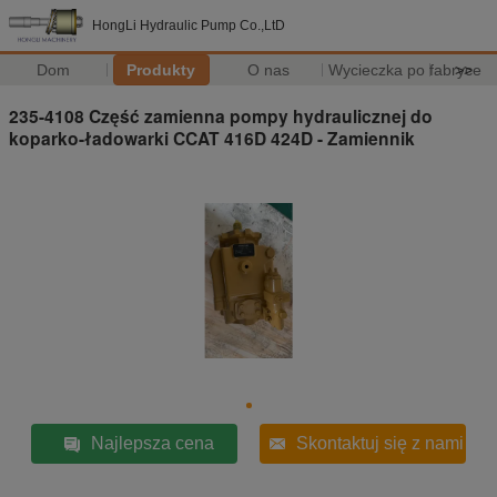
HongLi Hydraulic Pump Co.,LtD
Dom
Produkty
O nas
Wycieczka po fabryce
>>
235-4108 Część zamienna pompy hydraulicznej do
koparko-ładowarki CCAT 416D 424D - Zamiennik
Najlepsza cena
Skontaktuj się z nami