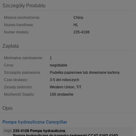
Szczegóły Produktu
Miejsce pochodzenia:
Chiny
Nazwa handlowa:
HL
Numer modelu:
235-4108
Zapłata
Minimalne zamówienie:
1
Cena:
negotiable
Szczegóły pakowania:
Pudełka papierowe lub drewniane kartony
Czas dostawy:
3-5 dni roboczych
Zasady płatności:
Western Union, T/T
Możliwość Supply:
100 zestawów
Opis
Pompa hydrauliczna Caterpillar
235-4108 Pompa hydrauliczna
High
,
Pompa hydrauliczna do koparko-ładowarki CCAT 416D 424D
,