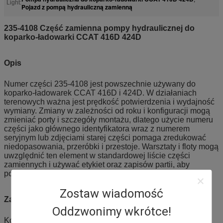
Light:
Pojazd z pompą hydrauliczną zamienną
235-4108 Część zamienna pompy hydraulicznej do
koparko-ładowarki CCAT 416D 424D
Opis
Numer części 235-4108 jest powszechnie używany do
koparko-ładowarek CCAT 416D i 424D. W działaniach
terenowych ważna jest prędkość potwierdzenia i wydajność
wymiany. Zmiany w zależności od roku i konfiguracji mogą
zmieniać porty i szczegóły montażu, dlatego użycie numeru
części jako głównego identyfikatora wraz z numerem
seryjnym lub zdjęciami starej części pomaga zredukować
niedopasowania, przeróbki i przestoje. Warsztaty i floty mogą
uwzględnić ten element w standardowej liście części
zamiennych i używać etykiet oraz zapisów partii, aby
poprawić wydajność liczenia zapasów i wydawania.
Zostaw wiadomość
Zastosowanie
Oddzwonimy wkrótce!
Konserwacja, naprawy, profilaktyczna wymiana i