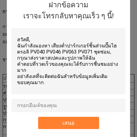
ฝากข้อความ
การใช้งาน
เราจะโทรกลับหาคุณเร็ว ๆ นี้!
การบํารุงรักษา, ซ่อมแซม, การเปลี่ยนป้องกัน, และการเตรี
ยมสํารองโครงการสําหรับเครื่องบรรทุกถังในงานเทศบาล,
สถานที่ก่อสร้าง, และเรือเช่า
รายละเอียด
ปริมาตร
มูลค่า
รหัสความเข้ากัน
CCAT
ส่วนที่ไม่
235-4108
ประเภทเครื่อง
เครื่องบรรทุกถัง
รูปแบบการปรับ
416D 424D
ประเภทของสินค้า
การแทนที่ในตลาดหลังการขาย
การบรรจุ
การติดป้ายบรรจุส่งออก
เสนอ
การจัดส่ง
ยืนยันด้วยปริมาณและความ
พร้อม