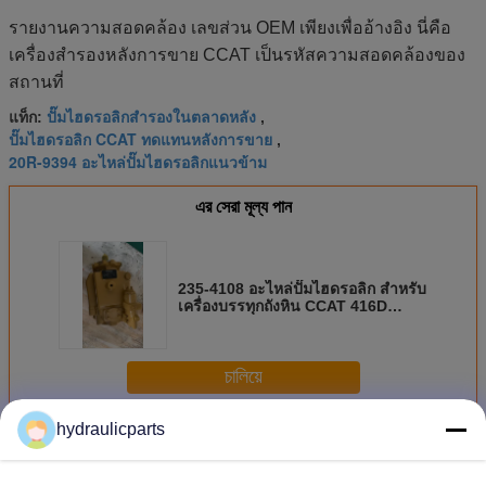
รายงานความสอดคล้อง เลขส่วน OEM เพียงเพื่ออ้างอิง นี่คือ
เครื่องสํารองหลังการขาย CCAT เป็นรหัสความสอดคล้องของ
สถานที่
ปั๊มไฮดรอลิกสํารองในตลาดหลัง
แท็ก:
,
ปั๊มไฮดรอลิก CCAT ทดแทนหลังการขาย
,
20R-9394 อะไหล่ปั๊มไฮดรอลิกแนวข้าม
এর সেরা মূল্য পান
235-4108 อะไหล่ปั๊มไฮดรอลิก สําหรับ
เครื่องบรรทุกถังหิน CCAT 416D
424D
চালিয়ে
hydraulicparts
Caterpillar ปั๊มไฮโดรลิค
มากกว่า