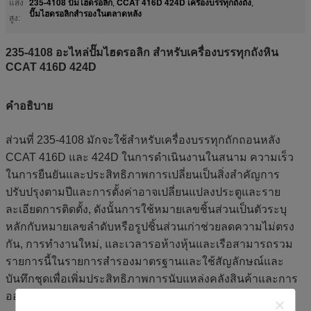
235-4108 ปั๊มไฮดรอลิก
CCAT 416D 424D เครื่องบรรทุกถังถัง
แสง
,
,
ปั๊มไฮดรอลิกสํารองในตลาดหลัง
สูง:
235-4108 อะไหล่ปั๊มไฮดรอลิก สําหรับเครื่องบรรทุกถังหิน
CCAT 416D 424D
คําอธิบาย
ส่วนที่ 235-4108 มักจะใช้สําหรับเครื่องบรรทุกถักถอนหลัง
CCAT 416D และ 424D ในการดําเนินงานในสนาม ความเร็ว
ในการยืนยันและประสิทธิภาพการเปลี่ยนเป็นสิ่งสําคัญการ
ปรับปรุงตามปีและการตั้งค่าอาจเปลี่ยนแปลงประตูและราย
ละเอียดการติดตั้ง, ดังนั้นการใช้หมายเลขชิ้นส่วนเป็นตัวระบุ
หลักกับหมายเลขลําดับหรือรูปชิ้นส่วนเก่าช่วยลดความไม่ตรง
กัน, การทํางานใหม่, และเวลารอห้างหุ้นและเรือสามารถรวม
รายการนี้ในรายการสํารองมาตรฐานและใช้สัญลักษณ์และ
บันทึกชุดเพื่อเพิ่มประสิทธิภาพการนับแหล่งคลังสินค้าและการ
ออก.