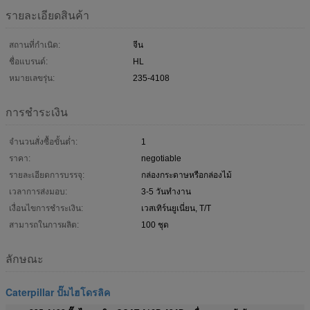
รายละเอียดสินค้า
สถานที่กำเนิด:
จีน
ชื่อแบรนด์:
HL
หมายเลขรุ่น:
235-4108
การชำระเงิน
จำนวนสั่งซื้อขั้นต่ำ:
1
ราคา:
negotiable
รายละเอียดการบรรจุ:
กล่องกระดาษหรือกล่องไม้
เวลาการส่งมอบ:
3-5 วันทำงาน
เงื่อนไขการชำระเงิน:
เวสเทิร์นยูเนี่ยน, T/T
สามารถในการผลิต:
100 ชุด
ลักษณะ
Caterpillar ปั๊มไฮโดรลิค