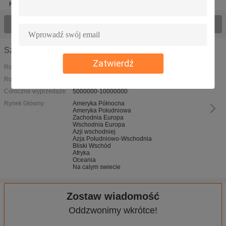
Kayaba
Zobacz wszystkie produkty
Szczegóły firmy
Zatwierdź
Rodzaj działalności:
Rok założenia:
2012
Coroczne wyprzedaże:
5000000-10000000
Rynek Główny:
Ameryka Północna
Ameryka Południowa
Zachodnia Europa
Wschodnia Europa
Azji wschodniej
Azja Południowo-Wschodnia
Bliski Wschód
Afryka
Oceania
Na calym swiecie
Zostaw wiadomość
Oddzwonimy wkrótce!