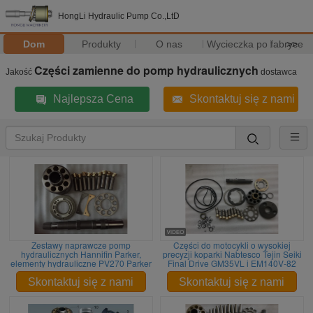
HongLi Hydraulic Pump Co.,LtD
Dom
Produkty
O nas
Wycieczka po fabryce
>>
Części zamienne do pomp hydraulicznych
Jakość
dostawca
Najlepsza Cena
Skontaktuj się z nami
Zestawy naprawcze pomp
Części do motocykli o wysokiej
hydraulicznych Hannifin Parker,
precyzji koparki Nabtesco Tejin Seiki
elementy hydrauliczne PV270 Parker
Final Drive GM35VL i EM140V-82
Skontaktuj się z nami
Skontaktuj się z nami