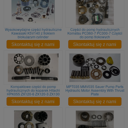
Wysokowydajne części hydrauliczne
Części do pomp hydraulicznych
Kawasaki K5V140 z tłokiem
Komatsu PC360-7 PC300-7 Części
blokującym cylinder
do pomp tłokowych
Skontaktuj się z nami
Skontaktuj się z nami
Kompaktowe części do pomp
MPT035 MMV035 Sauer Pump Parts
hydraulicznych do koparek Hitachi
Hydraulic Motor Assembly With Thrust
HPK055 ZX120-6 ZX120-3 ZX130
Plate
Skontaktuj się z nami
Skontaktuj się z nami