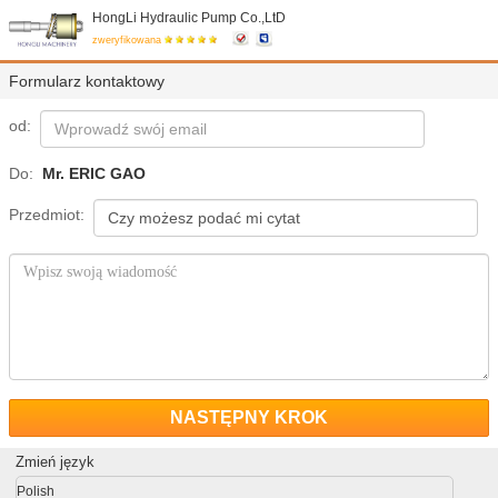
HongLi Hydraulic Pump Co.,LtD
zweryfikowana
Formularz kontaktowy
od:
Do:
Mr. ERIC GAO
Przedmiot:
NASTĘPNY KROK
Zmień język
Polish