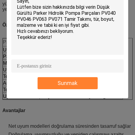
yükleyiciler için bakım, onarım, önleyici değiştirme ve proje
yedek parça hazırlığı.
Özellikler
Parametre
Değer
Uyumluluk kodu
CCAT
Parça No.
235-4108
Makine tipi
Kazıcı Yükleyici
Uyumlu modeller
416D 424D
Tedarik türü
Satış sonrası yedek parça
Sunmak
Ambalaj
İhracat ambalajı etiketlemesi mevcuttur
Teslimat
Miktar ve bulunabilirlik ile onaylandı
Uyum kontrolü
Parça no model seri veya fotoğraflar
Avantajlar
Net uyum modelleri doğrulama süresinden tasarruf sağlar
Doğrulama, uyumsuzluğu ve yeniden çalışmayı azaltır