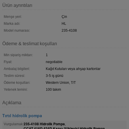
Ürün ayrıntıları
Menşe yeri:
Çin
Marka adı:
HL
Model numarası:
235-4108
Ödeme & teslimat koşulları
Min sipariş miktarı:
1
Fiyat:
negotiable
Ambalaj bilgileri:
Kağıt Kutuları veya ahşap kartonlar
Teslim süresi:
3-5 iş günü
Ödeme koşulları:
Western Union, T/T
Yetenek temini:
100 takım
Açıklama
Tırtıl hidrolik pompa
235-4108 Hidrolik Pompa
Vurgulamak:
,
CCAT 416D 424D Kazıcı Yükleyici Hidrolik Pompa
,