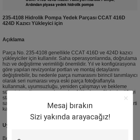
Ardından piyasa yedek hidrolik pompa
235-4108 Hidrolik Pompa Yedek Parçası CCAT 416D
424D Kazıcı Yükleyici için
Açıklama
Parça No. 235-4108 genellikle CCAT 416D ve 424D kazıcı
yükleyiciler için kullanılır. Saha operasyonlarında, doğrulama
hızı ve değiştirme verimliliği önemlidir. Yıl ve konfigürasyona
göre yapılan revizyonlar portları ve montaj detaylarını
değiştirebilir, bu nedenle parça numarasını birincil tanımlayıcı
olarak seri numarası veya eski parça fotoğraflarıyla
kullanmak, uyumsuzluğu, yeniden çalışmayı ve bekleme
süresini azaltmaya yardımcı olur. Atölyeler ve filolar bu öğeyi
standart bir yedek parça listesine dahil edebilir ve envanter
sayımını ve çıkarma verimliliğini artırmak için etiketler ve parti
Mesaj bırakın
kayıtları kullanabilir.
Sizi yakında arayacağız!
Uygulama
Belediye işleri, şantiyeler ve kiralama filolarındaki kazıcı