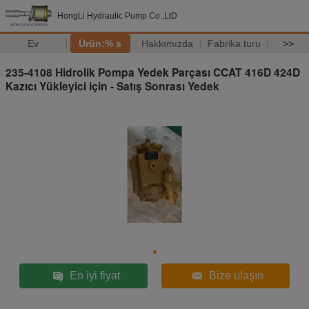
HongLi Hydraulic Pump Co.,LtD
Ev
Ürün:% s
Hakkımızda
Fabrika turu
>>
235-4108 Hidrolik Pompa Yedek Parçası CCAT 416D 424D
Kazıcı Yükleyici için - Satış Sonrası Yedek
En iyi fiyat
Bize ulaşın