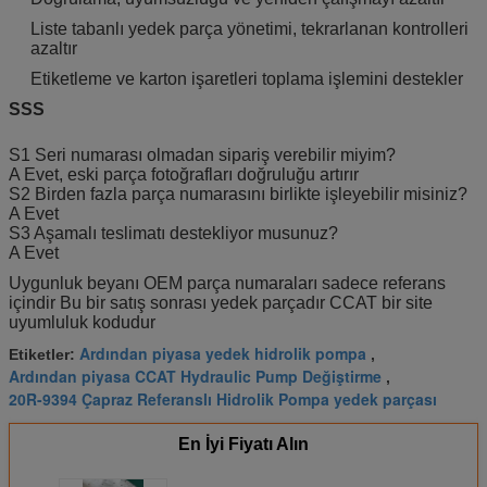
Liste tabanlı yedek parça yönetimi, tekrarlanan kontrolleri
azaltır
Etiketleme ve karton işaretleri toplama işlemini destekler
SSS
S1 Seri numarası olmadan sipariş verebilir miyim?
A Evet, eski parça fotoğrafları doğruluğu artırır
S2 Birden fazla parça numarasını birlikte işleyebilir misiniz?
A Evet
S3 Aşamalı teslimatı destekliyor musunuz?
A Evet
Uygunluk beyanı OEM parça numaraları sadece referans
içindir Bu bir satış sonrası yedek parçadır CCAT bir site
uyumluluk kodudur
Ardından piyasa yedek hidrolik pompa
Etiketler:
,
Ardından piyasa CCAT Hydraulic Pump Değiştirme
,
20R-9394 Çapraz Referanslı Hidrolik Pompa yedek parçası
En İyi Fiyatı Alın