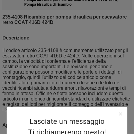
Pompa idraulica di ricambio
235-4108 Ricambio per pompa idraulica per escavatore
retro CCAT 416D 424D
Descrizione
Il codice articolo 235-4108 è comunemente utilizzato per gli
escavatori retro CCAT 416D e 424D. Nelle operazioni sul
campo, la velocità di conferma e l'efficienza della
sostituzione sono importanti. Le revisioni per anno e
configurazione possono modificare le porte e i dettagli di
montaggio, quindi l'utilizzo del codice articolo come
identificatore primario con il numero di serie o le foto dei
vecchi ricambi aiuta a ridurre errori, rilavorazioni e tempi di
fermo in attesa. Officine e flotte possono includere questo
articolo in un elenco di ricambi standard e utilizzare etichette
e registri dei lotti per migliorare il conteggio dell'inventario e
l'efficienza di emissione.
Lasciate un messaggio
Applicazione
Ti richiameremo presto!