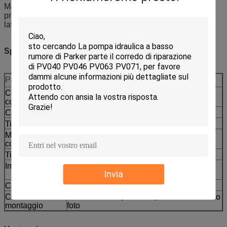
Manutenzione, riparazioni, sostituzione preventiva e
preparazione di ricambi per progetti per escavatori retro in
lavori municipali, cantieri edili e flotte a noleggio.
Specifiche
Parametro
Valore
Codice di
CCAT
compatibilità
Codice articolo
235-4108
Tipo di macchina
Escavatore retro
Modelli
416D 424D
compatibili
Tipo di fornitura
Ricambio aftermarket
Imballaggio
Etichettatura per imballaggio per
Invia
esportazione disponibile
Consegna
Confermata per quantità e disponibilità
Controllo
Codice articolo, modello, numero di serie o
montaggio
foto