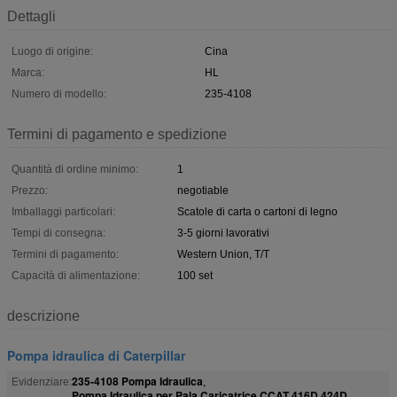
Dettagli
Luogo di origine:
Cina
Marca:
HL
Numero di modello:
235-4108
Termini di pagamento e spedizione
Quantità di ordine minimo:
1
Prezzo:
negotiable
Imballaggi particolari:
Scatole di carta o cartoni di legno
Tempi di consegna:
3-5 giorni lavorativi
Termini di pagamento:
Western Union, T/T
Capacità di alimentazione:
100 set
descrizione
Pompa idraulica di Caterpillar
235-4108 Pompa Idraulica
Evidenziare:
,
Pompa Idraulica per Pala Caricatrice CCAT 416D 424D
,