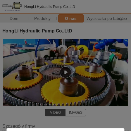
HongLi Hydraulic Pump Co.,LtD
Dom
Produkty
O nas
Wycieczka po fabryce
>>
HongLi Hydraulic Pump Co.,LtD
VIDEO
IMAGES
Szczegóły firmy