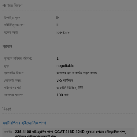
পণ্যের বিবরণ
উৎপত্তি স্থল:
চীন
পরিচিতিমুলক নাম:
HL
মডেল নম্বার:
২৩৫-৪১০৮
প্রদান
ন্যূনতম চাহিদার পরিমাণ:
1
মূল্য:
negotiable
প্যাকেজিং বিবরণ:
কাগজের বাক্স বা কাঠের শক্ত কাগজ
ডেলিভারি সময়:
3-5 কার্যদিবস
পরিশোধের শর্ত:
ওয়েস্টার্ন ইউনিয়ন, টি/টি
যোগানের ক্ষমতা:
100 সেট
বিবরণ
ক্যাটারপিলার হাইড্রোলিক পাম্প
235-4108 হাইড্রোলিক পাম্প
CCAT 416D 424D ব্যাকহো লোডার হাইড্রোলিক পাম্প
লক্ষণীয়
,
,
পরবিক্রয় প্রতিস্থাপন জলবাহী পাম্প