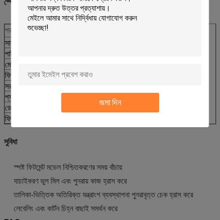
স্পেসিফিকেশন
পরামিতি
মান
সামঞ্জস্য কোড
CCAT
পার্ট নম্বর
235-4108
মেশিনের প্রকার
ব্যাকহো লোডার
ফিটমেন্ট মডেল
416D 424D
সরবরাহের প্রকার
আফটার মার্কেট প্রতিস্থাপন
প্যাকিং
রপ্তানি প্যাকিং লেবেলিং উপলব্ধ
জমা দিন
ডেলিভারি
পরিমাণ এবং উপলব্ধতা দ্বারা নিশ্চিত করা হয়েছে
ফিটমেন্ট চেক
পার্ট নম্বর মডেল সিরিয়াল বা ছবি
সুবিধা
স্পষ্ট ফিটমেন্ট মডেল নিশ্চিতকরণের সময় বাঁচায়
যাচাইকরণ ভুল মিল এবং পুনরায় কাজ হ্রাস করে
তালিকা-ভিত্তিক অতিরিক্ত যন্ত্রাংশ ব্যবস্থাপনা পুনরাবৃত্ত চেক হ্রাস করে
লেবেলিং এবং কার্টন চিহ্ন বাছাই সমর্থন করে