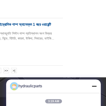
রোলিক পাম্প অ্যাসেম্বল 1 বছর ওয়ারেন্টি
চ্যুতি পিস্টন পাম্প প্রতিস্থাপন অংশ বিক্রয়
, লিন্ডে, হিটাচি, কায়বা, উকিদা, লিবারের, ডাইকি...
>>
>|
hydraulicparts
3:19 AM