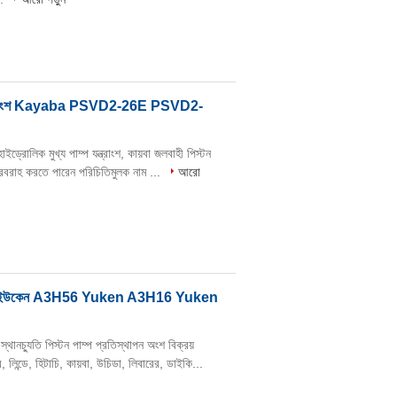
্প যন্ত্রাংশ Kayaba PSVD2-26E PSVD2-
রোলিক মুখ্য পাম্প যন্ত্রাংশ, কায়বা জলবাহী পিস্টন
টক সরবরাহ করতে পারেন পরিচিতিমুলক নাম ...
আরো
 যন্ত্রাংশ ইউকেন A3H56 Yuken A3H16 Yuken
চ্যুতি পিস্টন পাম্প প্রতিস্থাপন অংশ বিক্রয়
, লিন্ডে, হিটাচি, কায়বা, উচিডা, লিবারের, ডাইকি...