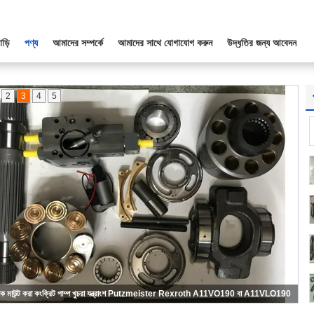
াড়ি
পণ্য
আমাদের সম্পর্কে
আমাদের সাথে যোগাযোগ করুন
উদ্ধৃতির জন্য আবেদন
2
3
4
5
রাক মাউন্ট করা কংক্রিট পাম্প খুচরা যন্ত্রাংশ Putzmeister Rexroth A11VO190 বা A11VLO190