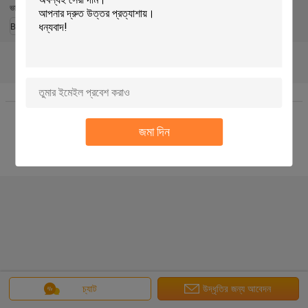
ভাষা পরিবর্তন করুন
Bengali
বাড়ি
|
আমাদের সম্পর্কে
|
যোগাযোগ করুন
|
সাইট ম্যাপ
|
Privacy Policy
ডেস্কটপ দেখুন
Copyright © 2018 - 2026 HongLi Hydraulic Pump Co.,LtD.
জমা দিন
All rights reserved.
চ্যাট
উদ্ধৃতির জন্য আবেদন