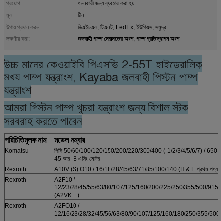
প্রয়োগ:
খননকারী জন্য ব্যবহার করা হয়
মূল:
চীন
উপায় প্রদান করুন:
ডিএইচএল, টিএনটি, FedEx, ইউপিএস, সমুদ্র
জলবাহী পাম্প মেরামতের অংশ
পাম্প প্রতিস্থাপন অংশ
লক্ষণীয় করা:
,
উচ্চ মানের কেওয়াইবি পিএসভি 2-55T হাইড্রোলিক
মুখ্য পাম্প যন্ত্রাংশ, Kayaba জলবাহী পিস্টন পাম্প
যন্ত্রাংশ
আমরা পিস্টন পাম্প খুচরা যন্ত্রাংশ জন্য বিশাল স্টক
সরবরাহ করতে পারেন
পরিচিতিমুলক নাম
মডেল নম্বার
Komatsu
পিসি 50/60/100/120/150/200/220/300/400 (-1/2/3/4/5/6/7) / 650; প
45 আর -8 এসিং মোটর
Rexroth
A10V (S) O10 / 16/18/28/45/63/71/85/100/140 (H & E প্রথম পণ্য)
Rexroth
A2F10 /
12/23/28/45/55/63/80/107/125/160/200/225/250/355/500/915/
(A2VK ...)
Rexroth
A2FO10 /
12/16/23/28/32/45/56/63/80/90/107/125/160/180/250/355/500