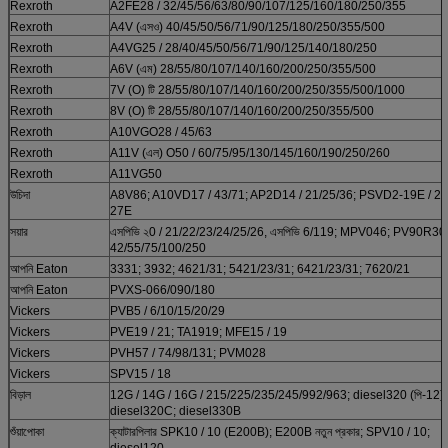
Rexroth
A2FE28 / 32/45/56/63/80/90/107/125/160/180/250/355
Rexroth
A4V (এসও) 40/45/50/56/71/90/125/180/250/355/500
Rexroth
A4VG25 / 28/40/45/50/56/71/90/125/140/180/250
Rexroth
A6V (এম) 28/55/80/107/140/160/200/250/355/500
Rexroth
7V (O) টি 28/55/80/107/140/160/200/250/355/500/1000
Rexroth
8V (O) টি 28/55/80/107/140/160/200/250/355/500
Rexroth
A10VGO28 / 45/63
Rexroth
A11V (এল) O50 / 60/75/95/130/145/160/190/250/260
Rexroth
A11VG50
উচিদা
A8V86; A10VD17 / 43/71; AP2D14 / 21/25/36; PSVD2-19E / 21
27E
সয়ার
এসপিভি ২0 / 21/22/23/24/25/26, এসপিভি 6/119; MPV046; PV90R30 
42/55/75/100/250
আপনি Eaton
3331; 3932; 4621/31; 5421/23/31; 6421/23/31; 7620/21
আপনি Eaton
PVXS-066/090/180
Vickers
PVB5 / 6/10/15/20/29
Vickers
PVE19 / 21; TA1919; MFE15 / 19
Vickers
PVH57 / 74/98/131; PVM028
Vickers
SPV15 / 18
বিড়াল
12G / 14G / 16G / 215/225/235/245/992/963; diesel320 (পি-12);
diesel320C; diesel330B
শুঁয়াপোকা
ক্যাটারপিলার SPK10 / 10 (E200B); E200B নতুন প্রকার; SPV10 / 10;
diesel120