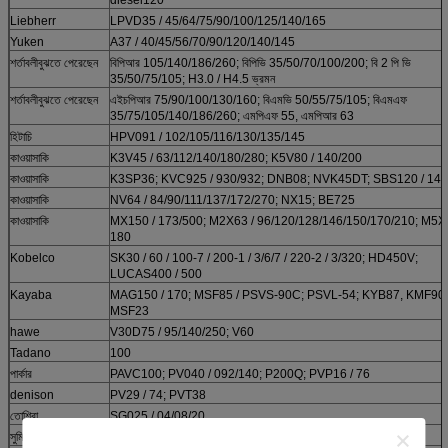
Liebherr
LPVD35 / 45/64/75/90/100/125/140/165
Yuken
A37 / 40/45/56/70/90/120/140/145
শর্তাবলীবুঝতে পেরেছেন
বিপিআর 105/140/186/260; বিপিভি 35/50/70/100/200; বি 2 পি ভি
35/50/75/105; H3.0 / H4.5 ভ্রমন
শর্তাবলীবুঝতে পেরেছেন
এইচপিআর 75/90/100/130/160; বিএমভি 50/55/75/105; বিএমএফ
35/75/105/140/186/260; এমপিএফ 55, এমপিআর 63
হিটাচি
HPV091 / 102/105/116/130/135/145
কাওয়াসাকি
K3V45 / 63/112/140/180/280; K5V80 / 140/200
কাওয়াসাকি
K3SP36; KVC925 / 930/932; DNB08; NVK45DT; SBS120 / 140
কাওয়াসাকি
NV64 / 84/90/111/137/172/270; NX15; BE725
কাওয়াসাকি
MX150 / 173/500; M2X63 / 96/120/128/146/150/170/210; M5X
180
Kobelco
SK30 / 60 / 100-7 / 200-1 / 3/6/7 / 220-2 / 3/320; HD450V;
LUCAS400 / 500
Kayaba
MAG150 / 170; MSF85 / PSVS-90C; PSVL-54; KYB87, KMF90;
MSF23
hawe
V30D75 / 95/140/250; V60
Tadano
100
পার্কার
PAVC100; PV040 / 092/140; P200Q; PVP16 / 76
denison
PV29 / 74; PVT38
তোশিবা
SG025 / 04/08/20
সুমিতমো
PSV2-55T / 63