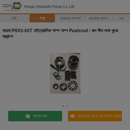
HongLi Hydraulic Pump Co.,LtD
বাড়ি
পণ্য
আমাদের সম্পর্কে
কারখানা ভ্রমণ
>>
কায়বা PSV2-55T হাইড্রোলিক পাম্প পাম্প Pushrod / খাদ সীল সঙ্গে খুচরা
যন্ত্রাংশ
ভালো দাম
আমাদের সাথে যোগাযোগ করুন