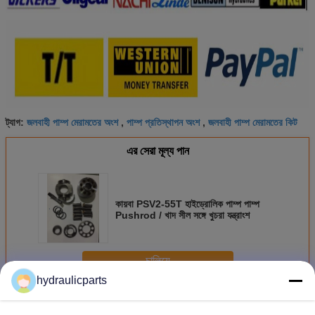
জলবাহী পাম্প মেরামতের অংশ
পাম্প প্রতিস্থাপন অংশ
জলবাহী পাম্প মেরামতের কিট
ট্যাগ:
,
,
এর সেরা মূল্য পান
কায়বা PSV2-55T হাইড্রোলিক পাম্প পাম্প
Pushrod / খাদ সীল সঙ্গে খুচরা যন্ত্রাংশ
চালিয়ে
hydraulicparts
হাইড্রোলিক পাম্প খুচরা যন্ত্রাংশ
অধিক