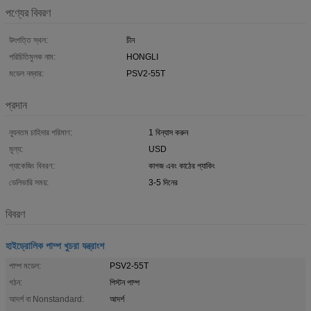
পণ্যের বিবরণ
উৎপত্তি স্থল:
চীন
পরিচিতিমুলক নাম:
HONGLI
মডেল নম্বার:
PSV2-55T
প্রদান
ন্যূনতম চাহিদার পরিমাণ:
1 বিন্যাস করুন
মূল্য:
USD
প্যাকেজিং বিবরণ:
কাগজ এবং কাঠের প্যাকিং
ডেলিভারি সময়:
3-5 দিনের
বিবরণ
হাইড্রোলিক পাম্প খুচরা যন্ত্রাংশ
পাম্প মডেল:
PSV2-55T
গঠন:
পিস্টন পাম্প
আদর্শ বা Nonstandard:
আদর্শ