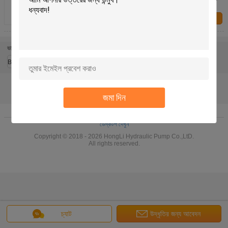
60 PVD-3B-54
আমাদের সাথে
যোগাযোগ করুন
ভাষা পরিবর্তন করুন
Bengali
জমা দিন
বাড়ি
|
আমাদের সম্পর্কে
|
যোগাযোগ করুন
|
সাইট ম্যাপ
|
Privacy Policy
ডেস্কটপ দেখুন
Copyright © 2018 - 2026 HongLi Hydraulic Pump Co.,LtD.
All rights reserved.
চ্যাট
উদ্ধৃতির জন্য আবেদন