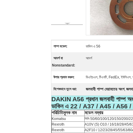
পাম্প মডেল:
ডাকিন এ 56
আদর্শ বা
আদর্শ
Nonstandard:
উপায় প্রদান করুন:
ডিএইচএল, টিএনটি, FedEx, ইউপিএস, স
জলবাহী পাম্প মেরামতের অংশ
জলবা
বিশেষভাবে তুলে ধরা:
,
DAKIN A56 প্রধান জলবাহী পাম্প অ
ডাকিন এ 22 / A37 / A45 / A56 / 
পরিচিতিমুলক নাম
মডেল নম্বার
Komatsu
পিসি 50/60/100/120/150/200/220/
Rexroth
A10V (S) O10 / 16/18/28/45/63/
Rexroth
A2F10 / 12/23/28/45/55/63/80