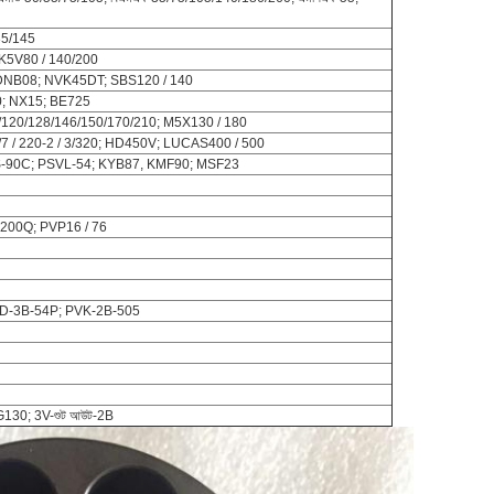
35/145
 K5V80 / 140/200
DNB08; NVK45DT; SBS120 / 140
0; NX15; BE725
/120/128/146/150/170/210; M5X130 / 180
/6/7 / 220-2 / 3/320; HD450V; LUCAS400 / 500
S-90C; PSVL-54; KYB87, KMF90; MSF23
P200Q; PVP16 / 76
PVD-3B-54P; PVK-2B-505
G130; 3V-শুট আউট-2B