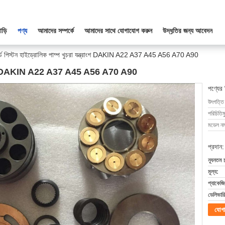
াড়ি
পণ্য
আমাদের সম্পর্কে
আমাদের সাথে যোগাযোগ করুন
উদ্ধৃতির জন্য আবেদন
ন্ডার্ড পিস্টন হাইড্রোলিক পাম্প খুচরা যন্ত্রাংশ DAKIN A22 A37 A45 A56 A70 A90
রা যন্ত্রাংশ DAKIN A22 A37 A45 A56 A70 A90
পণ্যের
উৎপত্তি
পরিচিতিম
মডেল নম্
প্রদান:
ন্যূনতম 
মূল্য:
প্যাকেজি
ডেলিভারি
যোগ