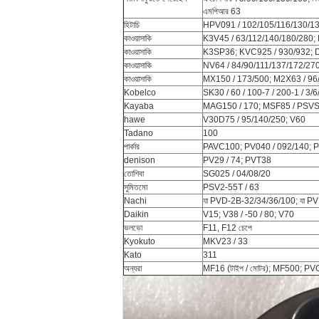
এমপিআর 63
হিটাচি
HPV091 / 102/105/116/130/1
কাওয়াসাকি
K3V45 / 63/112/140/180/280;
কাওয়াসাকি
K3SP36; KVC925 / 930/932; 
কাওয়াসাকি
NV64 / 84/90/111/137/172/27
কাওয়াসাকি
MX150 / 173/500; M2X63 / 96
Kobelco
SK30 / 60 / 100-7 / 200-1 / 3
Kayaba
MAG150 / 170; MSF85 / PSV
hawe
V30D75 / 95/140/250; V60
Tadano
100
পার্কার
PAVC100; PV040 / 092/140; 
denison
PV29 / 74; PVT38
তোশিবা
SG025 / 04/08/20
সুমিতমো
PSV2-55T / 63
Nachi
যা PVD-2B-32/34/36/100; যা 
Daikin
V15; V38 / -50 / 80; V70
ভলভো
F11, F12 চেপে
Kyokuto
MKV23 / 33
Kato
311
অন্যরা
MF16 (টাইপ / মোটর); MF500; PV