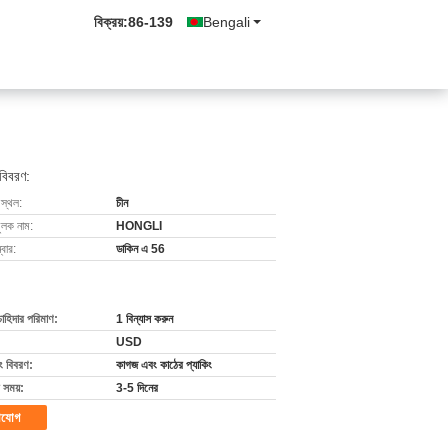
বিক্রয়:
86-139
Bengali
 বিবরণ:
 স্থল:
চীন
ুলক নাম:
HONGLI
বার:
ডাকিন এ 56
চাহিদার পরিমাণ:
1 বিন্যাস করুন
USD
ং বিবরণ:
কাগজ এবং কাঠের প্যাকিং
 সময়:
3-5 দিনের
াযোগ