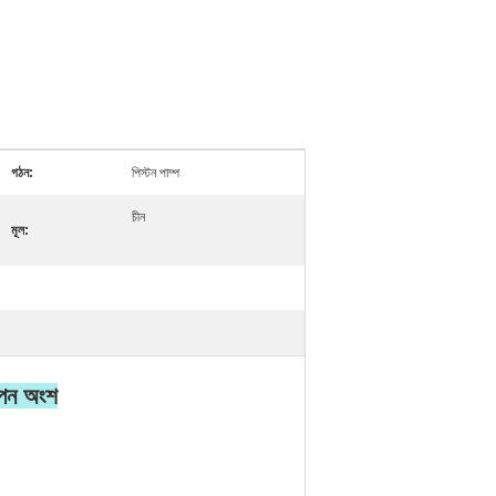
গঠন:
পিস্টন পাম্প
চীন
মূল:
াপন অংশ