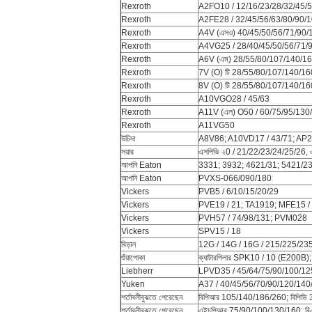
Rexroth
A2FO10 / 12/16/23/28/32/45/
Rexroth
A2FE28 / 32/45/56/63/80/90/
Rexroth
A4V (এসও) 40/45/50/56/71/90
Rexroth
A4VG25 / 28/40/45/50/56/71/
Rexroth
A6V (এম) 28/55/80/107/140/1
Rexroth
7V (O) টি 28/55/80/107/140/1
Rexroth
8V (O) টি 28/55/80/107/140/1
Rexroth
A10VGO28 / 45/63
Rexroth
A11V (এল) O50 / 60/75/95/13
Rexroth
A11VG50
উচিদা
A8V86; A10VD17 / 43/71; AP2
সয়ার
এসপিভি ২0 / 21/22/23/24/25/26
আপনি Eaton
3331; 3932; 4621/31; 5421/23
আপনি Eaton
PVXS-066/090/180
Vickers
PVB5 / 6/10/15/20/29
Vickers
PVE19 / 21; TA1919; MFE15 /
Vickers
PVH57 / 74/98/131; PVM028
Vickers
SPV15 / 18
বিড়াল
12G / 14G / 16G / 215/225/235
শুঁয়াপোকা
ক্যাটারপিলার SPK10 / 10 (E200B)
Liebherr
LPVD35 / 45/64/75/90/100/12
Yuken
A37 / 40/45/56/70/90/120/140
শর্তাবলীবুঝতে পেরেছেন
বিপিআর 105/140/186/260; বিপিভি 
শর্তাবলীবুঝতে পেরেছেন
এইচপিআর 75/90/100/130/160; বি