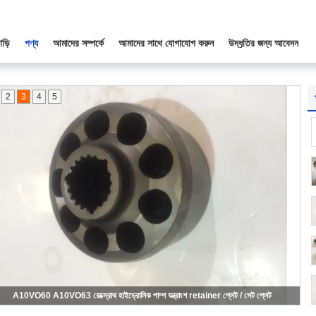
াড়ি
পণ্য
আমাদের সম্পর্কে
আমাদের সাথে যোগাযোগ করুন
উদ্ধৃতির জন্য আবেদন
2
3
4
5
A7VO107 A6VM107 রেস্ট্রোথ হাইড্রোলিক পাম্প যন্ত্রাংশ পিস্টন রিং, সিলিন্ডার ব্লক