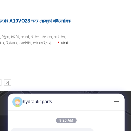
রোথ A10VO28 জন্য রেক্স্রোথ হাইড্রোলিক
, লিন্ডে, হিটাচি, কায়বা, উকিদা, লিবারের, ডাইকিন,
র্কার, ইয়ানমার, তেলগিরি, পোকেলাইন হা...
আরো
>
>|
hydraulicparts
9:20 AM