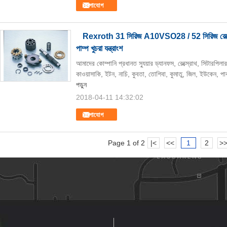
যোগাযোগ
Rexroth 31 সিরিজ A10VSO28 / 52 সিরিজ রেক্স্
পাম্প খুচরা যন্ত্রাংশ
আমাদের কোম্পানি প্রধানত স্যুয়ার ড্যানফস, রেক্স্রোথ, সিটারপিলার
কাওয়াসাকি, ইটন, নাচি, কুবতা, তোশিবা, কুমাতু, জিল, ইউকেন, পা
পড়ুন
2018-04-11 14:32:02
যোগাযোগ
Page 1 of 2
|<
<<
1
2
>