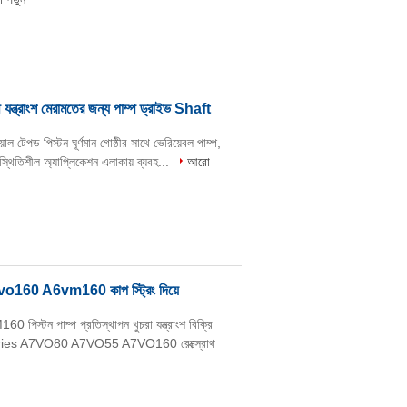
রাংশ মেরামতের জন্য পাম্প ড্রাইভ Shaft
 টেপড পিস্টন ঘূর্ণমান গোষ্ঠীর সাথে ভেরিয়েবল পাম্প,
স্থিতিশীল অ্যাপ্লিকেশন এলাকায় ব্যবহ...
আরো
াংশ A7vo160 A6vm160 কাপ স্ট্রিং দিয়ে
 পিস্টন পাম্প প্রতিস্থাপন খুচরা যন্ত্রাংশ বিক্রি
eries A7VO80 A7VO55 A7VO160 রেক্স্রোথ