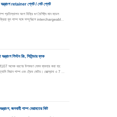
্রাংশ retainer প্লেট / সেট প্লেট
্রতিস্থাপন অংশ বিক্রি গুণ বৈশিষ্ট্য মান মডেল
য়া মূল পাম্প সঙ্গে সম্পূর্ণরূপে interchargeabl...
াংশ পিস্টন রিং, সিলিন্ডার ব্লক
107 অনেক ধরণের উপকরণ যেমন ব্যবহার করা হয়:
ইত্যাদি মিয়ান পাম্প এবং ট্রেভ মোটর। রেক্স্রোথ এ 7 ...
ন্ত্রাংশ, জলবাহী পাম্প মেরামতের কিট