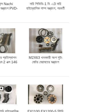
যান্স Nachi
নাচি পিভিডি-1 বি -২3 নাচি
 যন্ত্রাংশ PVD-
হাইড্রোলিক পাম্প যন্ত্রাংশ, পরবর্তী
D-00B-16P,
বাজারের নাচি পিস্টন পাম্প যন্ত্রাংশ
ী জং
র প্রতিস্থাপন
M2X63 খননকারী অংশ সুইং
 এম 2 এক্স 146
মোটর মেরামতের যন্ত্রাংশ
B Hitachi
SSK200-1 SK200-2
0-5
SK200-3
াচি হাইড্রোলিক
EX1100 EX1200-5 হিটচি