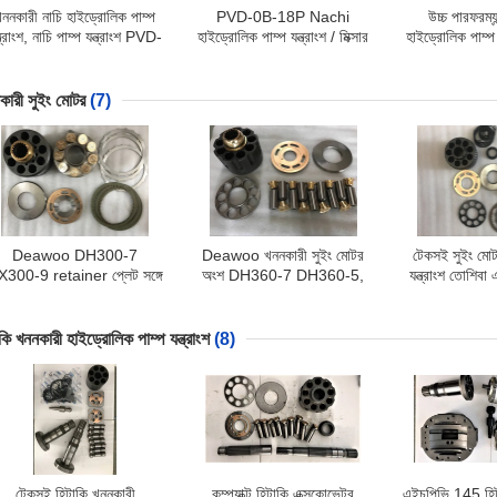
খননকারী নাচি হাইড্রোলিক পাম্প
PVD-0B-18P Nachi
উচ্চ পারফরম্
্ত্রাংশ, নাচি পাম্প যন্ত্রাংশ PVD-
হাইড্রোলিক পাম্প যন্ত্রাংশ / মিক্সার
হাইড্রোলিক পাম্প
3B-60 PVD-3B-54
ট্রাক জন্য মেরামত খেলনা
00B-14P PV
বিরোধ
কারী সুইং মোটর
(7)
Deawoo DH300-7
Deawoo খননকারী সুইং মোটর
টেকসই সুইং মোট
300-9 retainer প্লেট সঙ্গে
অংশ DH360-7 DH360-5,
যন্ত্রাংশ তোশিবা
খননকারী সুইং মোটর সমাবেশ
JMF250 মোটর মেরামত কিট
diesel345
Ex20
কি খননকারী হাইড্রোলিক পাম্প যন্ত্রাংশ
(8)
টেকসই হিটাকি খননকারী
কম্প্যাক্ট হিটাকি এক্সকোভেটর
এইচপিভি 145 হিট