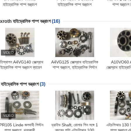
হাইড্রোলিক পাম্প যন্ত্রাংশ
হাইড্রোলিক পাম্প যন্ত্রাংশ
পাম্প যন্ত্র
এইচপিভি118 ZX200-3
এইচপিকে 055 জেডএক্স -120-6
EX300-2 EX3
X220-5 ZX230 ZX240-3
জেডএক্স -120-3 জেডএক্স 130
ZX3
ZX270-3
roth হাইড্রোলিক পাম্প যন্ত্রাংশ
(16)
রতিস্থাপন A4VG140 রেক্স্রোথ
A4VG125 রেক্স্রোথ হাইড্রোলিক
A10VO60 
াইড্রোলিক পাম্প যন্ত্রাংশ ব্যারেল
পাম্প যন্ত্রাংশ, হাইড্রোলিক পিস্টন
রেক্স্রোথ হাইড্রোলি
ওয়াশার উচ্চ এবং নিম্ন সঙ্গে
পাম্প খুচরা যন্ত্রাংশ
retainer প্লেট
ড হাইড্রোলিক পাম্প যন্ত্রাংশ
(3)
PR105 Linde জলবাহী পিস্টন
ড্রাইভ Shaft, রোলার পিন সঙ্গে 1
এইচপিআর 130 লি
পাম্প যন্ত্রাংশ, খননকারী
বছরের পাটা এইচপিআর 100
পাম্প যন্ত্রাং