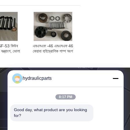
্থাপন
F-53 কিউব
এমএসএফ -46 এমএসএফ 46
যন্ত্রাংশ, ভোলা
কেয়াবা হাইড্রোলিক পাম্প অংশ
পিস্টন মোটর
20460-34604 প্রেস পিন এবং
রাংশ
কিল স্প্রিং
hydraulicparts
8:17 PM
Good day, what product are you looking 
for?