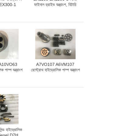
াংশ EX300-1
ফাইনাল ড্রাইভ যন্ত্রাংশ, হিটাচি
00-3 EX270
খননকারী খুচরা যন্ত্রাংশ
30
A10VO63
A7VO107 A6VM107
ক পাম্প যন্ত্রাংশ
রেস্ট্রোথ হাইড্রোলিক পাম্প যন্ত্রাংশ
 / সেট প্লেট
পিস্টন রিং, সিলিন্ডার ব্লক
ন্ড হাইড্রোলিক
শ diesel D7H