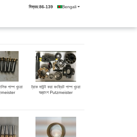
বিক্রয়:
86-139
Bengali
োলিক পাম্প খুচরা
ট্রাক মাউন্ট করা কংক্রিট পাম্প খুচরা
utzmeister
যন্ত্রাংশ Putzmeister
A11VO260
Rexroth A11VO190 বা
O260
A11VLO190