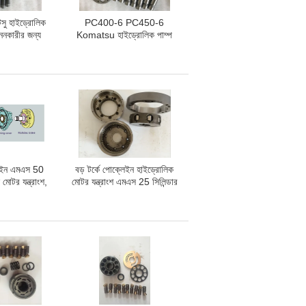
মাটসু হাইড্রোলিক
PC400-6 PC450-6
 খননকারীর জন্য
Komatsu হাইড্রোলিক পাম্প
PC400-7
যন্ত্রাংশ, খননকারী ফাইনাল ড্রাইভ
যন্ত্রাংশ
্লেইন এমএস 50
বড় টর্কে পোক্লেইন হাইড্রোলিক
মোটর যন্ত্রাংশ,
মোটর যন্ত্রাংশ এমএস 25 সিলিন্ডার
প মেরামতের কিট
/ ব্রেক প্লাগার চেকিং