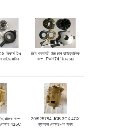
LRR030
পাম্প যন্ত্রাংশ
19 ভিকার্স টিএ
মিনি খননকারী উচ্চ চাপ হাইড্রোলিক
প হাইড্রোলিক
পাম্প, PVH74 বিক্রেতার
 পাম্প যন্ত্রাংশ
হাইড্রোলিক পাম্প যন্ত্রাংশ
্রোলিক পাম্প
20/925784 JCB 3CX 4CX
 লোডার 416C
ব্যাকহো লোডার-এর জন্য
36C এর জন্য
হাইড্রোলিক পাম্পের খুচরা যন্ত্রাংশ -
 আফটার মার্কেট
আফটারমার্কেট প্রতিস্থাপন