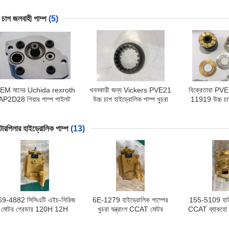
বিক্রি করুন
কার্টন প্যাকেজ
LRR025 
চ চাপ জলবাহী পাম্প
(5)
EM মানের Uchida rexroth
খননকারী জন্য Vickers PVE21
বিক্রেতারা PVE
AP2D28 গিয়ার পাম্প পাইলট
উচ্চ চাপ হাইড্রোলিক পাম্প খুচরা
11919 উচ্চ চা
াম্প খননকারী পাম্প বিক্রি করুন
যন্ত্রাংশ
পাম্প কিট, বিকিরণ
াটারপিলার হাইড্রোলিক পাম্প
(13)
69-4882 সিসিএটি এইচ-সিরিজ
6E-1279 হাইড্রোলিক পাম্পের
155-5109 হাইড
মোটর গ্রেডার 120H 12H
খুচরা যন্ত্রাংশ CCAT মোটর
CCAT ব্যাকহো
135H 140H 143H 160H
গ্রেডার ফিটমেন্টের জন্য উপযুক্ত
426C 428C 4
163H এর জন্য হাইড্রোলিক
12G 130G 140G 160G
খুচরা যন্ত্রাংশ,