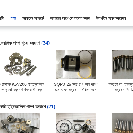
াড়ি
পণ্য
আমাদের সম্পর্কে
আমাদের সাথে যোগাযোগ করুন
উদ্ধৃতির জন্য আবেদন
্রোলিক পাম্প খুচরা যন্ত্রাংশ
(34)
ওয়াসাকি K5V200 হাইড্রোলিক
SQP3-25 উচ্চ চাপ ভান পাম্প
নির্ভরযোগ্য হাইড্র
াম্প খুচরা যন্ত্রাংশ খননকারী জন্য
মেরামতের যন্ত্রাংশ, বিকিরণ ভান
যন্ত্রাংশ P
নিম্ন নয়েজ
পাম্প জন্য কার্টিজ কিট
Rexroth 
A11VL
ারী হাইড্রোলিক পাম্প যন্ত্রাংশ
(21)