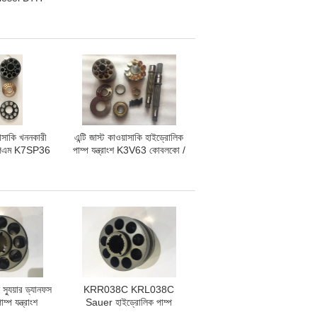
িড়াল 211 বি
212 বি
সাকি খননকারী
এন্টি জাস্ট কাওয়াসাকি হাইড্রোলিক
 কেপিএম K7SP36
পাম্প যন্ত্রাংশ K3V63 কোবলকো /
লক, খাদ সীল
ডেউইও / সুমিতোমোর জন্য
প্রতিস্থাপন কিট
স্যুয়ার ড্যানফস
KRR038C KRL038C
্প যন্ত্রাংশ
Sauer হাইড্রোলিক পাম্প
KRL045C
যন্ত্রাংশ, ডাম্প ট্রাক হাইড্রোলিক