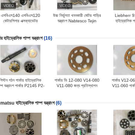
এসবিএস140 এসবিএস120
উচ্চ নির্ভুলতা খননকারী মোটর গাড়ির
Liebherr 9
কেটারপিলার এক্সক্যাভেটর
যন্ত্রাংশ Nabtesco Tejin
হাইড্রোলিক পাম
হাইড্রোলিক পাম্প খুচরা যন্ত্রাংশ
Seiki চূড়ান্ত ড্রাইভ GM35VL
LPVD75 পাম্প প
diesel320C diesel322C
এবং EM140V-82
মেরামত খেলনা
কার হাইড্রোলিক পাম্প যন্ত্রাংশ
(16)
পিস্টন গঠন পার্কার হাইড্রোলিক
পার্কার ভি 12-080 V14-080
পার্কার V12-
ম্প যন্ত্রাংশ পার্কার P2145 P2-
V11-080 জন্য প্রতিস্থাপন
V11-060 পার্ক
145 P2105 P275
পার্কার হাইড্রোলিক মোটর যন্ত্রাংশ
পাম্প যন্ত্রাংশ উ
atsu হাইড্রোলিক পাম্প যন্ত্রাংশ
(6)