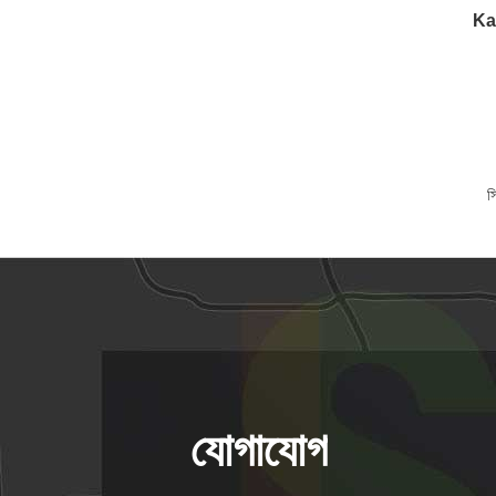
Kay
স
যোগাযোগ