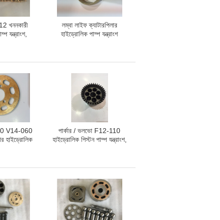
12 খননকারী
লম্বা লাইফ ক্যাটারপিলার
্প যন্ত্রাংশ,
হাইড্রোলিক পাম্প যন্ত্রাংশ
্রতিস্থাপন অংশ
diesel312 diesel322C
diesel324D diesel325C
জন্য SBS80
060 V14-060
পার্কার / ভলভো F12-110
ার হাইড্রোলিক
হাইড্রোলিক পিস্টন পাম্প যন্ত্রাংশ,
ন্নত গতি ক্ষমতা
জলবাহী পাম্প মেরামতের কিট