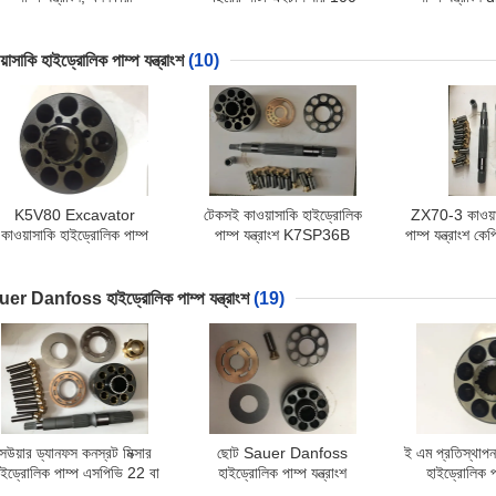
ইড্রোলিক যন্ত্রাংশ মেরামত খেলনা
Linde হাইড্রোলিক পাম্প যন্ত্রাংশ
diesel D8N ব
নির্ভরযোগ্য
বিড়াল 
়াসাকি হাইড্রোলিক পাম্প যন্ত্রাংশ
(10)
K5V80 Excavator
টেকসই কাওয়াসাকি হাইড্রোলিক
ZX70-3 কাওয়া
কাওয়াসাকি হাইড্রোলিক পাম্প
পাম্প যন্ত্রাংশ K7SP36B
পাম্প যন্ত্রাংশ
্ত্রাংশ সম্পূর্ণ পাম্প সঙ্গে সম্পূর্ণরূপে
K7SP36C ZX70-3
ভেরিয়েবল ব্
বিনিমেয়
K3SP36B-101R-2001
er Danfoss হাইড্রোলিক পাম্প যন্ত্রাংশ
(19)
সউয়ার ড্যানফস কনস্রট মিক্সার
ছোট Sauer Danfoss
ই এম প্রতিস্থাপন 
াইড্রোলিক পাম্প এসপিভি 22 বা
হাইড্রোলিক পাম্প যন্ত্রাংশ
হাইড্রোলিক পাম
এমএফ 22 হাইড্রোলিক মোটর
MMF025C প্রতিস্থাপন কিট
KRR045C 