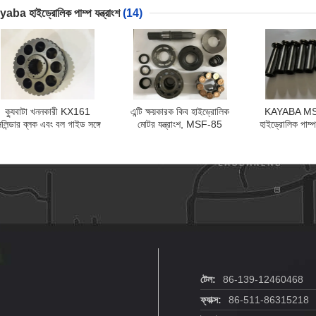
পাম্পের খুচরা অংশ
প্রতিস
aba হাইড্রোলিক পাম্প যন্ত্রাংশ
(14)
ক্যুবাটা খননকারী KX161
এন্টি ক্ষয়কারক কিব হাইড্রোলিক
KAYABA MS
িলিন্ডার ব্লক এবং বল গাইড সঙ্গে
মোটর যন্ত্রাংশ, MSF-85
হাইড্রোলিক পাম্প 
হাইড্রোলিক সুইং মোটর অংশ
MSF85 কিব Hydraulic পিস্টন
20460-35303 
পাম্প যন্ত্রাংশ
যন্ত্
টেল:
86-139-12460468
ফ্যাক্স:
86-511-86315218