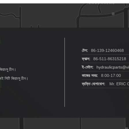
প
টেল:
86-139-12460468
ফ্যাক্স:
86-511-86315218
ই-মেইল:
hydraulicparts@v
িয়াংসু চীন।
কাজের সময়:
8:00-17:00
েই সিটি জিয়াংসু চীন।
ব্যক্তি যোগাযোগ:
Mr. ERIC 