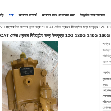
াড়ি
পণ্য
আমাদের সম্পর্কে
আমাদের সাথে যোগাযোগ করুন
উদ্ধৃতির জন্য আবেদন
9 হাইড্রোলিক পাম্পের খুচরা যন্ত্রাংশ CCAT মোটর গ্রেডার ফিটমেন্টের জন্য উপযুক্ত 1
াংশ CCAT মোটর গ্রেডার ফিটমেন্টের জন্য উপযুক্ত 12G 130G 140G 160G
পণ্যের
উৎপত্তি
পরিচিতিম
মডেল নম্
প্রদান:
ন্যূনতম 
মূল্য:
প্যাকেজি
ডেলিভারি
পরিশোধের
যোগানের 