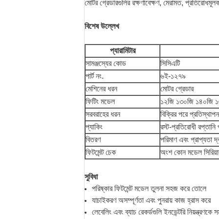
মোটর গ্রেডারগুলির রক্ষণাবেক্ষণ, মেরামত, প্রতিরোধমূলক
বিশেষ উল্লেখ
প্যারামিটার
সামঞ্জস্যের কোড
সিসিএটি
পার্ট নং.
৬ই-১২৭৯
মেশিনের ধরন
মোটর গ্রেডার
ফিটিং মডেল
১২জি ১৩০জি ১৪০জি 
সরবরাহের ধরন
বিক্রির পরে প্রতিস্থাপন
প্যাকিং
রস্ট-প্রতিরোধী রপ্তানি
বিতরণ
পরিমাণ এবং প্রাপ্যতা দ্ব
ফিটমেন্ট চেক
অংশ কোন মডেল সিরিয়া
সুবিধা
পরিষ্কার ফিটমেন্ট মডেল তুলনা সহজ করে তোলে
যাচাইকরণ অসম্পূর্ণতা এবং পুনরায় কাজ হ্রাস করে
লেবেলিং এবং ব্যাচ রেকর্ডগুলি ইনভেন্টরি নিয়ন্ত্রণকে স