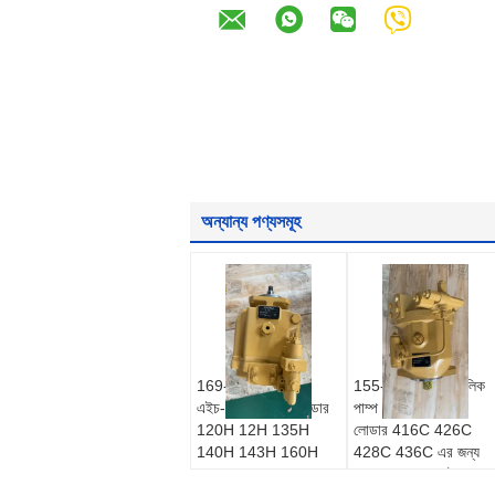
অন্যান্য পণ্যসমূহ
169-4882 সিসিএটি
155-5109 হাইড্রোলিক
এইচ-সিরিজ মোটর গ্রেডার
পাম্প CCAT ব্যাকহো
120H 12H 135H
লোডার 416C 426C
140H 143H 160H
428C 436C এর জন্য
163H এর জন্য
খুচরা যন্ত্রাংশ, আফটার