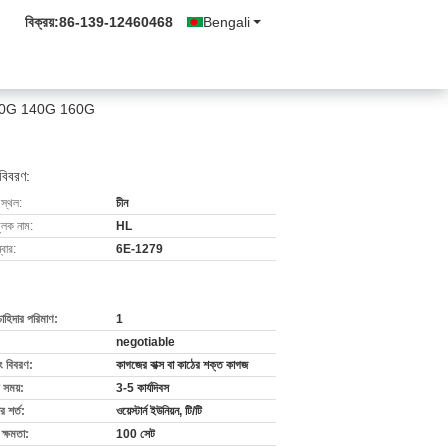
বিক্রয়:
86-139-12460468
Bengali
2G 130G 140G 160G
 বিবরণ:
 স্থল:
চীন
ুলক নাম:
HL
বার:
6E-1279
চাহিদার পরিমাণ:
1
negotiable
ং বিবরণ:
কাগজের বাক্স বা কাঠের শক্ত কাগজ
 সময়:
3-5 কার্যদিবস
 শর্ত:
ওয়েস্টার্ন ইউনিয়ন, টি/টি
ক্ষমতা:
100 সেট