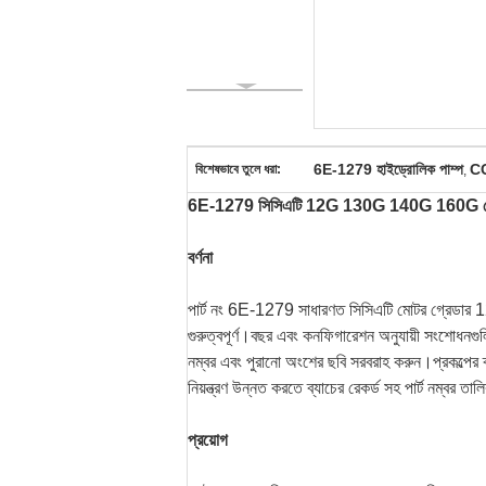
6E-1279 হাইড্রোলিক পাম্প
CCA
বিশেষভাবে তুলে ধরা:
,
6E-1279 সিসিএটি 12G 130G 140G 160G মোটর গ্
বর্ণনা
পার্ট নং 6E-1279 সাধারণত সিসিএটি মোটর গ্রেডার 1
গুরুত্বপূর্ণ।বছর এবং কনফিগারেশন অনুযায়ী সংশোধনগুলি 
নম্বর এবং পুরানো অংশের ছবি সরবরাহ করুন।প্রকল্পের ব
নিয়ন্ত্রণ উন্নত করতে ব্যাচের রেকর্ড সহ পার্ট নম্বর তা
প্রয়োগ