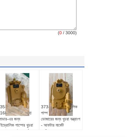
(
0
/ 3000)
35-4108 CCAT
373-6629 হাইড্রোলিক
16D 424D ব্যাকহো
পাম্প D10T2 ক্রলার
োডার-এর জন্য
ডোজারের জন্য খুচরা যন্ত্রাংশ
াইড্রোলিক পাম্পের খুচরা
- আফটার মার্কেট
ন্ত্রাংশ - আফটারমার্কেট
প্রতিস্থাপন