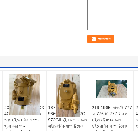
20/925784 JCB 3CX
167-1153 CCAT
219-1965 সিসিএটি 777
2
4CX ব্যাকহো লোডার-এর
966G 966GII 972G
ডি 776 ডি 777 ই অফ
4
জন্য হাইড্রোলিক পাম্পের
972GII হুইল লোডার জন্য
হাইওয়ে ট্রাকের জন্য
ল
খুচরা যন্ত্রাংশ -
হাইড্রোলিক পাম্প রিপ্লেস
হাইড্রোলিক পাম্প রিপ্লেস
হ
আফটারমার্কেট প্রতিস্থাপন
পার্ট
পার্ট জরুরি প্রতিস্থাপন
য