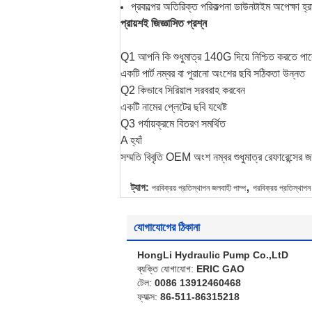
প্রকল্পের অতিরিক্ত পরিকল্পনা ডাউনটাইম অপেক্ষা হ্
প্রায়শই জিজ্ঞাসিত প্রশ্ন
Q1 আপনি কি শুধুমাত্র 140G দিয়ে নিশ্চিত করতে পা
একটি পার্ট নম্বর বা পুরানো অংশের ছবি সঠিকতা উন্নত
Q2 কিভাবে সিরিয়াল সরবরাহ করবেন
একটি নামের প্লেটের ছবি যথেষ্ট
Q3 পর্যায়ক্রমে বিতরণ সমর্থিত
A হ্যাঁ
সম্মতি বিবৃতি OEM অংশ নম্বর শুধুমাত্র রেফারেন্সে
,
ট্যাগ:
পরবিক্রয় প্রতিস্থাপন জলবাহী পাম্প
পরবিক্রয় প্রতিস্থা
যোগাযোগের ঠিকানা
HongLi Hydraulic Pump Co.,LtD
ব্যক্তি যোগাযোগ:
ERIC GAO
টেল:
0086 13912460468
ফ্যাক্স:
86-511-86315218