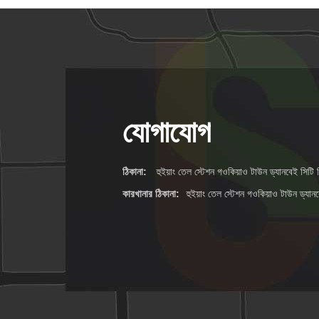
হাইড্রোলিক পাম্পের খুচরা
মার্কেট প্রতিস্থাপন
অংশ
যোগাযোগ
ঠিকানা:
হুইয়াং তেল স্টেশন গওকিয়াও টাউন ড্যানবেই সিটি জ
কারখানার ঠিকানা:
হুইয়াং তেল স্টেশন গওকিয়াও টাউন ড্যানব