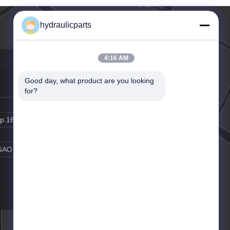
্রতিস্থাপন
hydraulicparts
4:16 AM
Good day, what product are you looking 
for?
ip.163.com
GAO