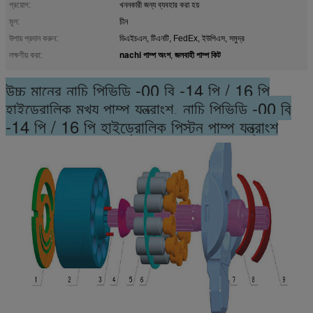
প্রয়োগ:
খননকারী জন্য ব্যবহার করা হয়
মূল:
চীন
উপায় প্রদান করুন:
ডিএইচএল, টিএনটি, FedEx, ইউপিএস, সমুদ্র
nachi পাম্প অংশ
জলবাহী পাম্প কিট
লক্ষণীয় করা:
,
উচ্চ মানের নাচি পিভিডি -00 বি -14 পি / 16 পি
হাইড্রোলিক মুখ্য পাম্প যন্ত্রাংশ, নাচি পিভিডি -00 বি
-14 পি / 16 পি হাইড্রোলিক পিস্টন পাম্প যন্ত্রাংশ