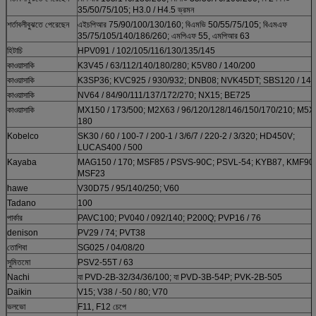
35/50/75/105; H3.0 / H4.5 ভ্রমন
শর্তাবলীবুঝতে পেরেছেন
এইচপিআর 75/90/100/130/160; বিএমভি 50/55/75/105; বিএমএফ
35/75/105/140/186/260; এমপিএফ 55, এমপিআর 63
হিটাচি
HPV091 / 102/105/116/130/135/145
কাওয়াসাকি
K3V45 / 63/112/140/180/280; K5V80 / 140/200
কাওয়াসাকি
K3SP36; KVC925 / 930/932; DNB08; NVK45DT; SBS120 / 140
কাওয়াসাকি
NV64 / 84/90/111/137/172/270; NX15; BE725
কাওয়াসাকি
MX150 / 173/500; M2X63 / 96/120/128/146/150/170/210; M5X
180
Kobelco
SK30 / 60 / 100-7 / 200-1 / 3/6/7 / 220-2 / 3/320; HD450V;
LUCAS400 / 500
Kayaba
MAG150 / 170; MSF85 / PSVS-90C; PSVL-54; KYB87, KMF90;
MSF23
hawe
V30D75 / 95/140/250; V60
Tadano
100
পার্কার
PAVC100; PV040 / 092/140; P200Q; PVP16 / 76
denison
PV29 / 74; PVT38
তোশিবা
SG025 / 04/08/20
সুমিতমো
PSV2-55T / 63
Nachi
যা PVD-2B-32/34/36/100; যা PVD-3B-54P; PVK-2B-505
Daikin
V15; V38 / -50 / 80; V70
ভলভো
F11, F12 চেপে