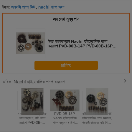
জলবাহী পাম্প কিট
nachi পাম্প অংশ
ট্যাগ:
,
এর সেরা মূল্য পান
উচ্চ পারফরম্যান্স Nachi হাইড্রোলিক পাম্প
যন্ত্রাংশ PVD-00B-14P PVD-00B-16P,
বিরোধী জং
চালিয়ে
Nachi হাইড্রোলিক পাম্প যন্ত্রাংশ
অধিক
খননকারী নাচি হাইড্রোলিক
PVD-0B-18P
নাচি পিভিডি-1 বি -২3 নাচি
খননকারী নাচি 
পাম্প যন্ত্রাংশ, নাচি পাম্প
Nachi হাইড্রোলিক
হাইড্রোলিক পাম্প যন্ত্রাংশ,
পাম্প যন্ত্রাংশ,
যন্ত্রাংশ PVD-3B-60
পাম্প যন্ত্রাংশ / মিক্সার
পরবর্তী বাজারের নাচি পিস্টন
যন্ত্রাংশ P
PVD-3B-54
ট্রাক জন্য মেরামত খেলনা
পাম্প যন্ত্রাংশ
PVD-3