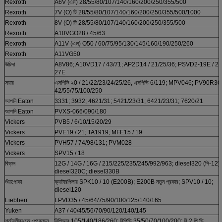
Rexroth
A6V (এম) 28/55/80/107/140/160/200/250/355/500
Rexroth
7V (O) টি 28/55/80/107/140/160/200/250/355/500/1000
Rexroth
8V (O) টি 28/55/80/107/140/160/200/250/355/500
Rexroth
A10VGO28 / 45/63
Rexroth
A11V (এল) O50 / 60/75/95/130/145/160/190/250/260
Rexroth
A11VG50
উচিদা
A8V86; A10VD17 / 43/71; AP2D14 / 21/25/36; PSVD2-19E / 21
27E
সয়ার
এসপিভি ২0 / 21/22/23/24/25/26, এসপিভি 6/119; MPV046; PV90R30 
42/55/75/100/250
আপনি Eaton
3331; 3932; 4621/31; 5421/23/31; 6421/23/31; 7620/21
আপনি Eaton
PVXS-066/090/180
Vickers
PVB5 / 6/10/15/20/29
Vickers
PVE19 / 21; TA1919; MFE15 / 19
Vickers
PVH57 / 74/98/131; PVM028
Vickers
SPV15 / 18
বিড়াল
12G / 14G / 16G / 215/225/235/245/992/963; diesel320 (পি-12);
diesel320C; diesel330B
শুঁয়াপোকা
ক্যাটারপিলার SPK10 / 10 (E200B); E200B নতুন প্রকার; SPV10 / 10;
diesel120
Liebherr
LPVD35 / 45/64/75/90/100/125/140/165
Yuken
A37 / 40/45/56/70/90/120/140/145
শর্তাবলীবুঝতে পেরেছেন
বিপিআর 105/140/186/260; বিপিভি 35/50/70/100/200; বি 2 পি ভি