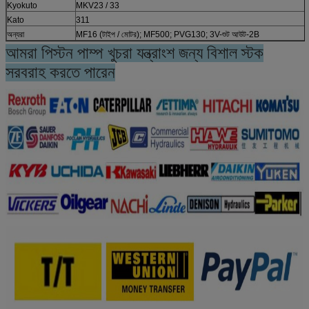
Kyokuto
MKV23 / 33
Kato
311
অন্যরা
MF16 (টাইপ / মোটর); MF500; PVG130; 3V-শুট আউট-2B
আমরা পিস্টন পাম্প খুচরা যন্ত্রাংশ জন্য বিশাল স্টক
সরবরাহ করতে পারেন