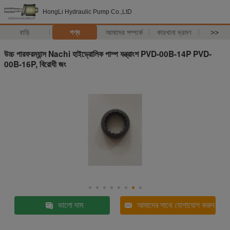
HongLi Hydraulic Pump Co.,LtD
বাড়ি
পণ্য
আমাদের সম্পর্কে
কারখানা ভ্রমণ
>>
উচ্চ পারফরম্যান্স Nachi হাইড্রোলিক পাম্প যন্ত্রাংশ PVD-00B-14P PVD-
00B-16P, বিরোধী জং
ভালো দাম
আমাদের সাথে যোগাযোগ করুন