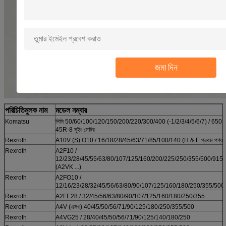
জমা দিন
পরিচিতিমুলক নাম
মডেল নম্বার
Komatsu
পিসি 50/60/100/120/150/200/220/300/400 (-1/2/3/4/5/6/7) / 650; প
45R-8 সুইং মোটর
Rexroth
A10V (S) O10 / 16/18/28/45/63/71/85/100/140 (H & E প্রথম পণ্য)
Rexroth
A2F10 /
12/23/28/45/55/63/80/107/125/160/200/225/250/355/500/915/
(A2VK ...)
Rexroth
A2FO10 /
12/16/23/28/32/45/56/63/80/90/107/125/160/180/250/355/500
Rexroth
A2FE28 / 32/45/56/63/80/90/107/125/160/180/250/355
Rexroth
A4V (এসও) 40/45/50/56/71/90/125/180/250/355/500
Rexroth
A4VG25 / 28/40/45/50/56/71/90/125/140/180/250