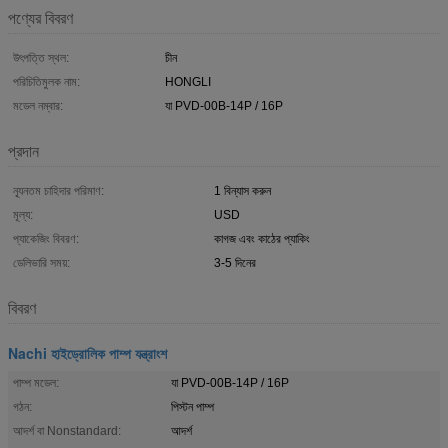
পণ্যের বিবরণ
উৎপত্তি স্থল:
চীন
পরিচিতিমুলক নাম:
HONGLI
মডেল নম্বার:
যা PVD-00B-14P / 16P
প্রদান
ন্যূনতম চাহিদার পরিমাণ:
1 বিন্যাস করুন
মূল্য:
USD
প্যাকেজিং বিবরণ:
কাগজ এবং কাঠের প্যাকিং
ডেলিভারি সময়:
3-5 দিনের
বিবরণ
Nachi হাইড্রোলিক পাম্প যন্ত্রাংশ
পাম্প মডেল:
যা PVD-00B-14P / 16P
গঠন:
পিস্টন পাম্প
আদর্শ বা Nonstandard:
আদর্শ