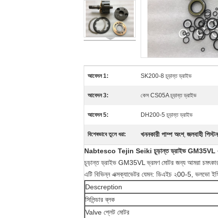
আবেদন 1:
SK200-8 চূড়ান্ত ড্রাইভ
আবেদন 3:
কেস CS05A চূড়ান্ত ড্রাইভ
আবেদন 5:
DH200-5 চূড়ান্ত ড্রাইভ
খননকারী পাম্প অংশ
জলবাহী পিস্ট
বিশেষভাবে তুলে ধরা:
,
Nabtesco Tejin Seiki চূড়ান্ত ড্রাইভ GM35VL এবং E
চূড়ান্ত ড্রাইভ GM35VL ভ্রমণ মোটর জন্য আমরা চমৎকার মানের 
এটি বিভিন্ন এক্সক্যাভেটর যেমন: ডিএইচ ২00-5, ভলভো ই
Descreption
সিলিন্ডার ব্লক
Valve প্লেট মোটর