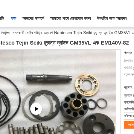
াড়ি
পণ্য
আমাদের সম্পর্কে
আমাদের সাথে যোগাযোগ করুন
উদ্ধৃতির জন্য আবেদন
চ নির্ভুলতা খননকারী মোটর গাড়ির যন্ত্রাংশ Nabtesco Tejin Seiki চূড়ান্ত ড্রাইভ GM3
্রাংশ Nabtesco Tejin Seiki চূড়ান্ত ড্রাইভ GM35VL এবং EM140V-82
পণ্যের
উৎপত্তি
পরিচিতিম
মডেল নম্
প্রদান:
ন্যূনতম 
প্যাকেজি
ডেলিভারি
পরিশোধের
যোগ