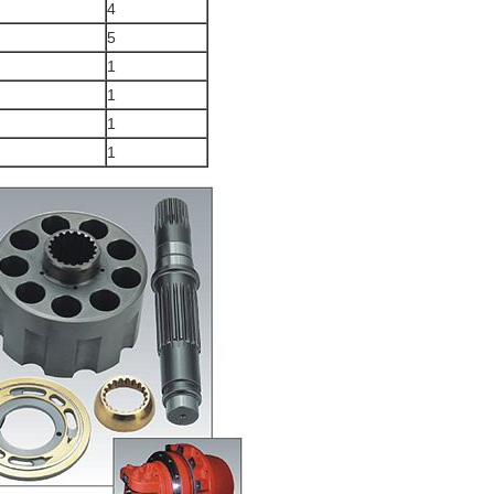
4
5
1
1
1
1