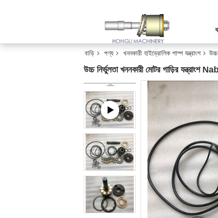
ব
বাড়ি
পণ্য
খননকারী হাইড্রোলিক পাম্প যন্ত্রাংশ
উচ্
উচ্চ নির্ভুলতা খননকারী মোটর গাড়ির যন্ত