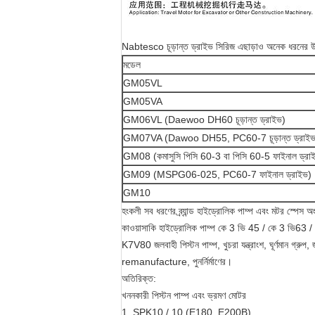
Nabtesco চূড়ান্ত ড্রাইভ সিরিজ এছাড়াও অনেক ধরনের উপ
মডেল
GM05VL
GM05VA
GM06VL (Daewoo DH60 চূড়ান্ত ড্রাইভ)
GM07VA (Dawoo DH55, PC60-7 চূড়ান্ত ড্রাইভ
GM08 (কমাসুসি পিসি 60-3 বা পিসি 60-5 ফাইনাল ড্রা
GM09 (MSPG06-025, PC60-7 ফাইনাল ড্রাইভ)
GM10
হংকলী সব ধরণের ব্র্যান্ড হাইড্রোলিক পাম্প এবং মটর স্পেস অং
কাওয়াসাকি হাইড্রোলিক পাম্প কে 3 ভি 45 / কে 3 ভি
K7V80 জলবাহী পিস্টন পাম্প, খুচরা যন্ত্রাংশ, ঘূর্ণমান গ্রুপ,
remanufacture, পুনর্নির্মাণের।
অতিরিক্ত:
খননকারী পিস্টন পাম্প এবং ভ্রমণ মোটর
1, SPK10 / 10 (E180, E200B)