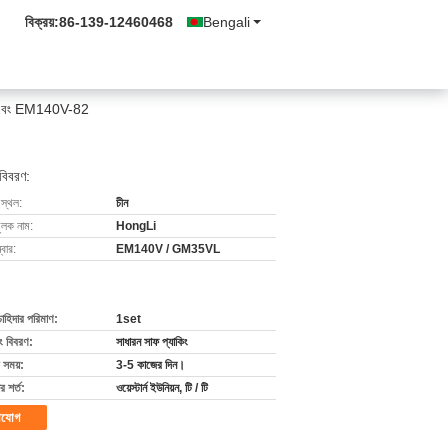
বিক্রয়:
86-139-12460468
Bengali
5VL এবং EM140V-82
 বিবরণ:
 স্থল:
চীন
ুলক নাম:
HongLi
বার:
EM140V / GM35VL
চাহিদার পরিমাণ:
1set
ং বিবরণ:
সাধারন সাফ প্যাকিং
 সময়:
3-5 কাজের দিন।
 শর্ত:
ওয়েস্টার্ন ইউনিয়ন, টি / টি
াযোগ