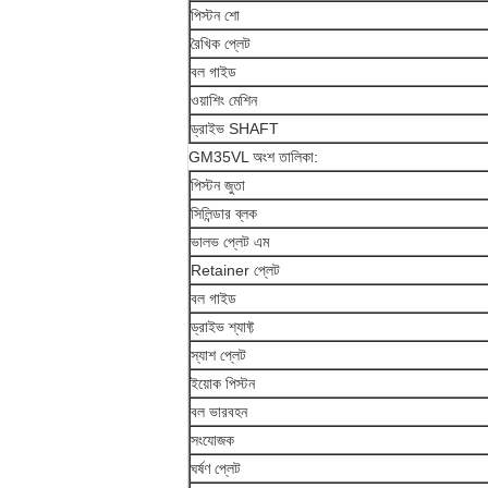
পিস্টন শো
রৈখিক প্লেট
বল গাইড
ওয়াশিং মেশিন
ড্রাইভ SHAFT
GM35VL অংশ তালিকা:
পিস্টন জুতা
সিলিন্ডার ব্লক
ভালভ প্লেট এম
Retainer প্লেট
বল গাইড
ড্রাইভ শ্যাফ্ট
স্যাশ প্লেট
ইয়োক পিস্টন
বল ভারবহন
সংযোজক
ঘর্ষণ প্লেট