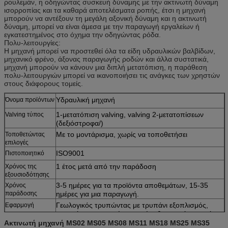
ρουλεμάν, η οδηγώντας συσκευή δύναμης με την ακτινωτή δύναμη
ισορροπίας και τα καθαρά αποτελέσματα ροπής, έτσι η μηχανή
μπορούν να αντέξουν τη μεγάλη αξονική δύναμη και η ακτινωτή
δύναμη, μπορεί να είναι άμεσα με την παραγωγή εργαλείων ή
εγκατεστημένος στο όχημα την οδηγώντας ρόδα.
Πολυ-λειτουργίες:
Η μηχανή μπορεί να προστεθεί όλα τα είδη υδραυλικών βαλβίδων,
μηχανικό φρένο, άξονας παραγωγής ροδών και άλλα συστατικά,
μηχανή μπορούν να κάνουν μια διπλή μετατόπιση, η παράθεση
πολυ-λειτουργιών μπορεί να ικανοποιήσει τις ανάγκες των χρηστών
στους διάφορους τομείς.
Υδραυλική μηχανή
Όνομα προϊόντων
1-μετατόπιση valving, valving 2-μετατοπίσεων
Valving τύπος
(δεξιόστροφα/)
Με το μοντάρισμα, χωρίς να τοποθετήσει
Τοποθετώντας
επιλογές
ISO9001
Πιστοποιητικό
1 έτος μετά από την παράδοση
Χρόνος της
εξουσιοδότησης
3-5 ημέρες για τα προϊόντα αποθεμάτων, 15-35
Χρόνος
παράδοσης
ημέρες για μια παραγωγή.
Γεωλογικός τρυπώντας με τρυπάνι εξοπλισμός,
Εφαρμογή
μηχανήματα γεφυρών σκαφών, θεριστική μηχανή,
εκσκαφέας, κ.λπ.
Ακτινωτή μηχανή MS02 MS05 MS08 MS11 MS18 MS25 MS35