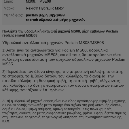
Σειρά:
MS08、 MSE08
Μάρκα:
Rexroth Hydraulic Motor
poclain μέρη μηχανών
Υψηλό φως:
,
rexroth υδραυλικά μέρη μηχανών
Πωλήστε την υδραυλική ακτινωτή μηχανή MS08, μέρη εμβόλων Poclain
replancement MSE08
Υδραυλικά ανταλλακτικά μηχανών Poclain MS08/MSE08:
Αυτά είναι τα ανταλλακτικά για Poclain MS08, υδραυλικά
1)
ανταλλακτικά μηχανών MSE08, και alll τους θα μπορούσε να είναι
καλύτερη αντικατάσταση των αρχικών υδραυλικών μηχανών Poclain
MS35.
Περιλάβετε τον άξονα κίνησης, την μπροστινή κάλυψη, το στάτη,
2)
το στροφέα, το έμβολο δυτών, τον κύλινδρο, το διανομέα, την
οπίσθια κάλυψη, τη δυναμική τριβή, τη στατική τριβή, ελέγχοντας
τον κύλινδρο, το δύτη σπασιμάτων, τον άξονα σπασιμάτων πιάτων
κάλυψης, τον άξονα κ.λπ. φρένων.
Αυτή η υδραυλική μηχανή σειράς είναι ένα είδος αργόστροφης υψηλής μηχανής
εμβόλων ροπής ακτινωτής με το προηγμένο σχέδιο στη ροή διανομής δίσκων,
δομή εμβόλων, υψηλή εκτίμηση, ομαλή λειτουργία με τις πολύ χαμηλές
ταχύτητες, διαθέσιμος με τις διαφορετικές βαλβίδες, φρένα. Εφαρμόζεται ευρέως
στη μεταλλεία, το γερανό, τη γεωλογική διάτρηση, τα μηχανήματα κατασκευής,
κ.λπ.