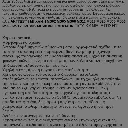
Αυτή η υδραυλική μηχανή σειράς είναι ένα είδος αργόστροφης υψηλής μηχανής
εμβόλων ροπής ακτινωτής με το προηγμένο σχέδιο στη ροή διανομής δίσκων,
δομή εμβόλων, υψηλή εκτίμηση, ομαλή λειτουργία με τις πολύ χαμηλές
ταχύτητες, διαθέσιμος με τις διαφορετικές βαλβίδες, φρένα. Εφαρμόζεται ευρέως
στη μεταλλεία, το γερανό, τη γεωλογική διάτρηση, τα μηχανήματα κατασκευής,
κ.λπ.
ΑΚΤΙΝΩΤΉ ΜΗΧΑΝΉ MS02 MS05 MS08 MS11 MS18 MS25 MS35 MS50
ΠΟΥ ΚΆΝΕΙ ΕΠΊΣΗΣ
MS83 MS125 MCR05 MCR03WE ΕΜΒΌΛΩΝ
Χαρακτηριστικά:
Μορφωματικό σχέδιο:
Ακέραια δομή μηχανών σύμφωνα με το μορφωματικό σχέδιο, με το
τσιπ που συσσωρεύει, συμπεριλαμβανομένης της μηχανικής
συσκευής παραγωγής, την υδραυλική συσκευή, μηχανική συσκευή
φρένων τριών μερών, τα οποία μπορούν βολικά να αντιστοιχηθούν
τη διάφορη βελτιστοποίηση μανικών.
Υψηλή πίεση, άριστη αργόστροφη σταθερότητα:
Χρησιμοποιώντας τον αυτόματο διανομέα πετρελαίου
αποζημιώσεων του τύπου αεροπλάνων, με τη χαμηλή ευαισθησία
της πίεσης και της θερμοκρασίας, αυτόματη αντισταθμίζοντας την
ένδυση του ζευγαριού τριβής, ώστε να εξασφαλιστεί υψηλή
ογκομετρική αποδοτικότητα της μηχανής για οποτεδήποτε, η
υψηλότερη πίεση εργασίας σε 35MPS, συμμετρικό έμβολο, υψηλή
αποδοτικότητα έναρξης, άριστη αργόστροφη απόδοση, η
χαμηλότερη σταθερή ταχύτητα ταυτότητα λιγότερο ή ίσο προς
5r.p.m.
Αντέξτε την αξονική και ακτινωτή δύναμη:
Χρησιμοποιώντας ένα ανεξάρτητο σύνολο μηχανικής συσκευής
παραγωγής, ο αξιόπιστος σχεδιασμός του άξονα παραγωγής και το