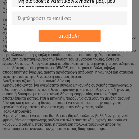
ΠΕΡΙΣΤΡΟΦΙΚΉ ΟΜΆΔΑ ΚΑΙ ΔΑΧΤΥΛΊΔΙ CAM ΌΠΩΣ ΚΑΤΩΤΈΡΩ:
MS02 MS05 MS08 MS11 MS18 MS25 MS35 MS50 MS83 MS125 MSE05
MSE08 MSE18
Χαρακτηριστικά:
Μορφωματικό σχέδιο:
Ακέραια δομή μηχανών σύμφωνα με το μορφωματικό σχέδιο, με το τσιπ που
συσσωρεύει, συμπεριλαμβανομένης της μηχανικής συσκευής παραγωγής, την
υποβολή
υδραυλική συσκευή, μηχανική συσκευή φρένων τριών μερών, τα οποία μπορούν
βολικά να αντιστοιχηθούν τη διάφορη βελτιστοποίηση μανικών.
Υψηλή πίεση, άριστη αργόστροφη σταθερότητα:
Χρησιμοποιώντας τον αυτόματο διανομέα πετρελαίου αποζημιώσεων του τύπου
αεροπλάνων, με τη χαμηλή ευαισθησία της πίεσης και της θερμοκρασίας,
αυτόματη αντισταθμίζοντας την ένδυση του ζευγαριού τριβής, ώστε να
εξασφαλιστεί υψηλή ογκομετρική αποδοτικότητα της μηχανής για οποτεδήποτε,
η υψηλότερη πίεση εργασίας σε 35MPS, συμμετρικό έμβολο, υψηλή
αποδοτικότητα έναρξης, άριστη αργόστροφη απόδοση, η χαμηλότερη σταθερή
ταχύτητα ταυτότητα λιγότερο ή ίσο προς 5r.p.m.
Αντέξτε την αξονική και ακτινωτή δύναμη:
Χρησιμοποιώντας ένα ανεξάρτητο σύνολο μηχανικής συσκευής παραγωγής, ο
αξιόπιστος σχεδιασμός του άξονα παραγωγής και το ρουλεμάν, η οδηγώντας
συσκευή δύναμης με την ακτινωτή δύναμη ισορροπίας και τα καθαρά
αποτελέσματα ροπής, έτσι η μηχανή μπορούν να αντέξουν τη μεγάλη αξονική
δύναμη και η ακτινωτή δύναμη, μπορεί να είναι άμεσα με την παραγωγή
εργαλείων ή εγκατεστημένος στο όχημα την οδηγώντας ρόδα.
Πολυ-λειτουργίες:
Η μηχανή μπορεί να προστεθεί όλα τα είδη υδραυλικών βαλβίδων, μηχανικό
φρένο, άξονας παραγωγής ροδών και άλλα συστατικά, μηχανή μπορούν να
κάνουν μια διπλή μετατόπιση, η παράθεση πολυ-λειτουργιών μπορεί να
ικανοποιήσει τις ανάγκες των χρηστών στους διάφορους τομείς.