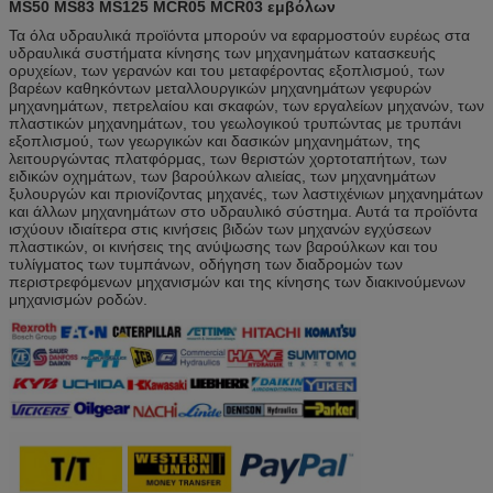
MS50 MS83 MS125 MCR05 MCR03 εμβόλων
Ακτινωτή μηχανή MS02 MS05 MS08 MS11 MS18
Περιγραφή
MS25 MS35 MS50 MS83 MS125 MCR05 MCR03
Τα όλα υδραυλικά προϊόντα μπορούν να εφαρμοστούν ευρέως στα
εμβόλων
υδραυλικά συστήματα κίνησης των μηχανημάτων κατασκευής
ορυχείων, των γερανών και του μεταφέροντας εξοπλισμού, των
βαρέων καθηκόντων μεταλλουργικών μηχανημάτων γεφυρών
μηχανημάτων, πετρελαίου και σκαφών, των εργαλείων μηχανών, των
πλαστικών μηχανημάτων, του γεωλογικού τρυπώντας με τρυπάνι
εξοπλισμού, των γεωργικών και δασικών μηχανημάτων, της
λειτουργώντας πλατφόρμας, των θεριστών χορτοταπήτων, των
ειδικών οχημάτων, των βαρούλκων αλιείας, των μηχανημάτων
ξυλουργών και πριονίζοντας μηχανές, των λαστιχένιων μηχανημάτων
και άλλων μηχανημάτων στο υδραυλικό σύστημα. Αυτά τα προϊόντα
ισχύουν ιδιαίτερα στις κινήσεις βιδών των μηχανών εγχύσεων
πλαστικών, οι κινήσεις της ανύψωσης των βαρούλκων και του
τυλίγματος των τυμπάνων, οδήγηση των διαδρομών των
περιστρεφόμενων μηχανισμών και της κίνησης των διακινούμενων
μηχανισμών ροδών.