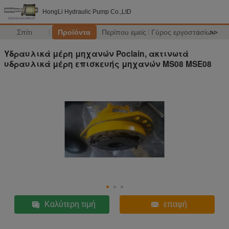
HongLi Hydraulic Pump Co.,LtD
Σπίτι
Προϊόντα
Περίπου εμείς
Γύρος εργοστασίων
>>
Υδραυλικά μέρη μηχανών Poclain, ακτινωτά
υδραυλικά μέρη επισκευής μηχανών MS08 MSE08
Καλύτερη τιμή
επαφή