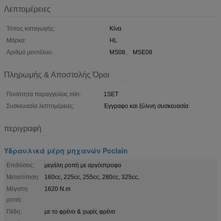
Λεπτομέρειες
Τόπος καταγωγής:
Κίνα
Μάρκα:
HL
Αριθμό μοντέλου:
MS08、 MSE08
Πληρωμής & Αποστολής Όροι
Ποσότητα παραγγελίας min:
1SET
Συσκευασία λεπτομέρειες:
Έγγραφο και ξύλινη συσκευασία
περιγραφή
Υδραυλικά μέρη μηχανών Poclain
Επιδόσεις:
μεγάλη ροπή με αργόστροφο
Μετατόπιση:
160cc, 225cc, 255cc, 280cc, 325cc,
Μέγιστη
1620 N.m
ροπή:
Πέδη:
με το φρένο & χωρίς φρένο