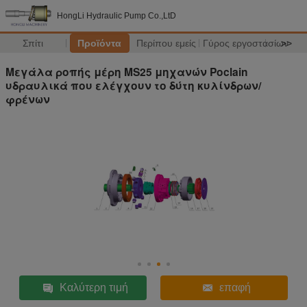
HongLi Hydraulic Pump Co.,LtD
Σπίτι
Προϊόντα
Περίπου εμείς
Γύρος εργοστασίων
>>
Μεγάλα ροπής μέρη MS25 μηχανών Poclain
υδραυλικά που ελέγχουν το δύτη κυλίνδρων/
φρένων
Καλύτερη τιμή
επαφή