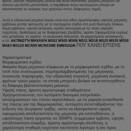
φρένο, άξονας παραγωγής ροδών και άλλα συστατικά, μηχανή μπορούν να
κάνουν μια διπλή μετατόπιση, η παράθεση πολυ-λειτουργιών μπορεί να
ικανοποιήσει τις ανάγκες των χρηστών στους διάφορους τομείς.
Αυτή η υδραυλική μηχανή σειράς είναι ένα είδος αργόστροφης υψηλής μηχανής
εμβόλων ροπής ακτινωτής με το προηγμένο σχέδιο στη ροή διανομής δίσκων,
δομή εμβόλων, υψηλή εκτίμηση, ομαλή λειτουργία με τις πολύ χαμηλές
ταχύτητες, διαθέσιμος με τις διαφορετικές βαλβίδες, φρένα. Εφαρμόζεται ευρέως
στη μεταλλεία, το γερανό, τη γεωλογική διάτρηση, τα μηχανήματα κατασκευής,
κ.λπ.
ΑΚΤΙΝΩΤΉ ΜΗΧΑΝΉ MS02 MS05 MS08 MS11 MS18 MS25 MS35 MS50
ΠΟΥ ΚΆΝΕΙ ΕΠΊΣΗΣ
MS83 MS125 MCR05 MCR03WE ΕΜΒΌΛΩΝ
Χαρακτηριστικά:
Μορφωματικό σχέδιο:
Ακέραια δομή μηχανών σύμφωνα με το μορφωματικό σχέδιο, με το
τσιπ που συσσωρεύει, συμπεριλαμβανομένης της μηχανικής
συσκευής παραγωγής, την υδραυλική συσκευή, μηχανική συσκευή
φρένων τριών μερών, τα οποία μπορούν βολικά να αντιστοιχηθούν
τη διάφορη βελτιστοποίηση μανικών.
Υψηλή πίεση, άριστη αργόστροφη σταθερότητα:
Χρησιμοποιώντας τον αυτόματο διανομέα πετρελαίου
αποζημιώσεων του τύπου αεροπλάνων, με τη χαμηλή ευαισθησία
της πίεσης και της θερμοκρασίας, αυτόματη αντισταθμίζοντας την
ένδυση του ζευγαριού τριβής, ώστε να εξασφαλιστεί υψηλή
ογκομετρική αποδοτικότητα της μηχανής για οποτεδήποτε, η
υψηλότερη πίεση εργασίας σε 35MPS, συμμετρικό έμβολο, υψηλή
αποδοτικότητα έναρξης, άριστη αργόστροφη απόδοση, η
χαμηλότερη σταθερή ταχύτητα ταυτότητα λιγότερο ή ίσο προς