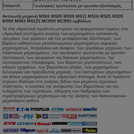
Γεωλογικός τρυπώντας με τρυπάνι εξοπλισμός,
Εφαρμογή
μηχανήματα γεφυρών σκαφών, θεριστική μηχανή,
εκσκαφέας, κ.λπ.
Ακτινωτή μηχανή MS02 MS05 MS08 MS11 MS18 MS25 MS35
MS50 MS83 MS125 MCR05 MCR03 εμβόλων
Ακτινωτή μηχανή MS02 MS05 MS08 MS11 MS18
Περιγραφή
MS25 MS35 MS50 MS83 MS125 MCR05 MCR03
Τα όλα υδραυλικά προϊόντα μπορούν να εφαρμοστούν ευρέως στα
εμβόλων
υδραυλικά συστήματα κίνησης των μηχανημάτων κατασκευής
ορυχείων, των γερανών και του μεταφέροντας εξοπλισμού, των
βαρέων καθηκόντων μεταλλουργικών μηχανημάτων γεφυρών
μηχανημάτων, πετρελαίου και σκαφών, των εργαλείων μηχανών, των
πλαστικών μηχανημάτων, του γεωλογικού τρυπώντας με τρυπάνι
εξοπλισμού, των γεωργικών και δασικών μηχανημάτων, της
λειτουργώντας πλατφόρμας, των θεριστών χορτοταπήτων, των
ειδικών οχημάτων, των βαρούλκων αλιείας, των μηχανημάτων
ξυλουργών και πριονίζοντας μηχανές, των λαστιχένιων μηχανημάτων
και άλλων μηχανημάτων στο υδραυλικό σύστημα. Αυτά τα προϊόντα
ισχύουν ιδιαίτερα στις κινήσεις βιδών των μηχανών εγχύσεων
πλαστικών, οι κινήσεις της ανύψωσης των βαρούλκων και του
τυλίγματος των τυμπάνων, οδήγηση των διαδρομών των
περιστρεφόμενων μηχανισμών και της κίνησης των διακινούμενων
μηχανισμών ροδών.