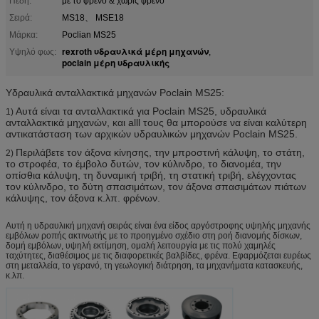
Πέδη:
με το φρένο & χωρίς φρένο
Σειρά:
MS18、 MSE18
Μάρκα:
Poclian MS25
rexroth υδραυλικά μέρη μηχανών
Υψηλό φως:
,
poclain μέρη υδραυλικής
Υδραυλικά ανταλλακτικά μηχανών Poclain MS25:
Αυτά είναι τα ανταλλακτικά για Poclain MS25, υδραυλικά
1)
ανταλλακτικά μηχανών, και alll τους θα μπορούσε να είναι καλύτερη
αντικατάσταση των αρχικών υδραυλικών μηχανών Poclain MS25.
Περιλάβετε τον άξονα κίνησης, την μπροστινή κάλυψη, το στάτη,
2)
το στροφέα, το έμβολο δυτών, τον κύλινδρο, το διανομέα, την
οπίσθια κάλυψη, τη δυναμική τριβή, τη στατική τριβή, ελέγχοντας
τον κύλινδρο, το δύτη σπασιμάτων, τον άξονα σπασιμάτων πιάτων
κάλυψης, τον άξονα κ.λπ. φρένων.
Αυτή η υδραυλική μηχανή σειράς είναι ένα είδος αργόστροφης υψηλής μηχανής
εμβόλων ροπής ακτινωτής με το προηγμένο σχέδιο στη ροή διανομής δίσκων,
δομή εμβόλων, υψηλή εκτίμηση, ομαλή λειτουργία με τις πολύ χαμηλές
ταχύτητες, διαθέσιμος με τις διαφορετικές βαλβίδες, φρένα. Εφαρμόζεται ευρέως
στη μεταλλεία, το γερανό, τη γεωλογική διάτρηση, τα μηχανήματα κατασκευής,
κ.λπ.