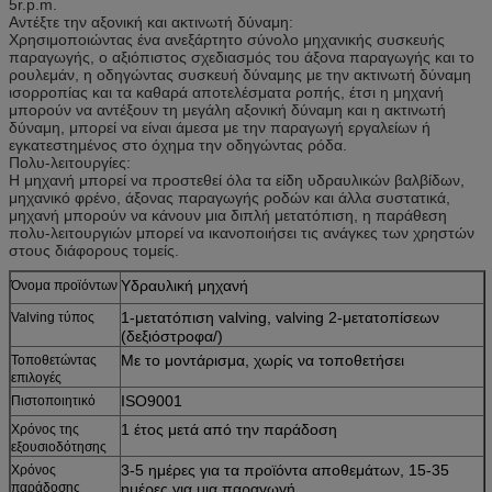
5r.p.m.
Αντέξτε την αξονική και ακτινωτή δύναμη:
Χρησιμοποιώντας ένα ανεξάρτητο σύνολο μηχανικής συσκευής
παραγωγής, ο αξιόπιστος σχεδιασμός του άξονα παραγωγής και το
ρουλεμάν, η οδηγώντας συσκευή δύναμης με την ακτινωτή δύναμη
ισορροπίας και τα καθαρά αποτελέσματα ροπής, έτσι η μηχανή
μπορούν να αντέξουν τη μεγάλη αξονική δύναμη και η ακτινωτή
δύναμη, μπορεί να είναι άμεσα με την παραγωγή εργαλείων ή
εγκατεστημένος στο όχημα την οδηγώντας ρόδα.
Πολυ-λειτουργίες:
Η μηχανή μπορεί να προστεθεί όλα τα είδη υδραυλικών βαλβίδων,
μηχανικό φρένο, άξονας παραγωγής ροδών και άλλα συστατικά,
μηχανή μπορούν να κάνουν μια διπλή μετατόπιση, η παράθεση
πολυ-λειτουργιών μπορεί να ικανοποιήσει τις ανάγκες των χρηστών
στους διάφορους τομείς.
Υδραυλική μηχανή
Όνομα προϊόντων
1-μετατόπιση valving, valving 2-μετατοπίσεων
Valving τύπος
(δεξιόστροφα/)
Με το μοντάρισμα, χωρίς να τοποθετήσει
Τοποθετώντας
επιλογές
ISO9001
Πιστοποιητικό
1 έτος μετά από την παράδοση
Χρόνος της
εξουσιοδότησης
3-5 ημέρες για τα προϊόντα αποθεμάτων, 15-35
Χρόνος
παράδοσης
ημέρες για μια παραγωγή.