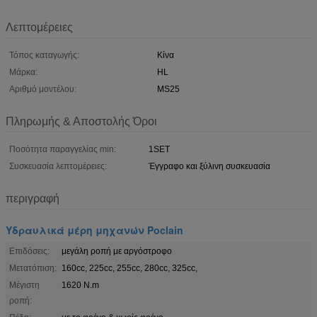
Λεπτομέρειες
Τόπος καταγωγής:
Κίνα
Μάρκα:
HL
Αριθμό μοντέλου:
MS25
Πληρωμής & Αποστολής Όροι
Ποσότητα παραγγελίας min:
1SET
Συσκευασία λεπτομέρειες:
Έγγραφο και ξύλινη συσκευασία
περιγραφή
Υδραυλικά μέρη μηχανών Poclain
Επιδόσεις:
μεγάλη ροπή με αργόστροφο
Μετατόπιση:
160cc, 225cc, 255cc, 280cc, 325cc,
Μέγιστη
1620 N.m
ροπή: