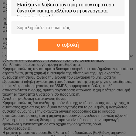
MCR10-780.MCR10-940, MCR10-1120, MCR10-1250, MCR10-1340
MCR15-1130, MCR15-1250, MCR15-1500, MCR15-1780, MCR15-2150
MCR20-1750, MCR20-2100, MCR20-2500, MCR20-3000
POCLAIN ΑΚΤΙΝΩΤΉ ΜΗΧΑΝΉ ΕΜΒΌΛΩΝ ΣΕΙΡΆΣ ΚΡΑΤΏΝ ΜΕΛΏΝ,
ΠΕΡΙΣΤΡΟΦΙΚΉ ΟΜΆΔΑ ΚΑΙ ΔΑΧΤΥΛΊΔΙ CAM ΌΠΩΣ ΚΑΤΩΤΈΡΩ:
MS02 MS05 MS08 MS11 MS18 MS25 MS35 MS50 MS83 MS125 MSE05
MSE08 MSE18
Χαρακτηριστικά:
Μορφωματικό σχέδιο:
υποβολή
Ακέραια δομή μηχανών σύμφωνα με το μορφωματικό σχέδιο, με το τσιπ που
συσσωρεύει, συμπεριλαμβανομένης της μηχανικής συσκευής παραγωγής, την
υδραυλική συσκευή, μηχανική συσκευή φρένων τριών μερών, τα οποία μπορούν
βολικά να αντιστοιχηθούν τη διάφορη βελτιστοποίηση μανικών.
Υψηλή πίεση, άριστη αργόστροφη σταθερότητα:
Χρησιμοποιώντας τον αυτόματο διανομέα πετρελαίου αποζημιώσεων του τύπου
αεροπλάνων, με τη χαμηλή ευαισθησία της πίεσης και της θερμοκρασίας,
αυτόματη αντισταθμίζοντας την ένδυση του ζευγαριού τριβής, ώστε να
εξασφαλιστεί υψηλή ογκομετρική αποδοτικότητα της μηχανής για οποτεδήποτε,
η υψηλότερη πίεση εργασίας σε 35MPS, συμμετρικό έμβολο, υψηλή
αποδοτικότητα έναρξης, άριστη αργόστροφη απόδοση, η χαμηλότερη σταθερή
ταχύτητα ταυτότητα λιγότερο ή ίσο προς 5r.p.m.
Αντέξτε την αξονική και ακτινωτή δύναμη:
Χρησιμοποιώντας ένα ανεξάρτητο σύνολο μηχανικής συσκευής παραγωγής, ο
αξιόπιστος σχεδιασμός του άξονα παραγωγής και το ρουλεμάν, η οδηγώντας
συσκευή δύναμης με την ακτινωτή δύναμη ισορροπίας και τα καθαρά
αποτελέσματα ροπής, έτσι η μηχανή μπορούν να αντέξουν τη μεγάλη αξονική
δύναμη και η ακτινωτή δύναμη, μπορεί να είναι άμεσα με την παραγωγή
εργαλείων ή εγκατεστημένος στο όχημα την οδηγώντας ρόδα.
Πολυ-λειτουργίες:
Η μηχανή μπορεί να προστεθεί όλα τα είδη υδραυλικών βαλβίδων, μηχανικό