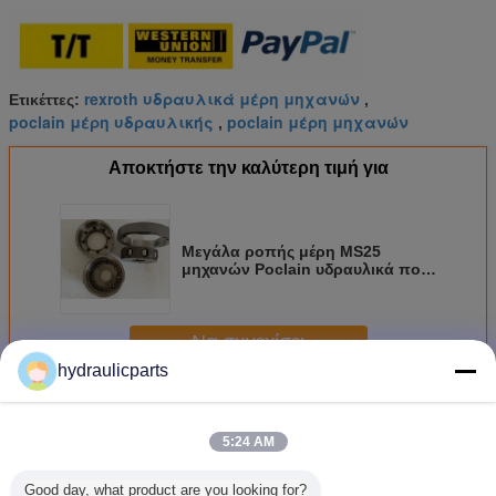
rexroth υδραυλικά μέρη μηχανών
Ετικέττες:
,
poclain μέρη υδραυλικής
poclain μέρη μηχανών
,
Αποκτήστε την καλύτερη τιμή για
Μεγάλα ροπής μέρη MS25
μηχανών Poclain υδραυλικά που
ελέγχουν το δύτη κυλίνδρων/
φρένων
Να συνεχίσει
hydraulicparts
Υδραυλικά μέρη μηχανών Poclain
Περισσότεροι
5:24 AM
Good day, what product are you looking for?