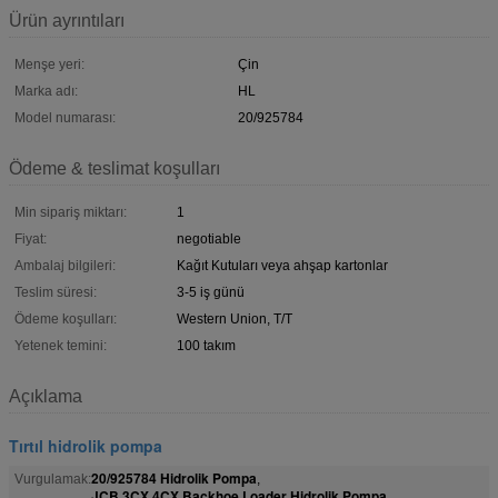
Ürün ayrıntıları
Menşe yeri:
Çin
Marka adı:
HL
Model numarası:
20/925784
Ödeme & teslimat koşulları
Min sipariş miktarı:
1
Fiyat:
negotiable
Ambalaj bilgileri:
Kağıt Kutuları veya ahşap kartonlar
Teslim süresi:
3-5 iş günü
Ödeme koşulları:
Western Union, T/T
Yetenek temini:
100 takım
Açıklama
Tırtıl hidrolik pompa
20/925784 Hidrolik Pompa
Vurgulamak:
,
JCB 3CX 4CX Backhoe Loader Hidrolik Pompa
,