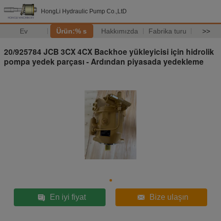
HongLi Hydraulic Pump Co.,LtD
Ev
Ürün:% s
Hakkımızda
Fabrika turu
>>
20/925784 JCB 3CX 4CX Backhoe yükleyicisi için hidrolik
pompa yedek parçası - Ardından piyasada yedekleme
En iyi fiyat
Bize ulaşın