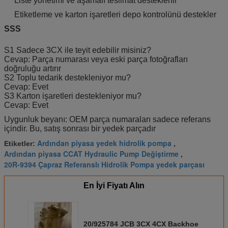
Liste yönetimi ve aşamalı teslimat desteklenir
Etiketleme ve karton işaretleri depo kontrolünü destekler
SSS
S1 Sadece 3CX ile teyit edebilir misiniz?
Cevap: Parça numarası veya eski parça fotoğrafları
doğruluğu artırır
S2 Toplu tedarik destekleniyor mu?
Cevap: Evet
S3 Karton işaretleri destekleniyor mu?
Cevap: Evet
Uygunluk beyanı: OEM parça numaraları sadece referans
içindir. Bu, satış sonrası bir yedek parçadır
Ardından piyasa yedek hidrolik pompa
Etiketler:
,
Ardından piyasa CCAT Hydraulic Pump Değiştirme
,
20R-9394 Çapraz Referanslı Hidrolik Pompa yedek parçası
En İyi Fiyatı Alın
20/925784 JCB 3CX 4CX Backhoe