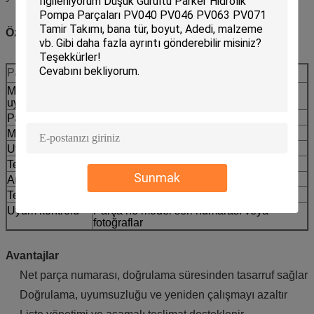
Özellikler
Parametre
Değer
Marka
JCB
uyumluluğu
Parça No.
20/925784
Makine tipi
Kazıcı Yükleyici
Uyumlu modeller
3CX 4CX
Tedarik türü
Satış sonrası yedek parça
Sunmak
Ambalaj
İhracat ambalajı etiketlemesi mevcuttur
Teslimat
Miktar ve bulunabilirlik ile teyit edilir
Uyum kontrolü
Parça no model seri numarası veya
fotoğraflar
Avantajlar
Net parça numarası, doğrulama süresinden tasarruf sağlar
Doğrulama, uyumsuzluğu ve yeniden çalışmayı azaltır