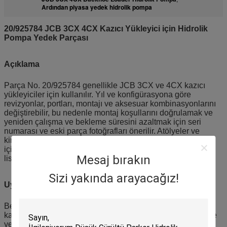
Ardından piyasa yedek hidrolik pompa
20/925784 JCB 3CX 4CX Kazıcı Yükleyici için Hidrolik
Pompa Yedek Parçası
Açıklama
Parça No. 20/925784 genellikle JCB 3CX ve 4CX kazıcı
yükleyiciler için kullanılır. Yıl ve konfigürasyona göre
revizyonlar, portları, montajı ve aksesuar kombinasyonlarını
değiştirebilir, bu nedenle montaj koşullarını doğrulamak ve
yeniden çalışma ve bekleme süresini azaltmak için seri
numarası ve eski parça fotoğrafları önerilir. Atölyeler ve
kiralama filoları, yedek parça yönetim verimliliğini artırmak
için etiketler ve parti kayıtları ile bir parça numarası yedek
Mesaj bırakın
listesi tutabilir.
Sizi yakında arayacağız!
Uygulama
Belediye işleri, şantiyeler ve kiralama operasyonlarında
kazıcı yükleyiciler için bakım, onarım, önleyici değiştirme ve
yedek parça stoklama.