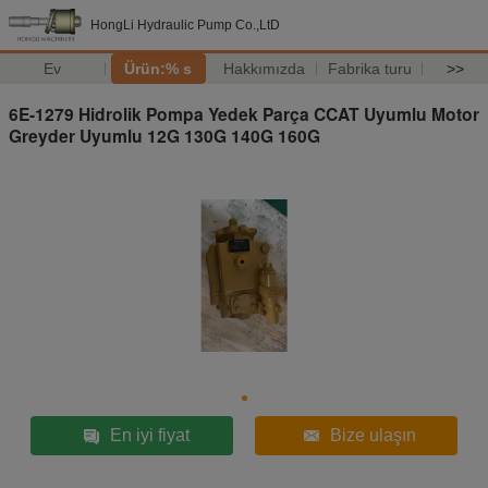
HongLi Hydraulic Pump Co.,LtD
Ev
Ürün:% s
Hakkımızda
Fabrika turu
>>
6E-1279 Hidrolik Pompa Yedek Parça CCAT Uyumlu Motor
Greyder Uyumlu 12G 130G 140G 160G
En iyi fiyat
Bize ulaşın