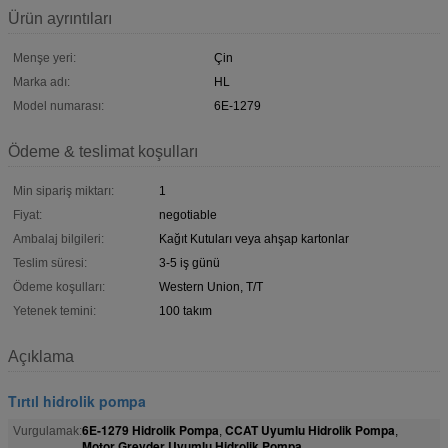
Ürün ayrıntıları
Menşe yeri:
Çin
Marka adı:
HL
Model numarası:
6E-1279
Ödeme & teslimat koşulları
Min sipariş miktarı:
1
Fiyat:
negotiable
Ambalaj bilgileri:
Kağıt Kutuları veya ahşap kartonlar
Teslim süresi:
3-5 iş günü
Ödeme koşulları:
Western Union, T/T
Yetenek temini:
100 takım
Açıklama
Tırtıl hidrolik pompa
6E-1279 Hidrolik Pompa
CCAT Uyumlu Hidrolik Pompa
Vurgulamak:
,
,
Motor Greyder Uyumlu Hidrolik Pompa