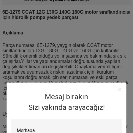
6E-1279 CCAT 12G 130G 140G 160G motor sınıflandırıcısı
için hidrolik pompa yedek parçası
Açıklama
Parça numarası 6E-1279, yaygın olarak CCAT motor
sınıflandırıcıları 12G, 130G, 140G ve 160G için kullanılır.
Süreklilik önemli olduğu yol inşasında ve bakımında sık sık
çalışırlar.Yıllar ve yapılandırmalar doğrultusunda yapılan
değişiklikler limanları değiştirebilir.Onaylama verimliliğini
artırmak ve uyumsuzluk riskini azaltmak için, kurulum
koşullarını doğrulamak için seri numarası ve eski parça
fotoğraflarını sağlayın.Proje kullanıcıları beklemeyi azaltmak
için filo boyutuna ve kullanıma göre yedek miktarı
planlayabilirAtölyeler stok kontrolünü iyileştirmek için parti
Mesaj bırakın
kayıtları ile parça numaralı listelerle stok yapabilirler.
Sizi yakında arayacağız!
Uygulama
Motor sınıflandırıcıları için bakım, onarım, önleyici değiştirme
ve proje yedek hazırlığı.