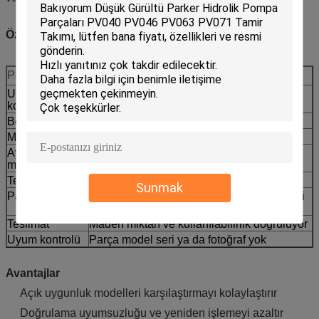
Özellikler
Parametreler
Değer
Uyumluluk
CCAT
kodu
Bölüm No.
6E-1279
Makine tipi
Motor sınıflandırıcısı
Ayarlama
12G 130G 140G 160G
modelleri
Tedarik türü
Ardından piyasaya sunulan yedekleme
Sunmak
Paketleme
Pas geçirmez ihracat ambalajı etiketlemesi
mevcuttur
Teslimat
Maden miktarı ve kullanılabilirlik doğruluyor
Uyum kontrolü
Parça model seri ya da fotoğraf yok
Avantajlar
Açık uygunluk modelleri karşılaştırmayı kolaylaştırır
Doğrulama uyumsuzluğu ve yeniden işlemeyi azaltır