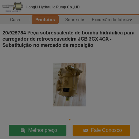
HongLi Hydraulic Pump Co.,LtD
Casa
Produtos
Sobre nós
Excursão da fábrica
>>
20/925784 Peça sobressalente de bomba hidráulica para
carregador de retroescavadeira JCB 3CX 4CX -
Substituição no mercado de reposição
Melhor preço
Fale Conosco