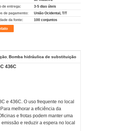
 de entrega:
3-5 dias úteis
s de pagamento:
União Ocidental, T/T
dade da fonte:
100 conjuntos
tato
ação
Bomba hidráulica de substituição
,
8C 436C
C e 436C. O uso frequente no local
Para melhorar a eficiência da
 Oficinas e frotas podem manter uma
e emissão e reduzir a espera no local