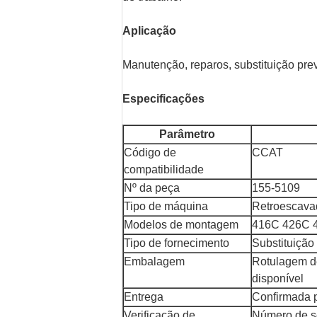
Aplicação
Manutenção, reparos, substituição pre
Especificações
Parâmetro
Código de
CCAT
compatibilidade
Nº da peça
155-5109
Tipo de máquina
Retroescava
Modelos de montagem
416C 426C 
Tipo de fornecimento
Substituição
Embalagem
Rotulagem d
disponível
Entrega
Confirmada p
Verificação de
Número de sé