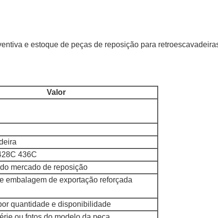
ventiva e estoque de peças de reposição para retroescavadeira
Valor
deira
428C 436C
 do mercado de reposição
e embalagem de exportação reforçada
or quantidade e disponibilidade
rie ou fotos do modelo da peça