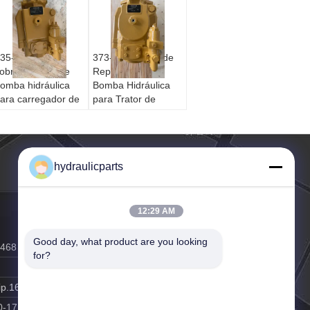
35-4108 Peça
373-6629 Peça de
obressalente de
Reposição da
omba hidráulica
Bomba Hidráulica
ara carregador de
para Trator de
etroescavadeira
Esteiras D10T2 -
CAT 416D 424D -
Substituição
ubstituição no
Aftermarket
ercado de
hydraulicparts
eposição
12:29 AM
Good day, what product are you looking 
0468
for?
ip.163.com
0-17:00