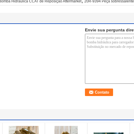
,
Bomba Hidráulica CCAT de Reposição Aftermarket
20R-9394 Peça sobressalente 
Envie sua pergunta dir