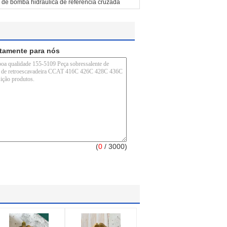
de bomba hidráulica de referência cruzada
etamente para nós
(
0
/ 3000)