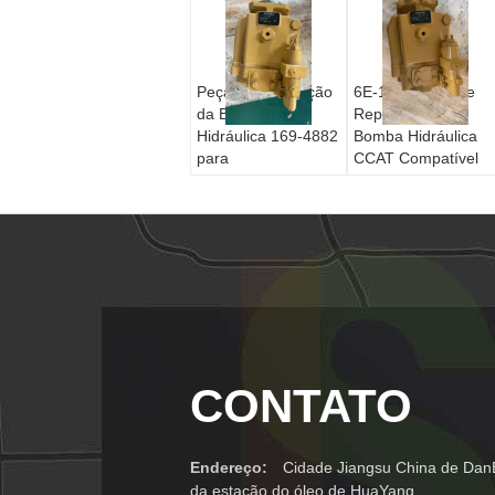
Peça de Reposição
6E-1279 Peça de
da Bomba
Reposição da
Hidráulica 169-4882
Bomba Hidráulica
para
CCAT Compatível
Motoniveladora
para
CCAT Série H 120H
Motoniveladora
12H 135H 140H
Modelos 12G 130G
143H 160H 163H
140G 160G
CONTATO
Endereço:
Cidade Jiangsu China de DanB
da estação do óleo de HuaYang.