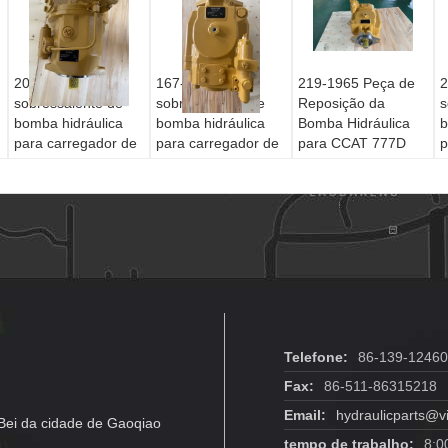
20/925784 Peça
167-1153 Peça
219-1965 Peça de
2
sobressalente de
sobressalente de
Reposição da
s
bomba hidráulica
bomba hidráulica
Bomba Hidráulica
b
para carregador de
para carregador de
para CCAT 777D
p
retroescavadeira
rodas CCAT 966G
776D 777E
r
JCB 3CX 4CX -
966GII 972G 972GII
Caminhão Fora de
C
Substituição no
Substituição no
Estrada Substituição
S
mercado de
mercado pós-venda
de Emergência
m
reposição
r
Telefone:
86-139-1246
Fax:
86-511-86315218
Email:
hydraulicparts@v
ei da cidade de Gaoqiao
tempo de trabalho:
8:0