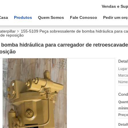
Vendas e Sup
Casa
Produtos
Quem Somos
Fale Conosco
Pedir um or
terpillar
155-5109 Peça sobressalente de bomba hidráulica para c
de reposição
 bomba hidráulica para carregador de retroescava
osição
Detal
Lugar
Marca
Númer
Cond
Quant
mínim
Preço
Detal