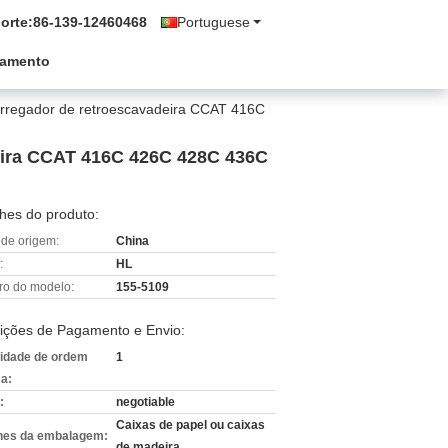
orte:
86-139-12460468
Portuguese
çamento
arregador de retroescavadeira CCAT 416C
deira CCAT 416C 426C 428C 436C
hes do produto:
 de origem:
China
:
HL
o do modelo:
155-5109
ições de Pagamento e Envio:
idade de ordem
1
a:
:
negotiable
Caixas de papel ou caixas
hes da embalagem:
de madeira