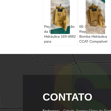
Peça de Reposição
6E-1279 Peça de
da Bomba
Reposição da
Hidráulica 169-4882
Bomba Hidráulica
para
CCAT Compatível
Motoniveladora
para
CCAT Série H 120H
Motoniveladora
12H 135H 140H
Modelos 12G 130G
143H 160H 163H
140G 160G
CONTATO
Endereço:
Cidade Jiangsu China de DanB