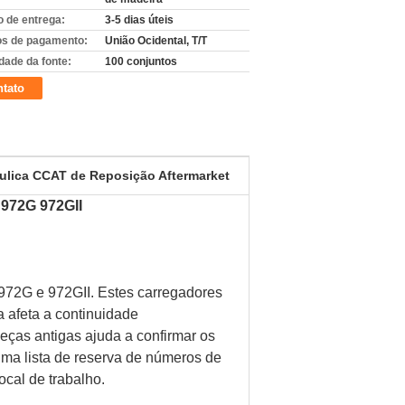
 de entrega:
3-5 dias úteis
s de pagamento:
União Ocidental, T/T
dade da fonte:
100 conjuntos
tato
ulica CCAT de Reposição Aftermarket
 972G 972GII
972G e 972GII. Estes carregadores
 afeta a continuidade
eças antigas ajuda a confirmar os
uma lista de reserva de números de
ocal de trabalho.