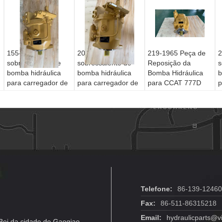
155-5109 Peça
20/925784 Peça
219-1965 Peça de
2
sobressalente de
sobressalente de
Reposição da
s
bomba hidráulica
bomba hidráulica
Bomba Hidráulica
b
para carregador de
para carregador de
para CCAT 777D
p
retroescavadeira
retroescavadeira
776D 777E
r
CCAT 416C 426C
JCB 3CX 4CX -
Caminhão Fora de
C
428C 436C
Substituição no
Estrada Substituição
S
Substituição no
mercado de
de Emergência
m
mercado de
reposição
r
reposição
Telefone:
86-139-1246
Fax:
86-511-86315218
Email:
hydraulicparts@v
ei da cidade de Gaoqiao