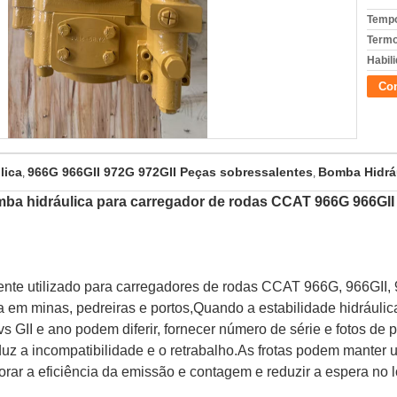
Tempo
Termo
Habili
Con
lica
966G 966GII 972G 972GII Peças sobressalentes
Bomba Hidrá
,
,
ba hidráulica para carregador de rodas CCAT 966G 966GII
e utilizado para carregadores de rodas CCAT 966G, 966GII, 
m minas, pedreiras e portos,Quando a estabilidade hidráulica
GII e ano podem diferir, fornecer número de série e fotos de p
uz a incompatibilidade e o retrabalho.As frotas podem manter 
orar a eficiência da emissão e contagem e reduzir a espera no l