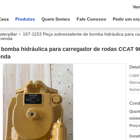
Ven
Casa
Produtos
Quem Somos
Fale Conosco
Pedir um or
terpillar
167-1153 Peça sobressalente de bomba hidráulica para c
-venda
 bomba hidráulica para carregador de rodas CCAT 9
enda
Detal
Lugar
Marca
Númer
Cond
Quant
mínim
Preço
Detal