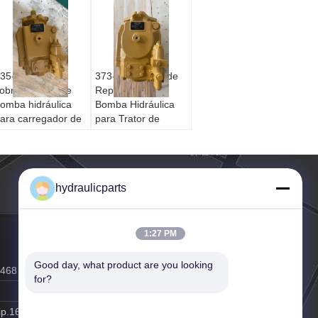
35-4108 Peça
373-6629 Peça de
obressalente de
Reposição da
omba hidráulica
Bomba Hidráulica
ara carregador de
para Trator de
etroescavadeira
Esteiras D10T2 -
CAT 416D 424D -
Substituição
ubstituição no
Aftermarket
ercado de
hydraulicparts
eposição
1:27 PM
Good day, what product are you looking 
0468
for?
ip.163.com