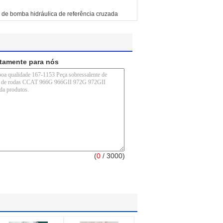
de bomba hidráulica de referência cruzada
etamente para nós
(
0
/ 3000)