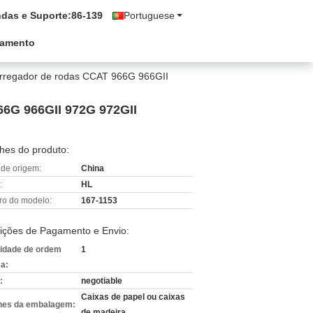
das e Suporte:
86-139
Portuguese
çamento
arregador de rodas CCAT 966G 966GII
66G 966GII 972G 972GII
hes do produto:
 de origem:
China
:
HL
o do modelo:
167-1153
ições de Pagamento e Envio:
idade de ordem
1
a:
:
negotiable
Caixas de papel ou caixas
hes da embalagem:
de madeira