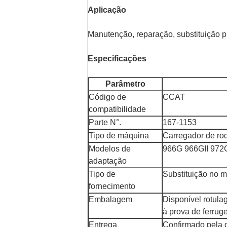
Aplicação
Manutenção, reparação, substituição p
Especificações
Parâmetro
Código de
CCAT
compatibilidade
Parte N°.
167-1153
Tipo de máquina
Carregador de ro
Modelos de
966G 966GII 972
adaptação
Tipo de
Substituição no 
fornecimento
Embalagem
Disponível rotul
à prova de ferru
Entrega
Confirmado pela q