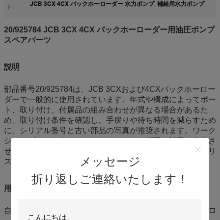
JCB 3CX 4CX バックホーローダー 水力ポンプ
補給用水力ポンプ
,
ト:
20/925784 JCB 3CX 4CX バックホーローダー用油圧ポンプ
スペアパーツ
説明
部品番号20/925784は、JCB 3CXおよび4CXバックホーロー
ダーで一般的に使用されています。年式や構成によってポー
ト、取り付け、付属品の組み合わせが異なる場合があるた
め、取り付け条件を確認し、手戻りや待ち時間を減らすため
に、シリアル番号と古い部品の写真が推奨されます。ワーク
ショップやレンタルフリートは、スペア管理の効率を向上さ
せるために、ラベルとバッチ記録を備えた部品番号スペアリ
メッセージ
ストを維持できます。
折り返しご連絡いたします！
用途
自治体工事、建設現場、レンタル業務におけるバックホーロ