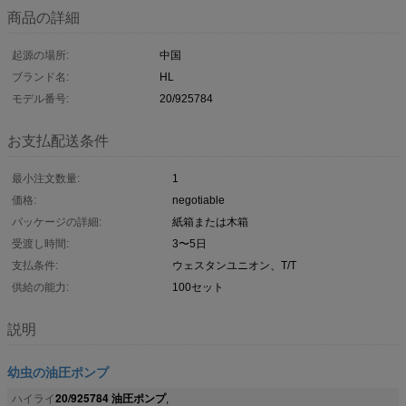
商品の詳細
起源の場所:
中国
ブランド名:
HL
モデル番号:
20/925784
お支払配送条件
最小注文数量:
1
価格:
negotiable
パッケージの詳細:
紙箱または木箱
受渡し時間:
3〜5日
支払条件:
ウェスタンユニオン、T/T
供給の能力:
100セット
説明
幼虫の油圧ポンプ
20/925784 油圧ポンプ
ハイライ
,