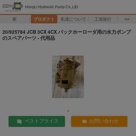
HongLi Hydraulic Pump Co.,LtD
家
プロダクト
私達について
工場旅行
>>
20/925784 JCB 3CX 4CX バックホーローダ用の水力ポンプ
のスペアパーツ - 代用品
ベストプライス
お問い合わせ