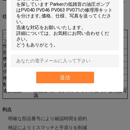
ーダーのメンテナンス、修理、予防交換、スペアストック。
仕様
パラメータ
値
ブランド互換
JCB
性
部品番号
20/925784
機械タイプ
バックホーローダー
適合モデル
3CX 4CX
供給タイプ
アフターマーケット交換品
送信
梱包
輸出梱包ラベリング可能
配送
数量と在庫状況により確認
適合確認
部品番号、モデル、シリアル番号、または写
真
利点
明確な部品番号により確認時間を節約
検証によりミスマッチと手戻りを削減