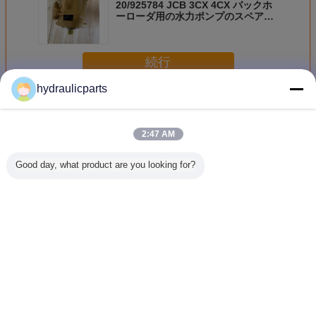
20/925784 JCB 3CX 4CX バックホ
ーローダ用の水力ポンプのスペアパ
ーツ - 代用品
続行
hydraulicparts
幼虫の油圧ポンプ
多く
2:47 AM
Good day, what product are you looking for?
169-4882 CCAT H
6E-1279 油圧ポン
155-5109 CCAT
167-115
シリーズモーター
プ スペアパーツ
バックホーローダ
966G 9
グレード 120H
CCAT 互換 モータ
ー用の水力ポンプ
972G 972
12H 135H 140H
ーグレーダー適合
スペアパーツ
ールロー
143H 160H 163H
12G 130G 140G
416C 426C 428C
圧ポンプ
のための水力ポン
160G
436C 代用品
ーツ アフ
言語を変えて下さい
プスペアパーツ
ケット
Japanese