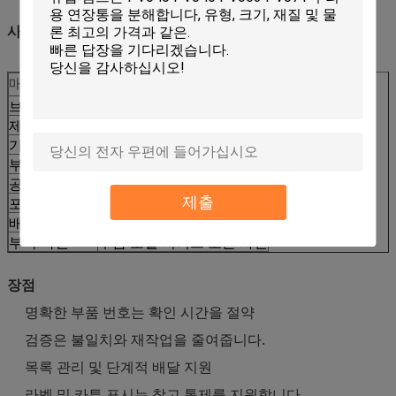
사양
매개 변수
가치
브랜드 호환성
JCB
제1부
20/925784
기계 종류
배크호 로더
부착 모델
3CX 4CX
공급의 종류
사후시장 교체
제출
포장
수출용 패키지 표지판
배달
양과 가용성으로 확인
부착 확인
부품 모델 시리즈 또는 사진
장점
명확한 부품 번호는 확인 시간을 절약
검증은 불일치와 재작업을 줄여줍니다.
목록 관리 및 단계적 배달 지원
라벨 및 카튼 표시는 창고 통제를 지원합니다.