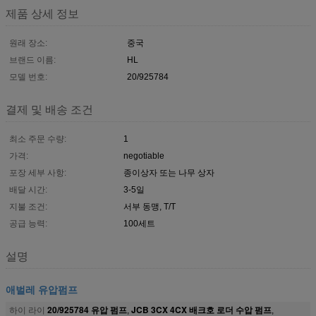
제품 상세 정보
원래 장소:
중국
브랜드 이름:
HL
모델 번호:
20/925784
결제 및 배송 조건
최소 주문 수량:
1
가격:
negotiable
포장 세부 사항:
종이상자 또는 나무 상자
배달 시간:
3-5일
지불 조건:
서부 동맹, T/T
공급 능력:
100세트
설명
애벌레 유압펌프
20/925784 유압 펌프
JCB 3CX 4CX 배크호 로더 수압 펌프
하이 라이
,
,