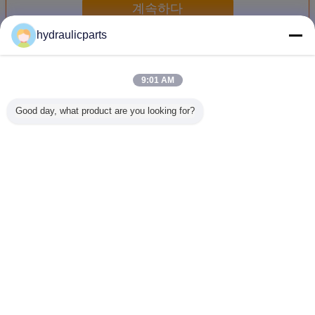
계속하다
hydraulicparts
애벌레 유압펌프
더 많은 것
9:01 AM
Good day, what product are you looking for?
169-4882 CCAT H
6E-1279 수압 펌
155-5109 CCAT
167-115
시리즈 모터 등급
프 예비 부품
배크호 로더용 수
966G 9
120H 12H 135H
CCAT 모터 등급
압 펌프 예비 부품
972G 972
140H 143H 160H
장착에 적합 12G
416C 426C 428C
더에 대한
163H에 대한 수압
130G 140G 160G
436C 후판 교체
프 예비 
펌프 예비 부품
교
언어를 바꾸십시오
Korean
홈
|
우리에 대하여
|
연락주세요
|
사이트맵
|
Privacy Policy
탁상용 전망
Copyright © 2018 - 2026 HongLi Hydraulic Pump Co.,LtD.