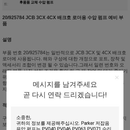
후품품 교체 수압 펌프
트:
20/925784 JCB 3CX 4CX 배크호 로더용 수압 펌프 예비 부
품
설명
부품 번호 20/925784는 일반적으로 JCB 3CX 및 4CX 배크호
로더에 사용됩니다. 해와 구성에 대한 개정으로 포트, 장착 및
액세서리 조합이 변경 될 수 있습니다.그래서 일련 번호와 오
래된 부품 사진 설치 조건을 확인 하 고 재 작업 및 대기 줄이기
위해 권장 됩니다워크샵 및 임대 함대는 부품 관리 효율성을
메시지를 남겨주세요
향상시키기 위해 라벨과 랩 기록과 함께 부품 번호 목록을 유
지할 수 있습니다.
곧 다시 연락 드리겠습니다!
적용
구립 공사, 건설 현장 및 임대 사업에서 벡호 로더에 대한 유지
보수, 수리, 예방 교체 및 예비 양말.