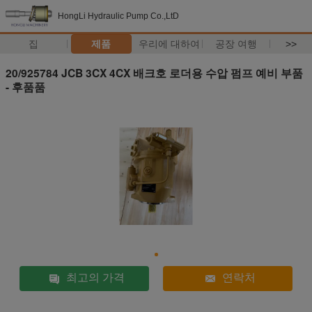
HongLi Hydraulic Pump Co.,LtD
집
제품
우리에 대하여
공장 여행
>>
20/925784 JCB 3CX 4CX 배크호 로더용 수압 펌프 예비 부품
- 후품품
최고의 가격
연락처