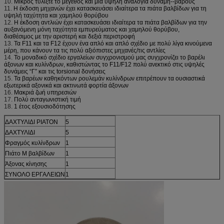
10.
Μικρός τυλίξτε το μέγεθος και μια υψηλή αναλογία δύναμη--βάρους
11.
Η έκδοση μηχανών έχει κατασκευάσει ιδιαίτερα τα πιάτα βαλβίδων για τη
υψηλή ταχύτητα και χαμηλού θορύβου
12.
Η έκδοση αντλιών έχει κατασκευάσει ιδιαίτερα τα πιάτα βαλβίδων για την
αυξανόμενη μόνη ταχύτητα εμπυρεύματος και χαμηλού θορύβου,
διαθέσιμος με την αριστερή και δεξιά περιστροφή
13.
Τα F11 και τα F12 έχουν ένα απλό και απλό σχέδιο με πολύ λίγα κινούμενα
μέρη, που κάνουν τα τις πολύ αξιόπιστες μηχανές/τις αντλίες
14.
Το μοναδικό σχέδιο εργαλείων συγχρονισμού μας συγχρονίζει το βαρέλι
άξονων και κυλίνδρων, καθιστώντας το F11/F12 πολύ ανεκτικό στις υψηλές
δυνάμεις “Γ” και τις torsional δονήσεις
15.
Τα βαρέων καθηκόντων ρουλεμάν κυλίνδρων επιτρέπουν τα ουσιαστικά
εξωτερικά αξονικά και ακτινωτά φορτία άξονων
16.
Μακριά ζωή υπηρεσιών
17.
Πολύ ανταγωνιστική τιμή
18.
1 έτος εξουσιοδότησης
ΔΑΧΤΥΛΙΔΙ PIATON
5
ΔΑΧΤΥΛΙΔΙ
5
Φραγμός κυλίνδρων
1
Πιάτο Μ βαλβίδων
1
Άξονας κίνησης
1
ΣΥΝΟΛΟ ΕΡΓΑΛΕΙΩΝ
1