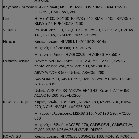
& SK430
Kayaba/Sumitomo
MSG-27P/44P, MSF-85, MAG-33VP, JMV-53/34, PSVD2-
21E/26E, PSV2-55T, 280
Linde
HPR75/100/130/160, B2PV35-140, BMF50-105, BPV35-70,
BMV75.27, BPR140/186/260
Vickers
PVB/MPVB5-110, PVQ10-32, MFB5-29, PVE19-21, PVH45-
141, PVD45, PVM028, PVXS130-250
Hitachi
Κύριες αντλίες: HPV091/102/116/125B/145
Μηχανές ταλάντευσης: EX120-2/5
Μηχανές ταξιδιού: HMGC32/35, HMGE36, EX550-3
Rexroth/Uchida
Rexroth A2FO/A2FM/A2FE10-250, A2F12-500, A2VK5-
55MA, A6V28-250, A7/8V28-500, A8V80-107
A6VM/A7VO28-500, Uchida A8VO55-200
A4VSO40-500, A4V40-250, A4VG28-250, A10VSO18-140,
A10VG28-63
Uchida AP2D12-38, A10V/VD/E40-43, Rexroth A11VG50,
A11VO40-260, A20VLO260
Kawasaki/Teijin
Κύριες αντλίες: K3SP36C, K3V63-280, K5V80-200, NV64-
270, NX15, NVK45, KVC925-932
Μηχανές ταλάντευσης: M2X63-210, M5X130-180, MX150-
500
Μηχανές ταξιδιού: MAG150-170, GM05/06VL, GM05/07VA,
GM08-23/30H/35VA/35VL/38VB, DNB08
KOMATSU
Κύριες αντλίες: HPV35/55/90/95/132/160, PC40-8, PC60-7,