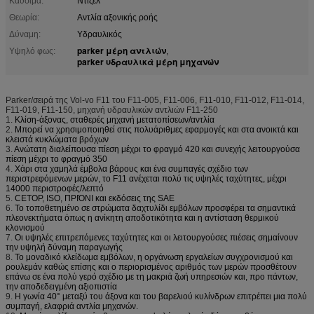
Καύσιμα:
Ντίζελ
Θεωρία:
Αντλία αξονικής ροής
Δύναμη:
Υδραυλικός
parker μέρη αντλιών
Υψηλό φως:
,
parker υδραυλικά μέρη μηχανών
Parker/σειρά της Vol-vo F11 του F11-005, F11-006, F11-010, F11-012, F11-014,
F11-019, F11-150, μηχανή υδραυλικών αντλιών F11-250
1.
Κλίση-άξονας, σταθερές μηχανή μετατοπίσεων/αντλία
2.
Μπορεί να χρησιμοποιηθεί στις πολυάριθμες εφαρμογές και στα ανοικτά και
κλειστά κυκλώματα βρόχων
3.
Ανώτατη διαλείπουσα πίεση μέχρι το φραγμό 420 και συνεχής λειτουργούσα
πίεση μέχρι το φραγμό 350
4.
Χάρι στα χαμηλά έμβολα βάρους και ένα συμπαγές σχέδιο των
περιστρεφόμενων μερών, το F11 ανέχεται πολύ τις υψηλές ταχύτητες, μέχρι
14000 περιστροφές/λεπτό
5.
CETOP, ISO, ΠΡΙΌΝΙ και εκδόσεις της SAE
6.
Το τοποθετημένο σε στρώματα δαχτυλίδι εμβόλων προσφέρει τα σημαντικά
πλεονεκτήματα όπως η ανίκητη αποδοτικότητα και η αντίσταση θερμικού
κλονισμού
7.
Οι υψηλές επιτρεπόμενες ταχύτητες και οι λειτουργούσες πιέσεις σημαίνουν
την υψηλή δύναμη παραγωγής
8.
Το μοναδικό κλείδωμα εμβόλων, η οργάνωση εργαλείων συγχρονισμού και
ρουλεμάν καθώς επίσης και ο περιορισμένος αριθμός των μερών προσθέτουν
επάνω σε ένα πολύ γερό σχέδιο με τη μακριά ζωή υπηρεσιών και, προ πάντων,
την αποδεδειγμένη αξιοπιστία
9.
Η γωνία 40° μεταξύ του άξονα και του βαρελιού κυλίνδρων επιτρέπει μια πολύ
συμπαγή, ελαφριά αντλία μηχανών.