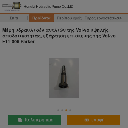
HongLi Hydraulic Pump Co.,LtD
Σπίτι
Προϊόντα
Περίπου εμείς
Γύρος εργοστασίων
>>
Μέρη υδραυλικών αντλιών της Vol-vo υψηλής
αποδοτικότητας, εξάρτηση επισκευής της Vol-vo
F11-005 Parker
Καλύτερη τιμή
επαφή