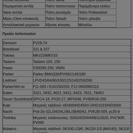
Πειραματική αντλία
Πιάτο παπουτσιών
Παρέμβυσμα ελαίου
Vane αντλία
Πιάτο ρουλεμάν
Πιάτο Fridieselion
Μέρη cOem επισκευής
Πιάτο Swash
Πιάτο χάλυβα
Ανταλλακτικά μηχανών
Άξονας κίνησης
Μέταλλο
Προϊόν Imformation
Denison
PV29-74
Bobdiesel
331 & 337
Tokiwa
MKV23/MKV33
Tadano
Tadano 100, 150
Hawe
V30D95-250, V60N
Parker
Parker BMHQ30/PV092/140/180
Liebherr
LPVD45/64/90/100/125/140/250/260
Parker/Vol-vo
F11-005 / 010/150/250, F12-060/080/110
Eaton
3321, 3932, 4621, 5421, 6423, 7621, 78462
Sauer Sundstrand
SPV14-18, PV20-27, MPV046, PV90R30-250
Kato
Μηχανές ταξιδιού: HD400/HD450V-2/HD1023/HD3000
Nachi
Pvd-2b-32L/34/34L/36L/38/40/42, PVK2B-505, yc35-6
Toshiba
Μηχανές ταλάντευσης: SG02/025/04/08/12/020, PVC90R,
PV090
Kobelco
Μηχανές ταξιδιού: SK200-1/3/6, SK220-2/3 (MA340), SK320