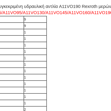
συγκεκριμένη υδραυλική αντλία A11VO190 Rexroth μερώ
75/A11VO95/A11VO130/A11VO145/A11VO160/A11VO190
9
9
1
1
1
1
1
1
1
1
1
1
1
1
2