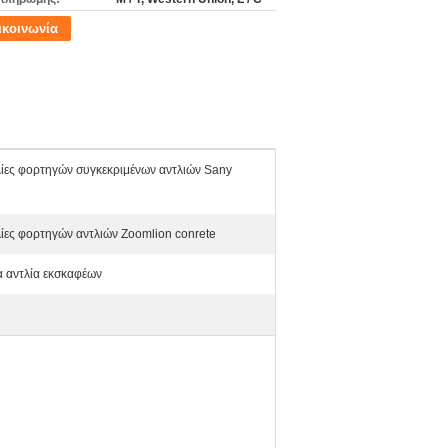
ικοινωνία
λίες φορτηγών συγκεκριμένων αντλιών Sany
ίες φορτηγών αντλιών Zoomlion conrete
α αντλία εκσκαφέων