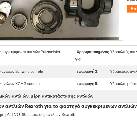
Επ
 συγκεκριμένων αντλιών Putzmeister
Χρησιμοποιημένος
Υδραυλικές αντ
για:
 αντλιών Schwing conrete
εφαρμογή 3:
Υδραυλικές αντλ
ν αντλιών XCMG conrete
εφαρμογή 5:
Υδραυλική κύρι
λικών αντλιών
μέρη αντικατάστασης αντλιών
,
 αντλιών Rexroth για το φορτηγό συγκεκριμένων αντλιών
τηση A11VO190 επισκευής αντλιών Rexroth