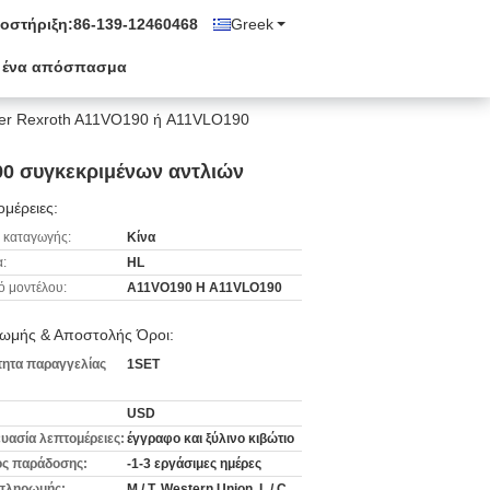
οστήριξη:
86-139-12460468
Greek
 ένα απόσπασμα
ster Rexroth A11VO190 ή A11VLO190
90 συγκεκριμένων αντλιών
μέρειες:
 καταγωγής:
Κίνα
:
HL
ό μοντέλου:
A11VO190 Η A11VLO190
ωμής & Αποστολής Όροι:
ητα παραγγελίας
1SET
USD
υασία λεπτομέρειες:
έγγραφο και ξύλινο κιβώτιο
ς παράδοσης:
-1-3 εργάσιμες ημέρες
πληρωμής:
Μ / Τ, Western Union, L / C