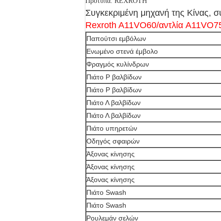
Πρότυπα: REXROTH
Συγκεκριμένη μηχανή της Κίνας, 
Rexroth A11VO60/αντλία A11VO
Παπούτσι εμβόλων
Ενωμένο στενά έμβολο
Φραγμός κυλίνδρων
Πιάτο Ρ βαλβίδων
Πιάτο Ρ βαλβίδων
Πιάτο Λ βαλβίδων
Πιάτο Λ βαλβίδων
Πιάτο υπηρετών
Οδηγός σφαιρών
Άξονας κίνησης
Άξονας κίνησης
Άξονας κίνησης
Πιάτο Swash
Πιάτο Swash
Ρουλεμάν σελών