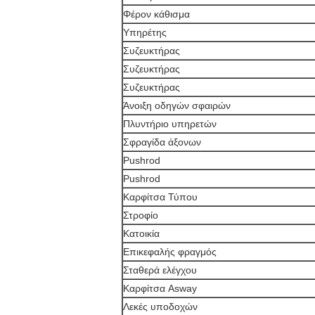
Φέρον κάθισμα
Υπηρέτης
Συζευκτήρας
Συζευκτήρας
Συζευκτήρας
Άνοιξη οδηγών σφαιρών
Πλυντήριο υπηρετών
Σφραγίδα άξονων
Pushrod
Pushrod
Καρφίτσα Τύπου
Στροφίο
Κατοικία
Επικεφαλής φραγμός
Σταθερά ελέγχου
Καρφίτσα Asway
Λεκές υποδοχών