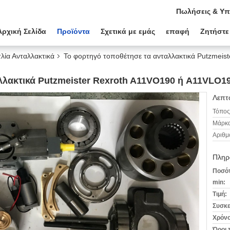
Πωλήσεις & Υπ
Αρχική Σελίδα
Προϊόντα
Σχετικά με εμάς
επαφή
Ζητήστε
λία Ανταλλακτικά
Το φορτηγό τοποθέτησε τα ανταλλακτικά Putzmei
λλακτικά Putzmeister Rexroth A11VO190 ή A11VLO1
Λεπτο
Τόπος
Μάρκα
Αριθμ
Πληρ
Ποσότ
min:
Τιμή:
Συσκε
Χρόνο
Όροι 