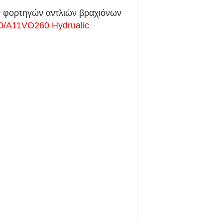
ν φορτηγών αντλιών βραχιόνων
/A11VO260 Hydrualic