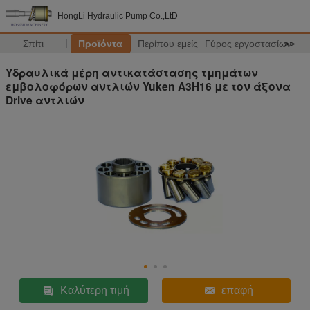
HongLi Hydraulic Pump Co.,LtD
Σπίτι
Προϊόντα
Περίπου εμείς
Γύρος εργοστασίων
>>
Υδραυλικά μέρη αντικατάστασης τμημάτων
εμβολοφόρων αντλιών Yuken A3H16 με τον άξονα
Drive αντλιών
Καλύτερη τιμή
επαφή