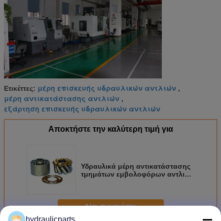
μέρη επισκευής υδραυλικών αντλιών
Ετικέττες:
,
μέρη αντικατάστασης αντλιών
,
εξάρτηση επισκευής υδραυλικών αντλιών
Αποκτήστε την καλύτερη τιμή για
Υδραυλικά μέρη αντικατάστασης
τμημάτων εμβολοφόρων αντλιών
Yuken A3H16 με τον άξονα Drive
αντλιών
Να συνεχίσει
hydraulicparts