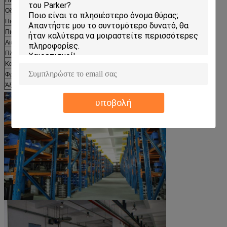
Οδηγός σφαιρών
1
Πιάτο Ρ βαλβίδων
1
Πιάτο Λ βαλβίδων
2
Αιφνιδιαστικό δαχτυλίδι
1
Πλήκτρο διαστήματος
2
Καρφίτσα Τύπου
3
Φραγμός κυλίνδρων (βαρέλι)
1
Άξονας κίνησης
1
υποβολή