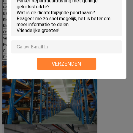
Cilinderblok (Vat)
1
Palplaat
1
Balgids
1
Klepplaat R
1
Klepplaat L
2
Onverwachte Ring
1
Verbindingsstuk
2
Persspeld
3
Cilinderblok (Vat)
1
Drijfas
1
VERZENDEN