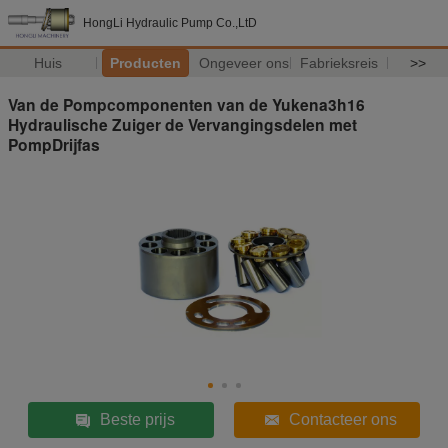
HongLi Hydraulic Pump Co.,LtD
Huis
Producten
Ongeveer ons
Fabrieksreis
>>
Van de Pompcomponenten van de Yukena3h16
Hydraulische Zuiger de Vervangingsdelen met
PompDrijfas
Beste prijs
Contacteer ons