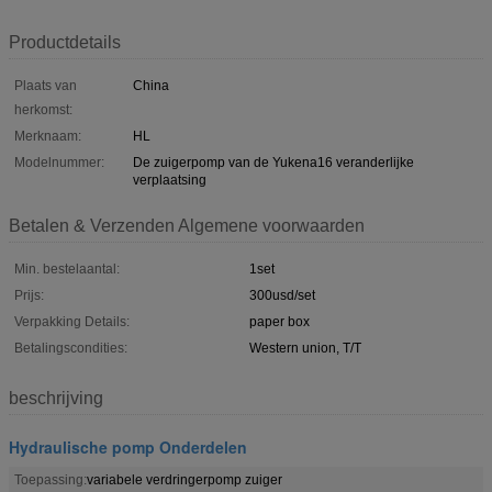
Productdetails
Plaats van
China
herkomst:
Merknaam:
HL
Modelnummer:
De zuigerpomp van de Yukena16 veranderlijke
verplaatsing
Betalen & Verzenden Algemene voorwaarden
Min. bestelaantal:
1set
Prijs:
300usd/set
Verpakking Details:
paper box
Betalingscondities:
Western union, T/T
beschrijving
Hydraulische pomp Onderdelen
Toepassing:
variabele verdringerpomp zuiger