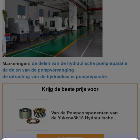
de delen van de hydraulische pompreparatie
Markeringen:
,
de delen van de pompvervanging
,
de uitrusting van de hydraulische pompreparatie
Krijg de beste prijs voor
Van de Pompcomponenten van
de Yukena3h16 Hydraulische
Zuiger de Vervangingsdelen met
PompDrijfas
Doorgaan