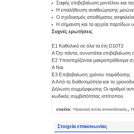
Σαφής επιβεβαίωση μοντέλου και τα
Η επαλήθευση αναθεώρησης μειώνει
Ο σχεδιασμός αποθέματος ασφαλείας
Η σήμανση και τα αρχεία παρτίδων υ
Συχνές ερωτήσεις
Ε1 Καθολικό σε όλα τα έτη D10T2
Α Όχι πάντα, συνιστάται επιβεβαίωση 
Ε2 Υποστηρίζονται μακροπρόθεσμα σχ
Α Ναι
Ε3 Επιβεβαίωση χρόνου παράδοσης
Α Από τη διαθεσιμότητα και το χρονοδ
Δήλωση συμμόρφωσης Οι αριθμοί ανταλλ
κωδικός συμβατότητας ιστότοπου
,
ετικέτα:
Υδραυλική αντλία αντικατάστασης
Υ
Στοιχεία επικοινωνίας