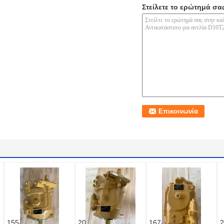
Στείλετε το ερώτημά σα
155-5109
20/925784
167-1153
2