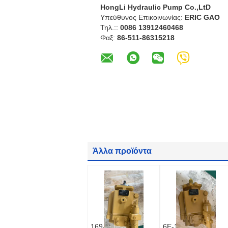
HongLi Hydraulic Pump Co.,LtD
Υπεύθυνος Επικοινωνίας:
ERIC GAO
Τηλ.::
0086 13912460468
Φαξ:
86-511-86315218
Άλλα προϊόντα
169-4882
6E-1279