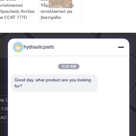
νταλλακτικό
Υδραυλική αντλία
δραυλικής Αντλίας
ανταλλακτικό για
ια CCAT 777D
βακτηρίδιο
76D 777E Off
βακτηρίδας CCAT
ighway Truck
416D 424D -
πείγουσα
Αντικατάσταση στην
ντικατάσταση
αγορά
hydraulicparts
3:10 AM
Good day, what product are you looking 
for?
vip.163.com
17:00
GAO