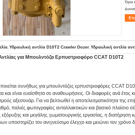
Όροι 
Δυνατ
Επ
τλία
Υδραυλική αντλία D10T2 Crawler Dozer
Υδραυλική αντλία αν
,
,
 Αντλίας για Μπουλντόζα Ερπυστριοφόρο CCAT D10T2
μοποιείται συνήθως για μπουλντόζες ερπυστριοφόρες CCAT D1
α και είναι ευαίσθητα σε αναθεωρήσεις. Οι διαφορές ανά έτος
μούς αξεσουάρ. Για να βελτιωθεί η αποτελεσματικότητα της επι
ιθμό, παλιές φωτογραφίες ανταλλακτικών και βασικό πλαίσιο σ
 εξόρυξης και μεγάλης χωματουργικής εργασίας, η διατήρηση 
ίδων υποστηρίζει τον ανιχνεύσιμο έλεγχο και μειώνει τον χρόνο 