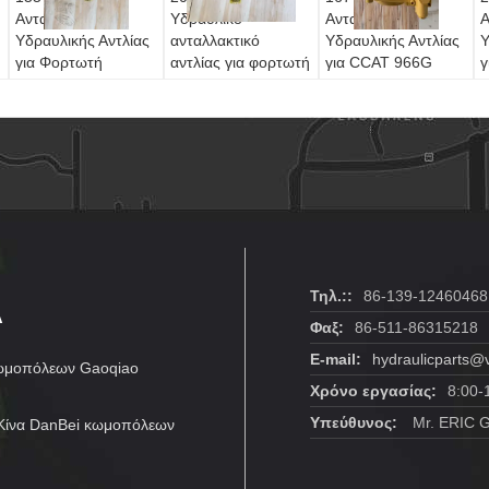
Ανταλλακτικό
Υδραυλικό
Ανταλλακτικό
Α
Υδραυλικής Αντλίας
ανταλλακτικό
Υδραυλικής Αντλίας
Υ
για Φορτωτή
αντλίας για φορτωτή
για CCAT 966G
γ
Εκσκαφέα CCAT
βαμβάκι JCB 3CX
966GII 972G 972GII
7
416C 426C 428C
4CX -
Wheel Loader
H
436C Ανταλλακτικό
Αντικατάσταση στην
Aftermarket
Ε
αγορά
Replacement
Α
Α
Τηλ.::
86-139-12460468
Φαξ:
86-511-86315218
E-mail:
hydraulicparts@
κωμοπόλεων Gaoqiao
Χρόνο εργασίας:
8:00-
Υπεύθυνος:
Mr. ERIC 
 Κίνα DanBei κωμοπόλεων