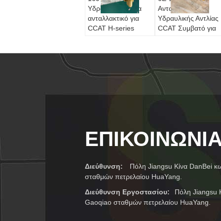
Υδραυλική αντλία
Ανταλλακτικό
ανταλλακτικό για
Υδραυλικής Αντλίας
CCAT H-series
CCAT Συμβατό για
Motor Grader 120H
Μηχανή Γραφής
12H 135H 140H
(Motor Grader)
143H 160H 163H
Εφαρμογή 12G
130G 140G 160G
ΕΠΙΚΟΙΝΩΝΊ
Διεύθυνση:
Πόλη Jiangsu Κίνα DanBei 
σταθμών πετρελαίου HuaYang.
Διεύθυνση Εργοστασίου:
Πόλη Jiangsu
Gaoqiao σταθμών πετρελαίου HuaYang.