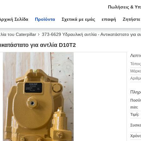
Πωλήσεις & Υπ
Αρχική Σελίδα
Προϊόντα
Σχετικά με εμάς
επαφή
Ζητήστε
λία του Caterpillar
373-6629 Υδραυλική αντλία - Αντικατάστατο για 
τικατάστατο για αντλία D10T2
Λεπτο
Τόπος
Μάρκα
Αριθμ
Πληρ
Ποσότ
min:
Τιμή:
Συσκε
Χρόνο