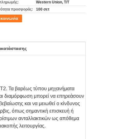
πληρωμής:
Western Union, T/T
ότητα προσφοράς:
100 σετ
ικοινωνία
τικατάστασης
0T2. Τα βαρέως τύπου μηχανήματα
 και διαμόρφωση μπορεί να επηρεάσουν
βεβαίωσης και να μειωθεί ο κίνδυνος
έρβις, όπως σημαντική επισκευή ή
κρίσιμων ανταλλακτικών ως απόθεμα
διακοπής λειτουργίας.