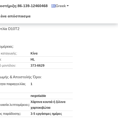
οστήριξη:
86-139-12460468
Greek
 ένα απόσπασμα
αντλία D10T2
μέρειες:
 καταγωγής:
Κίνα
:
HL
ό μοντέλου:
373-6629
ωμής & Αποστολής Όροι:
ητα παραγγελίας
1
negotiable
Χάρτινα κουτιά ή ξύλινα
υασία λεπτομέρειες:
χαρτοκιβώτια
ς παράδοσης:
3-5 εργάσιμες ημέρες