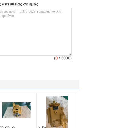
ς απευθείας σε εμάς
(
0
/ 3000)
19-1965
235-4108