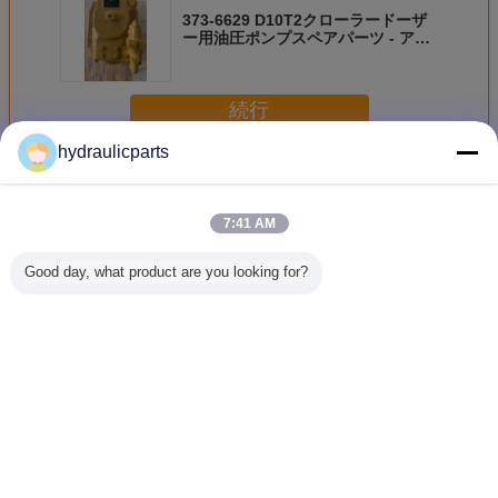
373-6629 D10T2クローラードーザ
ー用油圧ポンプスペアパーツ - アフ
ターマーケット交換品
続行
hydraulicparts
幼虫の油圧ポンプ
多く
7:41 AM
Good day, what product are you looking for?
169-4882 CCAT H
6E-1279 油圧ポン
155-5109 CCAT
20/9257
シリーズモーター
プ スペアパーツ
バックホーローダ
3CX 4C
グレード 120H
CCAT 互換 モータ
ー用の水力ポンプ
ホーロー
12H 135H 140H
ーグレーダー適合
スペアパーツ
力ポンプ
143H 160H 163H
12G 130G 140G
416C 426C 428C
パーツ -
のための水力ポン
160G
436C 代用品
言語を変えて下さい
プスペアパーツ
Japanese