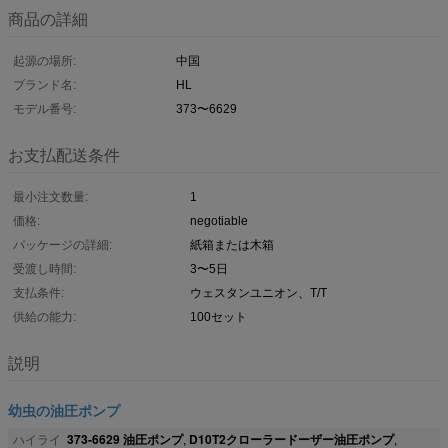
商品の詳細
起源の場所:
中国
ブランド名:
HL
モデル番号:
373〜6629
お支払配送条件
最小注文数量:
1
価格:
negotiable
パッケージの詳細:
紙箱または木箱
受渡し時間:
3〜5日
支払条件:
ウェスタンユニオン、T/T
供給の能力:
100セット
説明
幼虫の油圧ポンプ
373-6629 油圧ポンプ
D10T2クローラードーザー油圧ポンプ
ハイライ
,
,