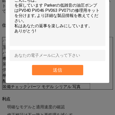
鉱山の休眠,剥離,重量分類作業のための代替および予防用ス
トッキング,艦隊の維持およびワークショップの在庫に適し
ています.
仕様
パラメータ
価値
互換性コード
CCAT
パーツNo
373〜6629
機械の種類
クローラードーザー
装着モデル
D10T2
送信
供給の種類
代替品
梱包
強化された輸出パッケージラベル
配達
量と利用可能性によって確認
装備チェック
パーツ モデル シリアル 写真
利点
明確なモデルと適用速度の確認
修正検証は不一致と再処理を減らす