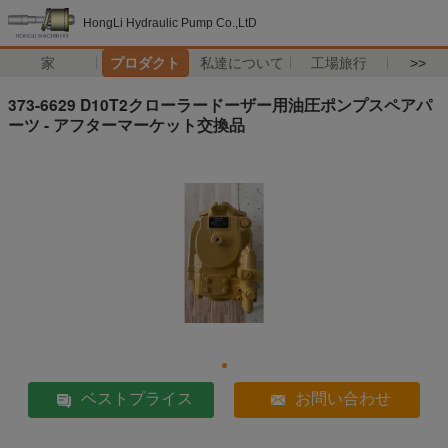
HongLi Hydraulic Pump Co.,LtD
家
プロダクト
私達について
工場旅行
>>
373-6629 D10T2クローラードーザー用油圧ポンプスペアパ
ーツ - アフターマーケット交換品
ベストプライス
お問い合わせ