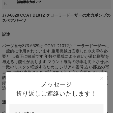
補給用水力ポンプ
ト:
373-6629 CCAT D10T2 クローラードーザーの水力ポンプの
スペアパーツ
記述
パーツ番号373-6629は,CCAT D10T2クローラードーザーに
一般的に使用されています.重用機械は安定した水力学を必
要とし,修正に敏感です.年数や構成による違いが港に影響を
与える可能性があります.マウント確認の効率を向上させ,不
一致のリスクを軽減するために,シリアル番号,古い部品の写
真,大規模な改修やそれに関連する組み立て変更などの基本
的なサービス状況鉱山や大型土搬船では,ラベルとバッチ記
録を備えた安全備品として重要なスペアを保管することで,
メッセージ
追跡可能な制御がサポートされ,待機時間が短縮されます.
折り返しご連絡いたします！
適用する