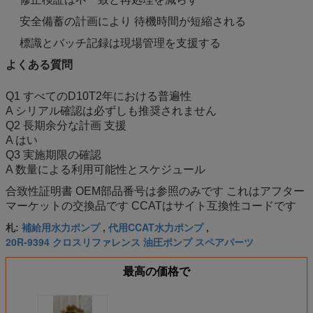
安全備蓄の計画により 待機時間が短縮される
標識とバッチ記録は現場管理を支援する
よくある質問
Q1 すべてのD10T2年における普遍性
A シリアル確認は必ずしも推奨されません
Q2 長期余分な計画 支援
A はい
Q3 実施期限の確認
A 数量による利用可能性とスケジュール
合致性証明書 OEM部品番号は参照のみです これはアフター
マーケットの交換品です CCATはサイト互換性コードです
補給用水力ポンプ
代用CCAT水力ポンプ
札:
,
,
20R-9394 クロスリファレンス 油圧ポンプ スペアパーツ
最高の価格で