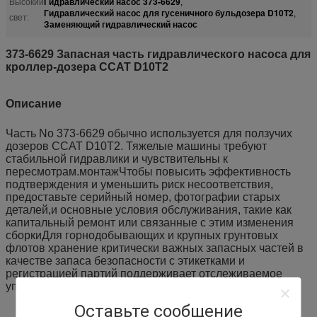
Гидравлический насос 373-6629
Высокий
,
Гидравлический насос для гусеничного бульдозера D10T2
,
свет:
Заменяющий гидравлический насос
373-6629 Запасная часть гидравлического насоса для
кроллер-дозера CCAT D10T2
Описание
Часть No 373-6629 обычно используется для ползучих
дозеров CCAT D10T2. Тяжелые машины требуют
стабильной гидравлики и чувствительны к
пересмотрам.монтажЧтобы повысить эффективность
подтверждения и уменьшить риск несоответствия,
предоставьте серийный номер, фотографии старых
деталей,и основные условия обслуживания, такие как
капитальный ремонт или связанные с этим изменения
сборкиДля горнодобывающих и крупных грунтовых
флотов хранение критически важных запасных частей в
качестве запаса безопасности с этикетками и
регистрацией партий поддерживает отслеживаемое
управление и сокращает время простоя.
Оставьте сообщение