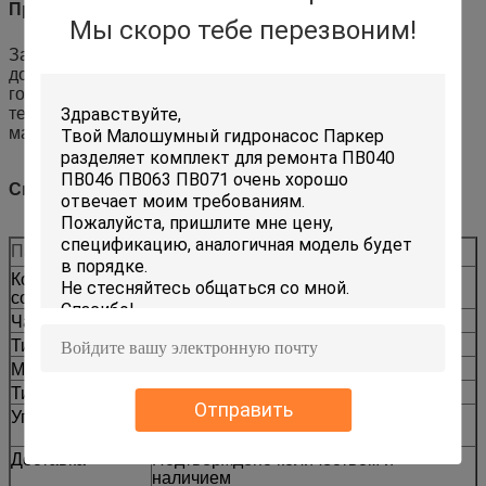
Применение
Мы скоро тебе перезвоним!
Замещение и профилактическое оборудование для
дозирования, очистки и тяжелого сортирования в
горнодобывающей промышленности, подходящее для
технического обслуживания парка и инвентаризации
мастерской.
Спецификации
Параметр
Стоимость
Код
CCAT
совместимости
Часть No.
373-6629
Тип машины
Дозер для полёта
Модели монтажа
D10T2
Тип поставки
Замена на послепродажном рынке
Отправить
Упаковка
Доступна усиленная маркировка
экспортной упаковки
Доставка
Подтверждено количеством и
наличием