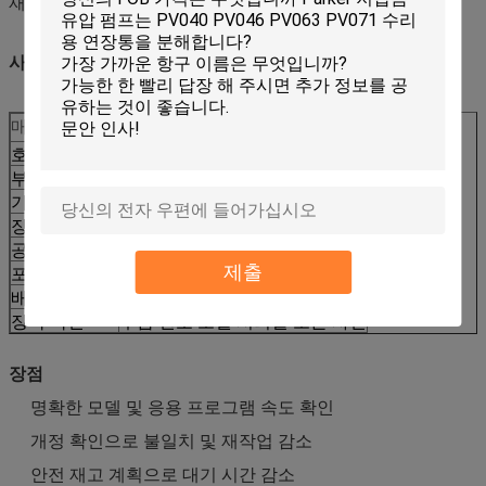
재고 비축, 차량 유지 보수 및 작업장 재고에 적합합니다.
사양
매개변수
값
호환성 코드
CCAT
부품 번호
373-6629
기계 유형
크롤러 도저
장착 모델
D10T2
공급 유형
애프터마켓 교체
제출
포장
강화된 수출 포장 라벨링 가능
배송
수량 및 가용성에 따라 확인
장착 확인
부품 번호 모델 시리얼 또는 사진
장점
명확한 모델 및 응용 프로그램 속도 확인
개정 확인으로 불일치 및 재작업 감소
안전 재고 계획으로 대기 시간 감소