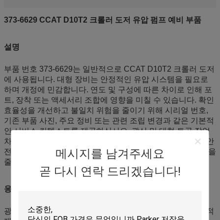
373-6629 CCAT D10T2 크롤러 도저 유압 펌프 예비 부품
설명
부품 번호 373-6629는 일반적으로 CCAT D10T2 크롤러 도저
에 사용됩니다. 대형 장비는 안정적인 유압 시스템을 필요로
하며 개정에 민감합니다. 연도 및 구성에 따른 차이로 인해 포
트, 장착 또는 액세서리 조합에 영향을 미칠 수 있습니다. 확인
효율성을 개선하고 불일치 위험을 줄이기 위해 시리얼 번호,
기존 부품 사진, 주요 정비 또는 관련 조립 변경과 같은 기본적
인 서비스 컨텍스트를 제공하십시오. 광산 및 대형 토공 작업
차량의 경우, 라벨 및 배치 기록과 함께 중요한 예비 부품을 안
메시지를 남겨주세요
전 재고로 유지하면 추적 가능한 관리를 지원하고 대기 시간을
줄일 수 있습니다.
곧 다시 연락 드리겠습니다!
응용 분야
광산 도징, 스트리핑 및 대형 정지 작업에 대한 교체 및 예방적