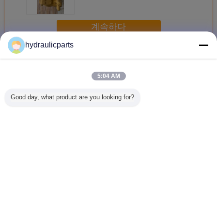
계속하다
hydraulicparts
애벌레 유압펌프
더 많은 것
5:04 AM
Good day, what product are you looking for?
169-4882 CCAT H
6E-1279 수압 펌
155-5109 CCAT
20/9257
시리즈 모터 등급
프 예비 부품
배크호 로더용 수
3CX 4C
120H 12H 135H
CCAT 모터 등급
압 펌프 예비 부품
로더용 수
140H 143H 160H
장착에 적합 12G
416C 426C 428C
예비 부품 
163H에 대한 수압
130G 140G 160G
436C 후판 교체
펌프 예비 부품
언어를 바꾸십시오
Korean
홈
|
우리에 대하여
|
연락주세요
|
사이트맵
|
Privacy Policy