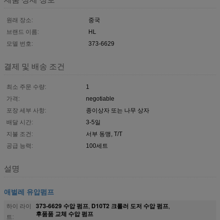
원래 장소:
중국
브랜드 이름:
HL
모델 번호:
373-6629
결제 및 배송 조건
최소 주문 수량:
1
가격:
negotiable
포장 세부 사항:
종이상자 또는 나무 상자
배달 시간:
3-5일
지불 조건:
서부 동맹, T/T
공급 능력:
100세트
설명
애벌레 유압펌프
373-6629 수압 펌프
D10T2 크롤러 도저 수압 펌프
하이 라이
,
,
후품품 교체 수압 펌프
트: