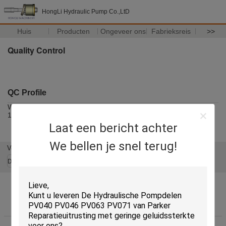
HongLi Hydraulic Pump Co.,LtD
Huis
Producten
Ongeveer ons
Fabrieksreis
>>
Quality Control
QC Profile
Wij hebben een reekstechnologie en een eminent beheersteam
100% volgens ISO-norm,
Laat een bericht achter
We bellen je snel terug!
Veranderingstaal
Dutch
Thuis
|
Ongeveer ons
|
Contacteer ons
|
Sitemap
|
Privacy Policy
Desktopmening