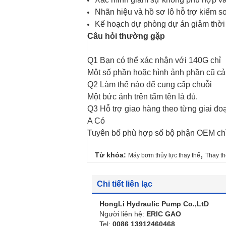
Nhãn hiệu và hồ sơ lô hỗ trợ kiểm s
Kế hoạch dự phòng dự án giảm thời
Câu hỏi thường gặp
Q1 Bạn có thể xác nhận với 140G chỉ
Một số phần hoặc hình ảnh phần cũ cải
Q2 Làm thế nào để cung cấp chuỗi
Một bức ảnh trên tấm tên là đủ.
Q3 Hỗ trợ giao hàng theo từng giai đo
A Có
Tuyên bố phù hợp số bộ phận OEM chỉ
,
Từ khóa:
Máy bơm thủy lực thay thế
Thay t
Chi tiết liên lạc
HongLi Hydraulic Pump Co.,LtD
Người liên hệ:
ERIC GAO
Tel:
0086 13912460468