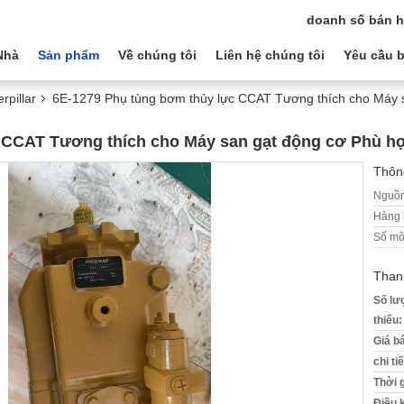
doanh số bán 
Nhà
Sản phẩm
Về chúng tôi
Liên hệ chúng tôi
Yêu cầu b
rpillar
6E-1279 Phụ tùng bơm thủy lực CCAT Tương thích cho Máy
c CCAT Tương thích cho Máy san gạt động cơ Phù 
Thông
Nguồn
Hàng 
Số mô
Than
Số lư
thiểu:
Giá b
chi ti
Thời 
Điều 