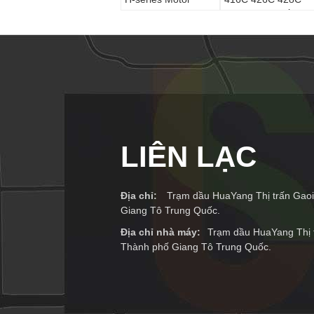
Grader 120H 12H
436C Thay thế Hậu
135H 140H 143H
mãi
160H 163H
LIÊN LẠC
Địa chỉ:
Trạm dầu HuaYang Thị trấn Gao
Giang Tô Trung Quốc.
Địa chỉ nhà máy:
Trạm dầu HuaYang Thị 
Thành phố Giang Tô Trung Quốc.