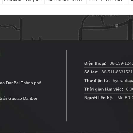
Hậu mãi
972GII Máy tải bánh
777E Thay thế khẩn
t
xe
cấp
Điện thoại:
86-139-124
Số fax:
86-511-8631521
Thư điện tử:
hydraulic
iao DanBei Thành phố
Thời gian làm việc:
8:0
Người liên hệ:
Mr. ERI
trấn Gaoiao DanBei