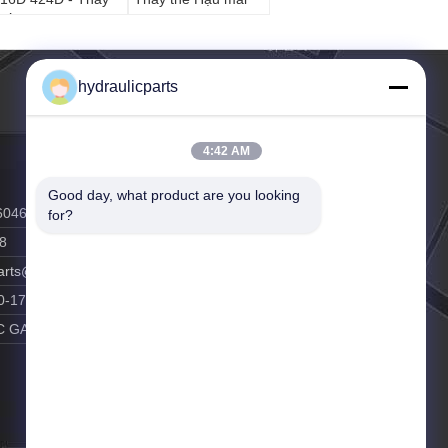
hế Hậu mãi
hydraulicparts
4:42 AM
Good day, what product are you looking 
60468
for?
8
parts@vip.163.com
0-17:00
C GAO