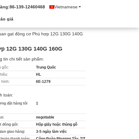
hàng:
86-139-12460468
Vietnamese
áo giá
 san gạt động cơ Phù hợp 12G 130G 140G
hợp 12G 130G 140G 160G
 tin chi tiết sản phẩm:
 gốc:
Trung Quốc
hiệu:
HL
 hình:
6E-1279
h toán:
ợng đặt hàng tối
1
án:
negotiable
ết đóng gói:
Hộp giấy hoặc thùng gỗ
gian giao hàng:
3-5 ngày làm việc
khoản thanh toán:
Công Đoàn Phương Tây, T/T