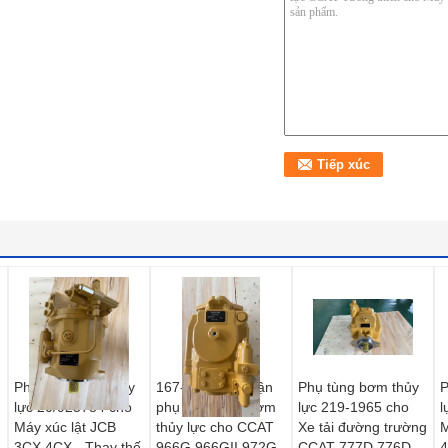
Phụ tùng bơm thủy
167-1153 Bộ phận
Phụ tùng bơm thủy
P
lực 20/925784 cho
phụ tùng máy bơm
lực 219-1965 cho
l
Máy xúc lật JCB
thủy lực cho CCAT
Xe tải đường trường
M
3CX 4CX - Thay thế
966G 966GII 972G
CCAT 777D 776D
4