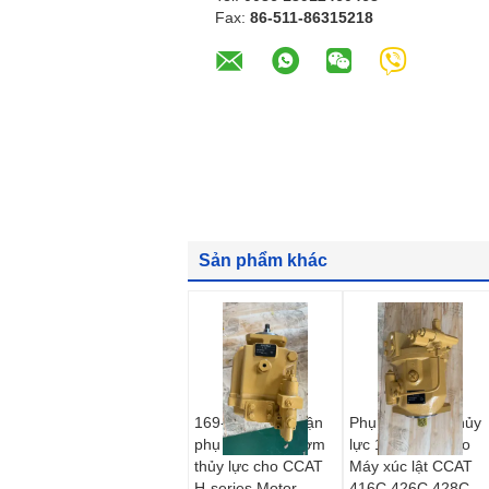
Fax:
86-511-86315218
Sản phẩm khác
169-4882 Bộ phận
Phụ tùng bơm thủy
phụ tùng máy bơm
lực 155-5109 cho
thủy lực cho CCAT
Máy xúc lật CCAT
H-series Motor
416C 426C 428C