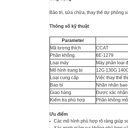
Bảo trì, sửa chữa, thay thế dự phòng
Thông số kỹ thuật
Parameter
Mã tương thích
CCAT
Phần không.
6E-1279
Loại máy
Máy phân loại 
Mô hình trang bị
12G 130G 140
Loại cung cấp
Việc thay thế t
Bao bì
Nhãn nhãn bao b
Giao hàng
Được xác nhận 
Kiểm tra phù hợp
Phần không mô 
Ưu điểm
Các mô hình phù hợp rõ ràng giúp 
Xác minh giảm sự không phù hợp và 