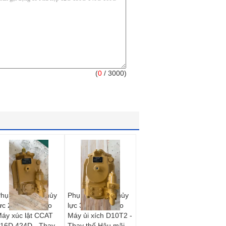
(
0
/ 3000)
hụ tùng bơm thủy
Phụ tùng bơm thủy
ực 235-4108 cho
lực 373-6629 cho
áy xúc lật CCAT
Máy ủi xích D10T2 -
16D 424D - Thay
Thay thế Hậu mãi