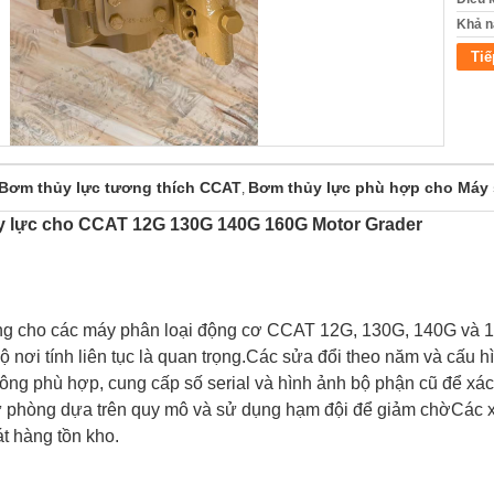
Khả n
Tiế
Bơm thủy lực tương thích CCAT
Bơm thủy lực phù hợp cho Máy 
,
y lực cho CCAT 12G 130G 140G 160G Motor Grader
g cho các máy phân loại động cơ CCAT 12G, 130G, 140G và 1
ộ nơi tính liên tục là quan trọng.Các sửa đổi theo năm và cấu h
ông phù hợp, cung cấp số serial và hình ảnh bộ phận cũ để xác
ự phòng dựa trên quy mô và sử dụng hạm đội để giảm chờCác x
át hàng tồn kho.