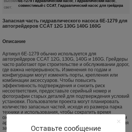
6E-1279 Гидравлический насос
Гидравлический насос
Высокий
,
,
совместимый с CCAT
Гидравлический насос для грейдера
,
свет:
Запасная часть гидравлического насоса 6E-1279 для
автогрейдеров CCAT 12G 130G 140G 160G
Описание
Артикул 6E-1279 обычно используется для
автогрейдеров CCAT 12G, 130G, 140G и 160G. Грейдеры
часто работают при строительстве и обслуживании дорог,
где важна непрерывность. Изменения по годам и
конфигурации могут изменять порты, крепления или
комбинации аксессуаров. Чтобы повысить
эффективность подтверждения и снизить риск
несоответствия, предоставьте серийный номер и
фотографии старых деталей для подтверждения условий
установки. Пользователи проекта могут планировать
количество запасных частей, исходя из размера парка
техники и использования, чтобы сократить время
ожидания. Мастерские могут хранить запасы по спискам
артикулов с записями о партиях для улучшения контроля
Оставьте сообщение
запасов.