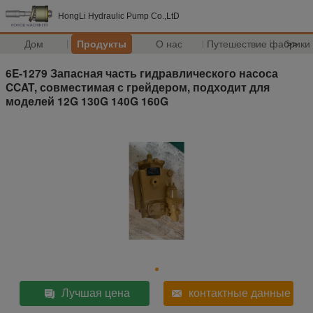
HongLi Hydraulic Pump Co.,LtD
Дом
Продукты
О нас
Путешествие фабрики
>>
6E-1279 Запасная часть гидравлического насоса
CCAT, совместимая с грейдером, подходит для
моделей 12G 130G 140G 160G
Лучшая цена
контактные данные