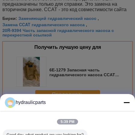
предназначены только для справки. Это замена на
вторичном рынке. CCAT - это код совместимости сайта
Заменяющий гидравлический насос
Бирки:
,
Замена CCAT гидравлического насоса
,
20R-9394 Часть запасной гидравлического насоса с
перекрестной ссылкой
Получить лучшую цену для
6E-1279 Запасная часть
гидравлического насоса CCAT,
совместимая с грейдером,
подходит для моделей 12G
130G 140G 160G
Продолжать
hydraulicparts
Гидронасос гусеницы
Больше
5:39 PM
Good day, what product are you looking for?