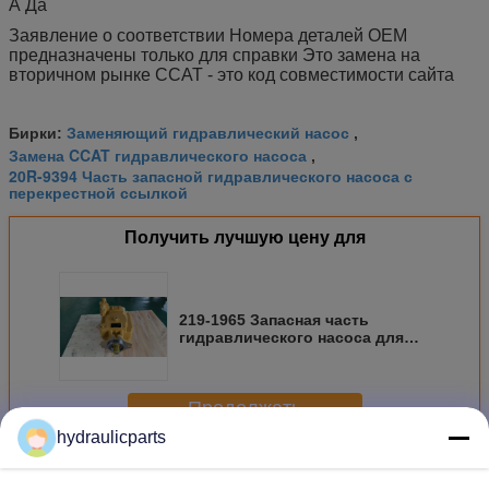
А Да
Заявление о соответствии Номера деталей OEM
предназначены только для справки Это замена на
вторичном рынке CCAT - это код совместимости сайта
Заменяющий гидравлический насос
Бирки:
,
Замена CCAT гидравлического насоса
,
20R-9394 Часть запасной гидравлического насоса с
перекрестной ссылкой
Получить лучшую цену для
219-1965 Запасная часть
гидравлического насоса для
CCAT 777D 776D 777E
Карьерный самосвал Срочная
замена
Продолжать
hydraulicparts
Гидронасос гусеницы
Больше