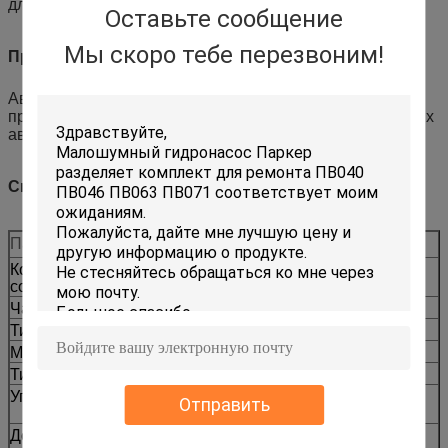
для централизованного контроля и отслеживания.
Оставьте сообщение
Мы скоро тебе перезвоним!
Применение
Аварийная замена, плановое обслуживание и
профилактическое запасное оборудование для грузовых
автомобилей.
Спецификации
Параметр
Стоимость
Код
CCAT
совместимости
Часть No.
219-1965 гг.
Тип машины
Автомобиль на дороге
Модели монтажа
777D 776D 777E
Тип поставки
Замена на послепродажном рынке
Упаковка
Доступна усиленная маркировка
Отправить
экспортной упаковки
Доставка
Подтверждено количеством и