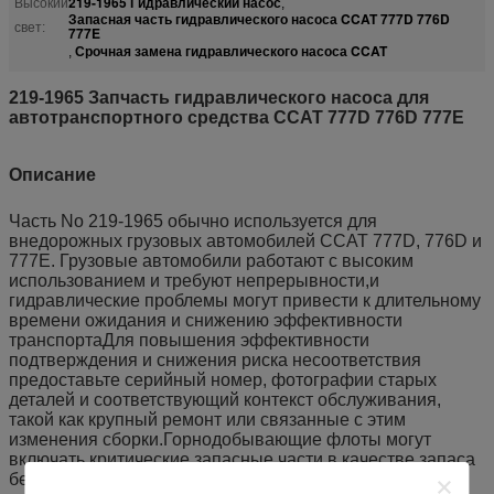
219-1965 Гидравлический насос
Высокий
,
Запасная часть гидравлического насоса CCAT 777D 776D
свет:
777E
Срочная замена гидравлического насоса CCAT
,
219-1965 Запчасть гидравлического насоса для
автотранспортного средства CCAT 777D 776D 777E
Описание
Часть No 219-1965 обычно используется для
внедорожных грузовых автомобилей CCAT 777D, 776D и
777E. Грузовые автомобили работают с высоким
использованием и требуют непрерывности,и
гидравлические проблемы могут привести к длительному
времени ожидания и снижению эффективности
транспортаДля повышения эффективности
подтверждения и снижения риска несоответствия
предоставьте серийный номер, фотографии старых
деталей и соответствующий контекст обслуживания,
такой как крупный ремонт или связанные с этим
изменения сборки.Горнодобывающие флоты могут
включать критические запасные части в качестве запаса
безопасности и использовать этикетки и записи партий