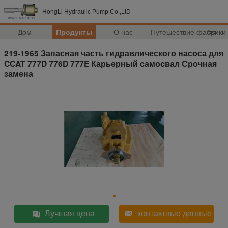
HongLi Hydraulic Pump Co.,LtD
Дом
Продукты
О нас
Путешествие фабрики
>>
219-1965 Запасная часть гидравлического насоса для
CCAT 777D 776D 777E Карьерный самосвал Срочная
замена
Лучшая цена
контактные данные