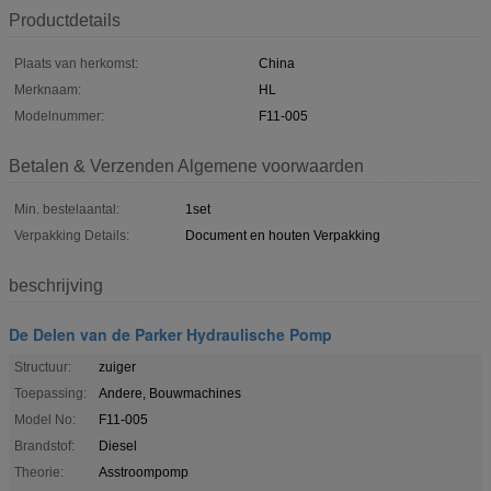
Productdetails
Plaats van herkomst:
China
Merknaam:
HL
Modelnummer:
F11-005
Betalen & Verzenden Algemene voorwaarden
Min. bestelaantal:
1set
Verpakking Details:
Document en houten Verpakking
beschrijving
De Delen van de Parker Hydraulische Pomp
Structuur:
zuiger
Toepassing:
Andere, Bouwmachines
Model No:
F11-005
Brandstof:
Diesel
Theorie:
Asstroompomp