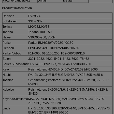
Motorvervangstukken
Drijfas
Metaal
Product Imformation
Denison
PV29-74
Bobdiesel
331 & 337
Tokiwa
MKV23/MKV33
Tadano
Tadano 100, 150
Hawe
V30D95-250, V60N
Parker
Parker BMHQ30/PV092/140/180
Liebherr
LPVD45/64/90/100/125/140/250/260
Parker/Vol-vo
F11-005 / 010/150/250, F12-060/080/110
Eaton
3321, 3932, 4621, 5421, 6423, 7621, 78462
Sauer Sundstrand
SPV14-18, PV20-27, MPV046, PV90R30-250
Kato
Reismotoren: HD400/HD450V-2/HD1023/HD3000
Nachi
Pvd-2b-32L/34/34L/36L/38/40/42, PVK2B-505, yc35-6
Toshiba
Schommelingsmotoren: SG02/025/04/08/12/020, PVC90R,
PV090
Kobelco
Reismotoren: SK200-1/3/6, SK220-2/3 (MA340), SK320 &
SK430
Kayaba/Sumitomo
MSG-27P/44P, MSF-85, MAG-33VP, JMV-53/34, PSVD2-
21E/26E, PSV2-55T, 280
Linde
HPR75/100/130/160, B2PV35-140, BMF50-105, BPV35-70,
BMV75.27, BPR140/186/260