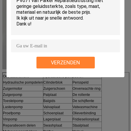
VERZENDEN
Ons assortiment
Hydraulische pompdelen
Hydraulische pompdelen
Cilinderblok
Persspeld
Zuigermotor
Zuigerschoen
Onverwachte ring
Zuigerpomp
Palplaat
De rollente
Toestelpomp
Balgids
De schijflente
Lastenpomp
Valvaplaat
Vatwasmachine
Proefpomp
Schoenplaat
Olieverbinding
Vinpomp
Lagerplaat
Fridieselionplaat
Reparatieoem delen
Swashplaat
Staalplaat