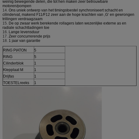
weinig bewegende delen, die tot hen maken zeer betrouwbare
motoren/pompen
14.
Ons uniek ontwerp van het timingstoestel synchroniseert schacht en
cilindervat, makend F11/F12 zeer aan de hoge krachten van ‚G‘ en gewrongen
trillingen verdraagzaam
15.
De op zwaar werk berekende rollagers laten wezenlijke externe as en
radiale schachtladingen toe
16.
Lange levensduur
17.
Zeer concurrerende prijs
18.
1 jaar van garantie
RING PIATON
5
RING
5
Cilinderblok
1
Klepplaat M
1
Drijfas
1
TOESTELreeks
1