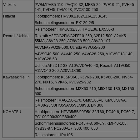
Vickers
PVB/MPVB5-110, PVQ10-32, MFB5-29, PVE19-21, PVH45-
141, PVD45, PVM028, PVXS130-250
Hitachi
Hoofdpompen: HPV091/102/116/125B/145
Schommelingsmotoren: EX120-2/5
Reismotoren: HMGC32/35, HMGE36, EX550-3
Rexroth/Uchida
Rexroth A2FO/A2FM/A2FE10-250, A2F12-500, A2VK5-
55MA, A6V28-250, A7/8V28-500, A8V80-107
A6VM/A7VO28-500, Uchida A8VO55-200
A4VSO40-500, A4V40-250, A4VG28-250, A10VSO18-140,
A10VG28-63
Uchida AP2D12-38, A10V/VD/E40-43, Rexroth A11VG50,
A11VO40-260, A20VLO260
Kawasaki/Teijin
Hoofdpompen: K3SP36C, K3V63-280, K5V80-200, NV64-
270, NX15, NVK45, KVC925-932
Schommelingsmotoren: M2X63-210, M5X130-180, MX150-
500
Reismotoren: MAG150-170, GM05/06VL, GM05/07VA,
GM08-23/30H/35VA/35VL/38VB, DNB08
KOMATSU
Hoofdpompen: HPV35/55/90/95/132/160, PC40-8, PC60-7,
PC100/200/300/360/400
Schommelingsmotoren: PC45R-8, 60-6/7, KMF40-105,
KYB33-87, PC200-6/7, 300, 400, 650
Reismotoren: HPV105