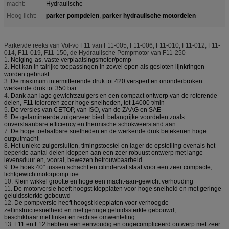
macht:
Hydraulische
parker pompdelen
parker hydraulische motordelen
Hoog licht:
,
Parker/de reeks van Vol-vo F11 van F11-005, F11-006, F11-010, F11-012, F11-
014, F11-019, F11-150, de Hydraulische Pompmotor van F11-250
1.
Neiging-as, vaste verplaatsingsmotor/pomp
2.
Het kan in talrijke toepassingen in zowel open als gesloten lijnkringen
worden gebruikt
3.
De maximum intermitterende druk tot 420 verspert en ononderbroken
werkende druk tot 350 bar
4.
Dank aan lage gewichtszuigers en een compact ontwerp van de roterende
delen, F11 tolereren zeer hoge snelheden, tot 14000 t/min
5.
De versies van CETOP, van ISO, van de ZAAG en SAE-
6.
De gelamineerde zuigerveer biedt belangrijke voordelen zoals
onverslaanbare efficiency en thermische schokweerstand aan
7.
De hoge toelaatbare snelheden en de werkende druk betekenen hoge
outputmacht
8.
Het unieke zuigersluiten, timingstoestel en lager de opstelling evenals het
beperkte aantal delen kloppen aan een zeer robuust ontwerp met lange
levensduur en, vooral, bewezen betrouwbaarheid
9.
De hoek 40° tussen schacht en cilindervat staat voor een zeer compacte,
lichtgewichtmotorpomp toe.
10.
Klein wikkel grootte en hoge een macht-aan-gewicht verhouding
11.
De motorversie heeft hoogst klepplaten voor hoge snelheid en met geringe
geluidssterkte gebouwd
12.
De pompversie heeft hoogst klepplaten voor verhoogde
zelfinstructiesnelheid en met geringe geluidssterkte gebouwd,
beschikbaar met linker en rechtse omwenteling
13.
F11 en F12 hebben een eenvoudig en ongecompliceerd ontwerp met zeer