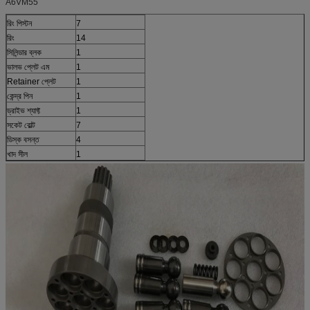
A6VM55
রিং পিস্টন
7
রিং
14
সিলিন্ডার ব্লক
1
ভালভ প্লেট এম
1
Retainer প্লেট
1
কেন্দ্র পিন
1
ড্রাইভ শ্যাফ্ট
1
সকেট বোল্ট
7
ডিস্ক বসন্ত
4
খাদ সীল
1