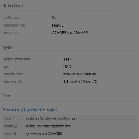
পণ্যের বিবরণ
উৎপত্তি স্থল:
চীন
পরিচিতিমুলক নাম:
HongLi
মডেল নম্বার:
A7VO55 এবং A6VM55
প্রদান
ন্যূনতম চাহিদার পরিমাণ:
1set
মূল্য:
USD
প্যাকেজিং বিবরণ:
কাগজ এবং Wodden বক্স
পরিশোধের শর্ত:
T/T, ওয়েস্টার্ন ইউনিয়ন, L/C
বিবরণ
Rexroth হাইড্রোলিক পাম্প যন্ত্রাংশ
আবেদন 1:
হার্ভেস্টার হাইড্রোলিক পাম্প একত্রিত করুন
আবেদন 2:
কংক্রিট পাম্প ট্রাক হাইড্রোলিক পাম্প
আবেদন 3:
বুম পাম্প রেক্স্রোথ A7VO55