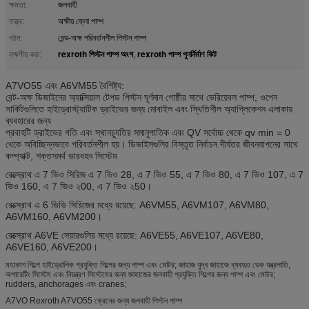
ক্ষমতা:
জলবাহী
তত্ত্ব:
অক্ষীয় ফ্লো পাম্প
গঠন:
বেন্ড-অক্ষ পরিবর্তনশীল পিস্টন পাম্প
rexroth পিস্টন পাম্প অংশ
rexroth পাম্প পুনর্নির্মাণ কিট
লক্ষণীয় করা:
,
A7VO55 এবং A6VM55
বৈশিষ্ট্য:
বেন্ট-অক্ষ ডিজাইনের অ্যাক্সিয়াল টেপড পিস্টন ঘূর্ণমান গোষ্ঠীর সাথে ভেরিয়েবল পাম্প, ওপেন
সার্কিটগুলিতে হাইড্রোস্ট্যাটিক ড্রাইভের জন্য
মোবাইল এবং স্থিতিশীল অ্যাপ্লিকেশন এলাকায়
ব্যবহারের জন্য
প্রবাহটি ড্রাইভের গতি এবং স্থানচ্যুতির সমানুপাতিক এবং QV সর্বোচ্চ থেকে qv min = 0
থেকে অবিচ্ছিন্নভাবে পরিবর্তনশীল হয়।
ডিভাইসগুলির বিস্তৃত নির্বাচন দীর্ঘতর জীবনযাপনের সাথে
কম্প্যাক্ট, শক্তসমর্থ ভারবহন সিস্টেম
রেক্স্রোথ এ 7 ভিও সিরিজ এ 7 ভিও 28, এ 7 ভিও 55, এ 7 ভিও 80, এ 7 ভিও 107, এ 7
ভিও 160, এ 7 ভিও ২00, এ 7 ভিও ২50।
রেক্স্রোথ এ 6 ভিভি সিরিজের মধ্যে রয়েছে: A6VM55, A6VM107, A6VM80,
A6VM160, A6VM200।
রেক্স্রোথ A6VE সেয়ারগুলির মধ্যে রয়েছে: A6VE55, A6VE107, A6VE80,
A6VE160, A6VE200।
মহাকাশ শিল্পে হাইড্রোলিক প্রযুক্তি শিল্পের জন্য পাম্প এবং মোটর; জাহাজ যুদ্ধ জাহাজে ব্যবহৃত ডেক যন্ত্রপাতি,
অপারেটিং সিস্টেম এবং নিয়ন্ত্রণ সিস্টেমের জন্য জাহাজের জলবাহী প্রযুক্তি শিল্পের জন্য পাম্প এবং মোটর;
rudders, anchorages এবং cranes;
A7VO Rexroth A7VO55 ক্রেনের জন্য জলবাহী পিস্টন পাম্প